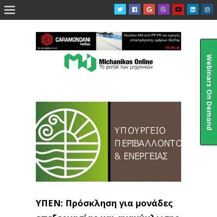

Webinars On Demand
ΥΠΕΝ: Πρόσκληση για μονάδες