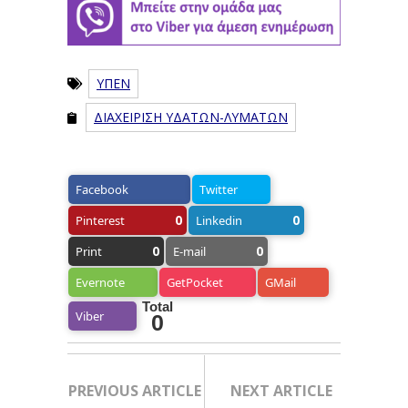
ΥΠΕΝ
ΔΙΑΧΕΙΡΙΣΗ ΥΔΑΤΩΝ-ΛΥΜΑΤΩΝ
Facebook
Twitter
0
0
Pinterest
Linkedin
0
0
Print
E-mail
Evernote
GetPocket
GMail
Total
Viber
0
PREVIOUS ARTICLE
NEXT ARTICLE