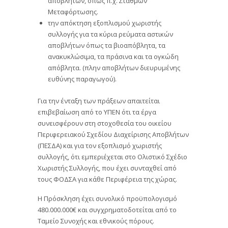
αποβλήτων, όπως π.χ. Σταθμών
Μεταφόρτωσης.
την απόκτηση εξοπλισμού χωριστής
συλλογής για τα κύρια ρεύματα αστικών
αποβλήτων όπως τα βιοαπόβλητα, τα
ανακυκλώσιμα, τα πράσινα και τα ογκώδη
απόβλητα. (πλην αποβλήτων διευρυμένης
ευθύνης παραγωγού).
Για την ένταξη των πράξεων απαιτείται
επιβεβαίωση από το ΥΠΕΝ ότι τα έργα
συνεισφέρουν στη στοχοθεσία του οικείου
Περιφερειακού Σχεδίου Διαχείρισης Αποβλήτων
(ΠΕΣΔΑ) και για τον εξοπλισμό χωριστής
συλλογής, ότι εμπεριέχεται στο Ολιστικό Σχέδιο
Χωριστής Συλλογής, που έχει συνταχθεί από
τους ΦΟΔΣΑ για κάθε Περιφέρεια της χώρας.
Η Πρόσκληση έχει συνολικό προϋπολογισμό
480.000.000€ και συγχρηματοδοτείται από το
Ταμείο Συνοχής και εθνικούς πόρους.