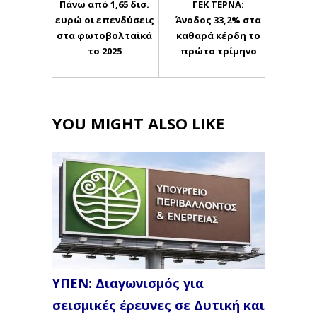
Πάνω από 1,65 δισ.
ΓΕΚ ΤΕΡΝΑ:
ευρώ οι επενδύσεις
Άνοδος 33,2% στα
στα φωτοβολταϊκά
καθαρά κέρδη το
το 2025
πρώτο τρίμηνο
YOU MIGHT ALSO LIKE
ΥΠΕΝ: Διαγωνισμός για
σεισμικές έρευνες σε Δυτική και