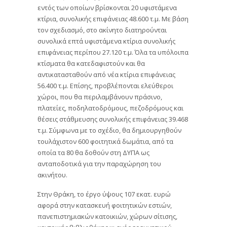
εντός των οποίων βρίσκονται 20 υφιστάμενα
κτίρια, συνολικής επιφάνειας 48.600 τ.μ. Με βάση
τον σχεδιασμό, στο ακίνητο διατηρούνται
συνολικά επτά υφιστάμενα κτίρια συνολικής
επιφάνειας περίπου 27.120 τ.μ. Όλα τα υπόλοιπα
κτίσματα θα κατεδαφιστούν και θα
αντικατασταθούν από νέα κτίρια επιφάνειας
56.400 τ.μ. Επίσης, προβλέπονται ελεύθεροι
χώροι, που θα περιλαμβάνουν πράσινο,
πλατείες, ποδηλατοδρόμους, πεζοδρόμους και
θέσεις στάθμευσης συνολικής επιφάνειας 39.468
τ.μ. Σύμφωνα με το σχέδιο, θα δημιουργηθούν
τουλάχιστον 600 φοιτητικά δωμάτια, από τα
οποία τα 80 θα δοθούν στη ΔΥΠΑ ως
ανταποδοτικά για την παραχώρηση του
ακινήτου.
Στην Θράκη, το έργο ύψους 107 εκατ. ευρώ
αφορά στην κατασκευή φοιτητικών εστιών,
πανεπιστημιακών κατοικιών, χώρων σίτισης,