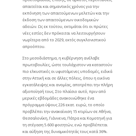
απαιτείται και σημαντικός χρόνος για την
εκπόνηση των απαιτούμενων μελετών και την
έκδοση των απαιτούμενων οικοδομικών
αδειών. Ως εκ τούτου, εκτιμάται ότι οι πρώτες
νέες εστίες δεν πρόκειται να λειτουργήσουν
νωρίτερα από το 2029, εκτός συγκλονιστικού
απροόπτου.
Στο μεσοδιάστημα, η κυβέρνηση ανέλαβε
πρωτοβουλίες, ώστε τουλάχιστον να καταστούν
πιο ελκυστικές οι υφιστάμενες υποδομές, ειδικά
στην Αττική και σε άλλες πόλεις, όπου η εικόνα
εγκατάλειψης και ανομίας, αποτρέπει την πλήρη
αξιοποίησή τους. Στο πλαίσιο αυτό, πριν από
μερικές εβδομάδες ανακοινώθηκε ένα
πρόγραμμα ύψους 226 εκατ. ευρώ, το οποίο
προβλέπει την ανακαίνιση 15 κτιρίων σε Αθήνα,
Θεσσαλονίκη, Γιάννενα, Πάτρα και Κομοτηνή για
τη στέγαση 5.600 φοιτητών, ενώ προβλέπεται
και αύξηση της δυναμικότητάς τους κατά 36%.