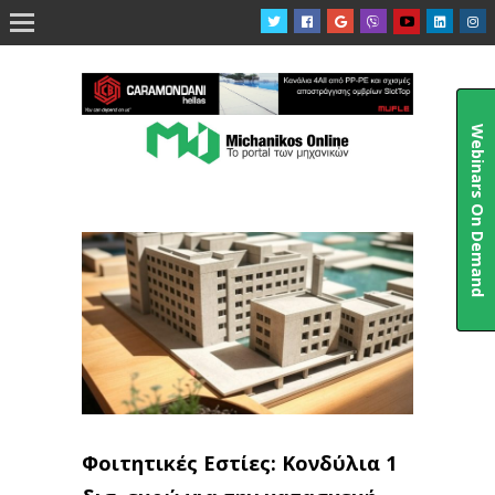

Webinars On Demand
Φοιτητικές Εστίες: Κονδύλια 1