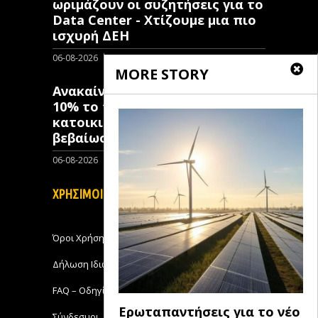
ωριμάζουν οι συζητήσεις για το
Data Center - Χτίζουμε μια πιο
ισχυρή ΔΕΗ
06-08-2026
0
MORE STORY
Ανακαίνιση Κατοικίας: Μόλις
10% το ποσοστό των κλειστών
κατοικιών που έχουν λάβει
βεβαίωση ένταξης
06-08-2026
0
ΧΡΗΣΙΜΟΙ ΣΥΝΔΕΣΜΟΙ
Όροι Χρήσης
Δήλωση Ιδιωτικότητας
FAQ – Οδηγίες Χρήσης
Ερωταπαντήσεις για το νέο
Σύνδεσμοι