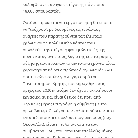
καλυφθούν οι ανάγκες στέγασης πάνω από
18.000 σπουδαστών.
Ωστόσο, πρόκειται για έργα που ήδη θα έπρεπε
να “τρέχουν”, με δεδομένες τις τεράστιες
ανάγκες που παρατηρούνται τα τελευταία
χρόνια και το πολύ υψηλό κόστος που
συνοδεύει την στέγαση φοιτητών εκτός της
πόλης καταγωγής τους, λόγω της κατακόρυφης
αύξησης των ενοικίων τα τελευταία χρόνια. Είναι
χαρακτηριστικό ότι ο πρώτος διαγωνισμός ΣΔΙΤ
φοιτητικών εστιών, για λογαριασμό του
Πανεπιστημίου Κρήτης, προκηρύχθηκε στις
αρχές του 2020 κι ακόμα δεν έχουν εκκινήσει οι
εργασίες, αν και είναι θετικό ότι πριν από
μερικούς μήνες υπεγράφη η σύμβαση με τον
όμιλο Άκτωρ. Οι λόγοι των καθυστερήσεων, που
εντοπίζονται και σε άλλους διαγωνισμούς (π.χ.
Θεσσαλίας), είναι η πολυπλοκότητα των
συμβάσεων ΣΔΙΤ, που απαιτούν πολλούς μήνες
προετοιμασίας. Επίσης, σε αρκετές περιπτώσεις