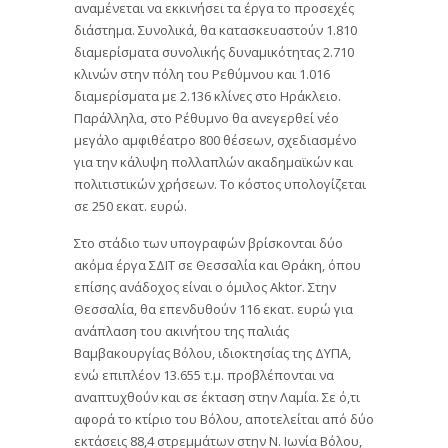
αναμένεται να εκκινήσει τα έργα το προσεχές
διάστημα. Συνολικά, θα κατασκευαστούν 1.810
διαμερίσματα συνολικής δυναμικότητας 2.710
κλινών στην πόλη του Ρεθύμνου και 1.016
διαμερίσματα με 2.136 κλίνες στο Ηράκλειο.
Παράλληλα, στο Ρέθυμνο θα ανεγερθεί νέο
μεγάλο αμφιθέατρο 800 θέσεων, σχεδιασμένο
για την κάλυψη πολλαπλών ακαδημαϊκών και
πολιτιστικών χρήσεων. Το κόστος υπολογίζεται
σε 250 εκατ. ευρώ.
Στο στάδιο των υπογραφών βρίσκονται δύο
ακόμα έργα ΣΔΙΤ σε Θεσσαλία και Θράκη, όπου
επίσης ανάδοχος είναι ο όμιλος Aktor. Στην
Θεσσαλία, θα επενδυθούν 116 εκατ. ευρώ για
ανάπλαση του ακινήτου της παλιάς
Βαμβακουργίας Βόλου, ιδιοκτησίας της ΔΥΠΑ,
ενώ επιπλέον 13.655 τ.μ. προβλέπονται να
αναπτυχθούν και σε έκταση στην Λαμία. Σε ό,τι
αφορά το κτίριο του Βόλου, αποτελείται από δύο
εκτάσεις 88,4 στρεμμάτων στην Ν. Ιωνία Βόλου,