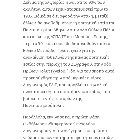
Δείγμα της ολιγωρίας, είναι ότι το 90% των
ακινήτων αυτών έχει κατασκευαστεί πριν το
1985. Ειδικά σε ό,τι αφορά την Αττική, μεταξύ
άλλων, θα αναβαθμιστούν η φοιτητική εστία του
Πανεπιστημίου Αθηνών στην οδό Ούλωφ Πάλμε
και εκείνη της ΑΣΠΑΙΤΕ στο Μαρούσι. Επίσης,
περί τα 50 εκατ. ευρώ θα δαπανηθούν από το
Εθνικό Μετσόβιο Πολυτεχνείο για την
ανακαίνιση 450 κλινών της παλιάς φοιτητικής
εστίας στην περιοχή του Ζωγράφου, στην οδό
Ηρώων Πολυτεχνείου. Ήδη, για τον σκοπό αυτό,
προκηρύχθηκε πριν από μερικές ημέρες
διαγωνισμός ΣΔΙΤ, που προβλέπει την ολική
ανακατασκευή του υφιστάμενου κτιρίου, που
βρίσκεται εντός των ορίων της
Πανεπιστημιούπολης.
Παράλληλα, εκκίνησε και η πρώτη φάση
(εκδήλωση ενδιαφέροντος) ενός νέου
διαγωνισμού για την ανέγερση του πρώτου
νεόδμητου συγκροτήματος φοιτητικών εστιών