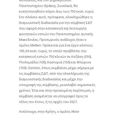
Πανεπιστημίου Θράκης. Συνολικά, θα
κινητοποιηθούν πόροι άνω των 750 εκατ. ευρώ.
Στο πλαίσιο αυτό, πρόσφατα, ολοκληρώθηκε η
διαγωνιστική διαδικασία για την σύμβαση ΣΔΙΤ
που αφορά στην κατασκευή και λειτουργία
φοιτητικών εστιών του Πανεπιστημίου Δυτικής
Μακεδονίας. Προσωρινός ανάδοχος ήταν ο
όμιλος Metlen. Πρόκειται για ένα έργο κόστους
105,34 εκατ. ευρώ, το οποίο προβλέπει την
κατασκευή εστιών 750 κλινών σε Κοζάνη (350),
Πτολεμαΐδα (100), Καστοριά (150) και Φλώρινα
(150). Ωστόσο, όπως συμβαίνει μέχρι σήμερα με
τις συμβάσεις ΣΔΙΤ, από την ολοκλήρωση της
διαγωνιστικής διαδικασίας και μέχρι την
υπογραφή της σύμβασης, μεσολαβεί σημαντικός
χρόνος. Έτσι και στην προκειμένη περίπτωση, η
σύμβαση αναμένεται να υπογραφεί προς το
τέλος του έτους, ή τις αρχές του 2027.
Αντίστοιχα, στην Κρήτη, ο όμιλος Aktor