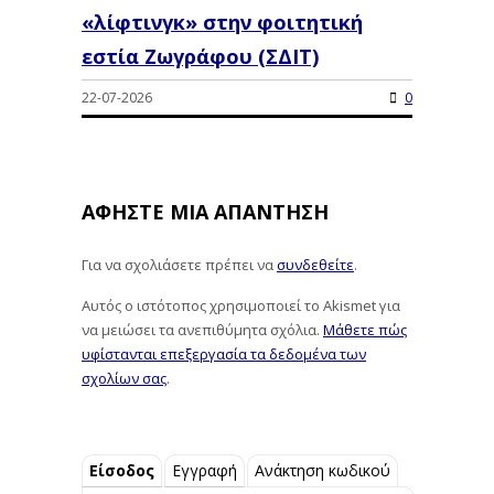
«λίφτινγκ» στην φοιτητική
εστία Ζωγράφου (ΣΔΙΤ)
22-07-2026
0
ΑΦΉΣΤΕ ΜΙΑ ΑΠΆΝΤΗΣΗ
Για να σχολιάσετε πρέπει να
συνδεθείτε
.
Αυτός ο ιστότοπος χρησιμοποιεί το Akismet για
να μειώσει τα ανεπιθύμητα σχόλια.
Μάθετε πώς
υφίστανται επεξεργασία τα δεδομένα των
σχολίων σας
.
Είσοδος
Εγγραφή
Ανάκτηση κωδικού