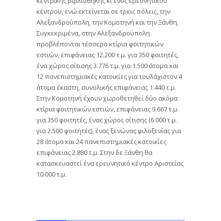
κεντρικής βιβλιοθήκης κι ενός ερευνητικού
κέντρου, ενώ εκτείνεται σε τρεις πόλεις, την
Αλεξανδρούπολη, την Κομοτηνή και την Ξάνθη.
Συγκεκριμένα, στην Αλεξανδρούπολη
προβλέπονται τέσσερα κτίρια φοιτητικών
εστιών, επιφάνειας 12.200 τ.μ. για 350 φοιτητές,
ένα χώρος σίτισης 3.776 τ.μ. για 1.500 άτομα και
12 πανεπιστημιακές κατοικίες για τουλάχιστον 4
άτομα έκαστη, συνολικής επιφάνειας 1.440 τ.μ.
Στην Κομοτηνή έχουν χωροθετηθεί δύο ακόμα
κτίρια φοιτητικών εστιών, επιφάνειας 9.667 τ.μ.
για 350 φοιτητές, ένας χώρος σίτισης (6.000 τ.μ.
για 2.500 φοιτητές), ένας ξενώνας φιλοξενίας για
28 άτομα και 24 πανεπιστημιακές κατοικίες
επιφάνειας 2.880 τ.μ. Στην δε Ξάνθη θα
κατασκευαστεί ένα ερευνητικό κέντρο Αριστείας
10.000 τ.μ.