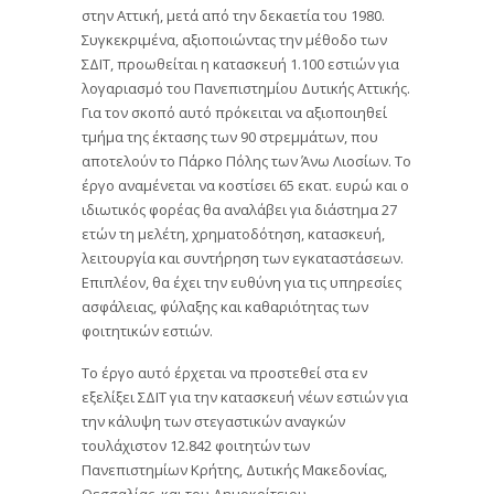
στην Αττική, μετά από την δεκαετία του 1980.
Συγκεκριμένα, αξιοποιώντας την μέθοδο των
ΣΔΙΤ, προωθείται η κατασκευή 1.100 εστιών για
λογαριασμό του Πανεπιστημίου Δυτικής Αττικής.
Για τον σκοπό αυτό πρόκειται να αξιοποιηθεί
τμήμα της έκτασης των 90 στρεμμάτων, που
αποτελούν το Πάρκο Πόλης των Άνω Λιοσίων. Το
έργο αναμένεται να κοστίσει 65 εκατ. ευρώ και ο
ιδιωτικός φορέας θα αναλάβει για διάστημα 27
ετών τη μελέτη, χρηματοδότηση, κατασκευή,
λειτουργία και συντήρηση των εγκαταστάσεων.
Επιπλέον, θα έχει την ευθύνη για τις υπηρεσίες
ασφάλειας, φύλαξης και καθαριότητας των
φοιτητικών εστιών.
Το έργο αυτό έρχεται να προστεθεί στα εν
εξελίξει ΣΔΙΤ για την κατασκευή νέων εστιών για
την κάλυψη των στεγαστικών αναγκών
τουλάχιστον 12.842 φοιτητών των
Πανεπιστημίων Κρήτης, Δυτικής Μακεδονίας,
Θεσσαλίας, και του Δημοκρίτειου