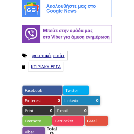
φοιτητικές εστίες
ΚΤΙΡΙΑΚΑ ΕΡΓΑ
Facebook
Twitter
0
0
Pinterest
Linkedin
0
0
Print
E-mail
Evernote
GetPocket
GMail
Total
Viber
0