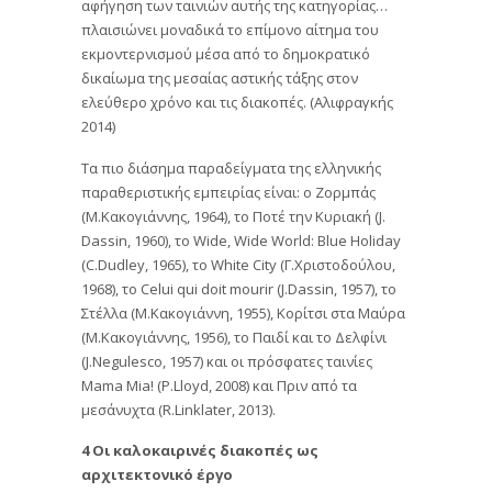
αφήγηση των ταινιών αυτής της κατηγορίας…
πλαισιώνει μοναδικά το επίμονο αίτημα του
εκμοντερνισμού μέσα από το δημοκρατικό
δικαίωμα της μεσαίας αστικής τάξης στον
ελεύθερο χρόνο και τις διακοπές. (Αλιφραγκής
2014)
Τα πιο διάσημα παραδείγματα της ελληνικής
παραθεριστικής εμπειρίας είναι: ο Ζορμπάς
(Μ.Κακογιάννης, 1964), το Ποτέ την Κυριακή (J.
Dassin, 1960), το Wide, Wide World: Blue Holiday
(C.Dudley, 1965), το White City (Γ.Χριστοδούλου,
1968), το Celui qui doit mourir (J.Dassin, 1957), το
Στέλλα (Μ.Κακογιάννη, 1955), Κορίτσι στα Μαύρα
(Μ.Κακογιάννης, 1956), το Παιδί και το Δελφίνι
(J.Negulesco, 1957) και οι πρόσφατες ταινίες
Mama Mia! (P.Lloyd, 2008) και Πριν από τα
μεσάνυχτα (R.Linklater, 2013).
4 Οι καλοκαιρινές διακοπές ως
αρχιτεκτονικό έργο