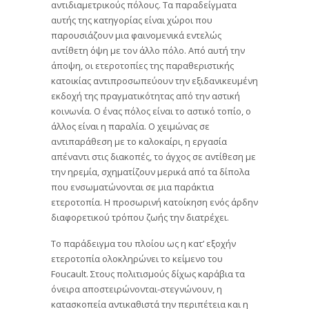
αντιδιαμετρικούς πόλους. Τα παραδείγματα
αυτής της κατηγορίας είναι χώροι που
παρουσιάζουν μια φαινομενικά εντελώς
αντίθετη όψη με τον άλλο πόλο. Από αυτή την
άποψη, οι ετεροτοπίες της παραθεριστικής
κατοικίας αντιπροσωπεύουν την εξιδανικευμένη
εκδοχή της πραγματικότητας από την αστική
κοινωνία. Ο ένας πόλος είναι το αστικό τοπίο, ο
άλλος είναι η παραλία. Ο χειμώνας σε
αντιπαράθεση με το καλοκαίρι, η εργασία
απέναντι στις διακοπές, το άγχος σε αντίθεση με
την ηρεμία, σχηματίζουν μερικά από τα δίπολα
που ενσωματώνονται σε μια παράκτια
ετεροτοπία. Η προσωρινή κατοίκηση ενός άρδην
διαφορετικού τρόπου ζωής την διατρέχει.
Το παράδειγμα του πλοίου ως η κατ’ εξοχήν
ετεροτοπία ολοκληρώνει το κείμενο του
Foucault. Στους πολιτισμούς δίχως καράβια τα
όνειρα αποστειρώνονται-στεγνώνουν, η
κατασκοπεία αντικαθιστά την περιπέτεια και η