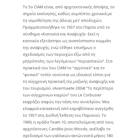
Το 5ο CIAM είναι, από αρχιτεκτονικής άποψης, το
σημείο εκκίνησης, καθώς συμπίπτει χρονικά με
τη νομοθέτηση της άδειας μετ’ αποδοχών.
Πραγματοποιήθηκε το 1937 στο Παρίσι υπό το
σύνθημα «Κατοικία και Αναψυχή». Εκεί η
κατοικία εξετάστηκε ως αναπόσπαστο κομμάτι
της αναψυχής, ενώ τέθηκε επισήμως ο
σχεδιασμός των περιοχών έξω από τη
μητρόπολη, των λεγόμενων “περιαστικών”. Στα
πρακτικά του 5ου CIAM το “αγροτικό” και το
“φυσικό” τοπίο νοούνται ως ιδανικοί τόποι για
τη σύγχρονη πρακτική της μαζικής αναψυχής και
του τουρισμού. (Avermaete 2004) “Το περίπτερο
των σύγχρονων καιρών” του Le Corbusier
εκφράζει σαφώς την τάση του συνεδρίου. Μια
ελαφριά κατασκευή από καραβόπανο ανεγέρθη
το 1937 στη Διεθνή Έκθεση του Παρισιού. Το
1969, η ομάδα Team 10, αποτελούμενη από τους
αρχιτέκτονες Candilis-Josic-Woods, ανέλαβε το
σχεδιασμό των γαλλικών ακτών κατά μήκος 180