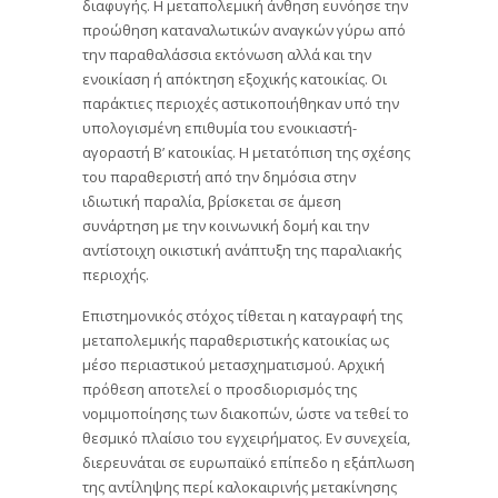
διαφυγής. Η μεταπολεμική άνθηση ευνόησε την
προώθηση καταναλωτικών αναγκών γύρω από
την παραθαλάσσια εκτόνωση αλλά και την
ενοικίαση ή απόκτηση εξοχικής κατοικίας. Οι
παράκτιες περιοχές αστικοποιήθηκαν υπό την
υπολογισμένη επιθυμία του ενοικιαστή-
αγοραστή Β’ κατοικίας. Η μετατόπιση της σχέσης
του παραθεριστή από την δημόσια στην
ιδιωτική παραλία, βρίσκεται σε άμεση
συνάρτηση με την κοινωνική δομή και την
αντίστοιχη οικιστική ανάπτυξη της παραλιακής
περιοχής.
Επιστημονικός στόχος τίθεται η καταγραφή της
μεταπολεμικής παραθεριστικής κατοικίας ως
μέσο περιαστικoύ μετασχηματισμού. Αρχική
πρόθεση αποτελεί ο προσδιορισμός της
νομιμοποίησης των διακοπών, ώστε να τεθεί το
θεσμικό πλαίσιο του εγχειρήματος. Εν συνεχεία,
διερευνάται σε ευρωπαϊκό επίπεδο η εξάπλωση
της αντίληψης περί καλοκαιρινής μετακίνησης