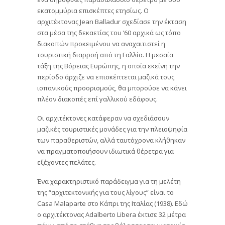
εκατομμύρια επισκέπτες ετησίως. Ο
αρχιτέκτονας Jean Balladur σχεδίασε την έκταση
στα μέσα της δεκαετίας του ’60 αρχικά ως τόπο
διακοπών προκειμένου να αναχαιτιστεί η
τουριστική διαρροή από τη Γαλλία. Η μεσαία
τάξη της Βόρειας Ευρώπης, η οποία εκείνη την
περίοδο άρχιζε να επισκέπτεται μαζικά τους
ισπανικούς προορισμούς, θα μπορούσε να κάνει
πλέον διακοπές επί γαλλικού εδάφους.
Οι αρχιτέκτονες κατάφεραν να σχεδιάσουν
μαζικές τουριστικές μονάδες για την πλειοψηφία
των παραθεριστών, αλλά ταυτόχρονα κλήθηκαν
να πραγματοποιήσουν ιδιωτικά θέρετρα για
εξέχοντες πελάτες.
Ένα χαρακτηριστικό παράδειγμα για τη μελέτη
της “αρχιτεκτονικής για τους λίγους” είναι το
Casa Malaparte στο Κάπρι της Ιταλίας (1938). Εδώ
ο αρχιτέκτονας Adalberto Libera έκτισε 32 μέτρα
πάνω από τη στάθμη της θάλασσας την κατοικία