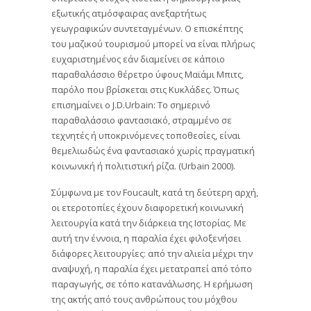
εξωτικής ατμόσφαιρας ανεξαρτήτως
γεωγραφικών συντεταγμένων. Ο επισκέπτης
του μαζικού τουρισμού μπορεί να είναι πλήρως
ευχαριστημένος εάν διαμείνει σε κάποιο
παραθαλάσσιο θέρετρο ύφους Μαϊάμι Μπιτς,
παρόλο που βρίσκεται στις Κυκλάδες. Όπως
επισημαίνει ο J.D.Urbain: Το σημερινό
παραθαλάσσιο φαντασιακό, στραμμένο σε
τεχνητές ή υποκρινόμενες τοποθεσίες, είναι
θεμελιωδώς ένα φαντασιακό χωρίς πραγματική
κοινωνική ή πολιτιστική ρίζα. (Urbain 2000).
Σύμφωνα με τον Foucault, κατά τη δεύτερη αρχή,
οι ετεροτοπίες έχουν διαφορετική κοινωνική
λειτουργία κατά την διάρκεια της Ιστορίας. Με
αυτή την έννοια, η παραλία έχει φιλοξενήσει
διάφορες λειτουργίες: από την αλιεία μέχρι την
αναψυχή, η παραλία έχει μετατραπεί από τόπο
παραγωγής, σε τόπο κατανάλωσης. Η ερήμωση
της ακτής από τους ανθρώπους του μόχθου