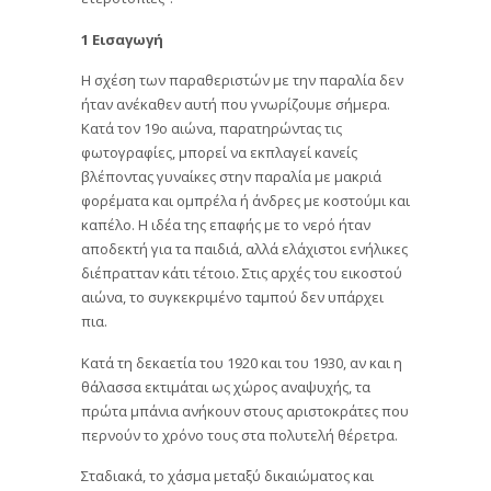
1 Εισαγωγή
Η σχέση των παραθεριστών με την παραλία δεν
ήταν ανέκαθεν αυτή που γνωρίζουμε σήμερα.
Κατά τον 19ο αιώνα, παρατηρώντας τις
φωτογραφίες, μπορεί να εκπλαγεί κανείς
βλέποντας γυναίκες στην παραλία με μακριά
φορέματα και ομπρέλα ή άνδρες με κοστούμι και
καπέλο. Η ιδέα της επαφής με το νερό ήταν
αποδεκτή για τα παιδιά, αλλά ελάχιστοι ενήλικες
διέπρατταν κάτι τέτοιο. Στις αρχές του εικοστού
αιώνα, το συγκεκριμένο ταμπού δεν υπάρχει
πια.
Κατά τη δεκαετία του 1920 και του 1930, αν και η
θάλασσα εκτιμάται ως χώρος αναψυχής, τα
πρώτα μπάνια ανήκουν στους αριστοκράτες που
περνούν το χρόνο τους στα πολυτελή θέρετρα.
Σταδιακά, το χάσμα μεταξύ δικαιώματος και