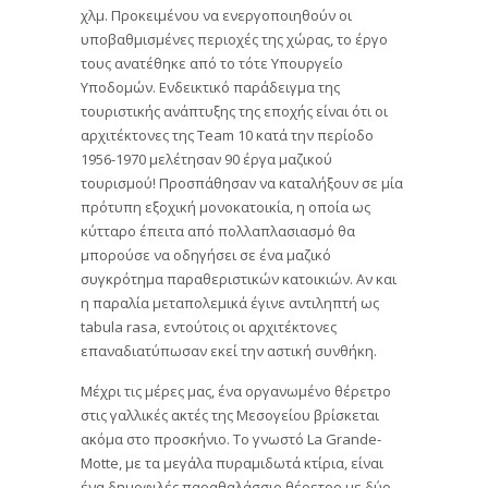
χλμ. Προκειμένου να ενεργοποιηθούν οι
υποβαθμισμένες περιοχές της χώρας, το έργο
τους ανατέθηκε από το τότε Υπουργείο
Υποδομών. Ενδεικτικό παράδειγμα της
τουριστικής ανάπτυξης της εποχής είναι ότι οι
αρχιτέκτονες της Team 10 κατά την περίοδο
1956-1970 μελέτησαν 90 έργα μαζικού
τουρισμού! Προσπάθησαν να καταλήξουν σε μία
πρότυπη εξοχική μονοκατοικία, η οποία ως
κύτταρο έπειτα από πολλαπλασιασμό θα
μπορούσε να οδηγήσει σε ένα μαζικό
συγκρότημα παραθεριστικών κατοικιών. Αν και
η παραλία μεταπολεμικά έγινε αντιληπτή ως
tabula rasa, εντούτοις οι αρχιτέκτονες
επαναδιατύπωσαν εκεί την αστική συνθήκη.
Μέχρι τις μέρες μας, ένα οργανωμένο θέρετρο
στις γαλλικές ακτές της Μεσογείου βρίσκεται
ακόμα στο προσκήνιο. Το γνωστό La Grande-
Motte, με τα μεγάλα πυραμιδωτά κτίρια, είναι
ένα δημοφιλές παραθαλάσσιο θέρετρο με δύο