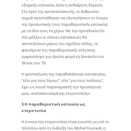
εξοχικής κατοικίας ήταν η αυθαίρετη δόμηση.
Στο όριο της αυτοκατασκευής, οι άνθρωποι
συχνά προσπάθησαν να υλοποιήσουν το όνειρο
της προσωπικής τους παραθεριστικής κατοικίας
με τα ίδια τους τα χέρια. Με την προσδοκία ότι
στο μέλλον οι όποιες κατασκευές θα
αποτελέσουν μέρος του σχεδίου πόλης, το
φαινόμενο της παραθεριστικής στέγασης
εμφανίστηκε για πρώτη φορά τη δεκαετία του
’60 και του ’70.
Η φαντασίωση της παραθαλάσσιας κατοίκησης,
“είτε για τους λίγους”, είτε “για τους πολλούς”,
έχει ως κοινό παρανομαστή την προσέγγιση
μιας «κατασκευασμένης ετεροτοπίας».
5 Η παραθεριστική κατοικία ως
ετεροτοπία
Η έννοια της ετεροτοπίας είναι γνωστή ως επί το
πλείστον από τη διάλεξη του Michel Foucault, η