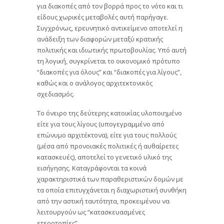
για διακοπές από τον βορρά προς το νότο και τι
είδους χωρικές μεταβολές αυτή παρήγαγε.
Συγχρόνως, ερευνητικό αντικείμενο αποτελεί η
ανάδειξη των διαφορών μεταξύ κρατικής
πολιτικής και ιδιωτικής πρωτοβουλίας. Υπό αυτή
τη λογική, συγκρίνεται το οικονομικό πρότυπο
“διακοπές για όλους” και “διακοπές για λίγους”,
καθώς και ο ανάλογος αρχιτεκτονικός
σχεδιασμός.
Το όνειρο της δεύτερης κατοικίας υλοποιημένο
είτε για τους λίγους (υπογεγραμμένο από
επώνυμο αρχιτέκτονα), είτε για τους πολλούς
(μέσα από προνοιακές πολιτικές ή αυθαίρετες
κατασκευές), αποτελεί το γενετικό υλικό της
εισήγησης. Καταγράφονται τα κοινά
χαρακτηριστικά των παραθεριστικών δομών με
τα οποία επιτυγχάνεται η διαχωριστική συνθήκη
από την αστική ταυτότητα, προκειμένου να
λειτουργούν ως “κατασκευασμένες
ετεροτοπίες”.