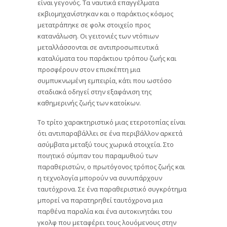
είναι γεγονός. Τα ναυτικά επαγγέλματα
εκβιομηχανίστηκαν και ο παράκτιος κόσμος
μετατράπηκε σε φολκ στοιχείο προς
κατανάλωση. Οι γειτονιές των ντόπιων
μεταλλάσσονται σε αντιπροσωπευτικά
καταλύματα του παράκτιου τρόπου ζωής και
προσφέρουν στον επισκέπτη μια
συμπυκνωμένη εμπειρία, κάτι που ωστόσο
σταδιακά οδηγεί στην εξαφάνιση της
καθημερινής ζωής των κατοίκων.
Το τρίτο χαρακτηριστικό μιας ετεροτοπίας είναι
ότι αντιπαραβάλλει σε ένα περιβάλλον αρκετά
ασύμβατα μεταξύ τους χωρικά στοιχεία. Στο
ποιητικό σύμπαν του παραμυθιού των
παραθεριστών, ο πρωτόγονος τρόπος ζωής και
η τεχνολογία μπορούν να συνυπάρχουν
ταυτόχρονα. Σε ένα παραθεριστικό συγκρότημα
μπορεί να παρατηρηθεί ταυτόχρονα μια
παρθένα παραλία και ένα αυτοκινητάκι του
γκολφ που μεταφέρει τους λουόμενους στην