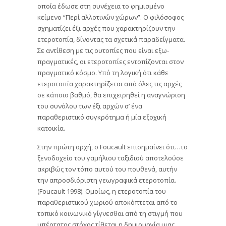
οποία έδωσε στη συνέχεια το φημισμένο
κείμενο “Περί αλλοτινών χώρων”. Ο φιλόσοφος
σχηματίζει έξι αρχές που χαρακτηρίζουν την
ετεροτοπία, δίνοντας τα σχετικά παραδείγματα.
Σε αντίθεση με τις ουτοπίες που είναι εξω-
πραγματικές, οι ετεροτοπίες εντοπίζονται στον
πραγματικό κόσμο. Υπό τη λογική ότι κάθε
ετεροτοπία χαρακτηρίζεται από όλες τις αρχές
σε κάποιο βαθμό, θα επιχειρηθεί η αναγνώριση
του συνόλου των έξι αρχών σ’ ένα
παραθεριστικό συγκρότημα ή μία εξοχική
κατοικία.
Στην πρώτη αρχή, ο Foucault επισημαίνει ότι…το
ξενοδοχείο του γαμήλιου ταξιδιού αποτελούσε
ακριβώς τον τόπο αυτού του πουθενά, αυτήν
την απροσδιόριστη γεωγραφικά ετεροτοπία.
(Foucault 1998). Ομοίως, η ετεροτοπία του
παραθεριστικού χωριού αποκόπτεται από το
τοπικό κοινωνικό γίγνεσθαι από τη στιγμή που
υπέρτατος στόχος τίθεται η δημιουργία μιας