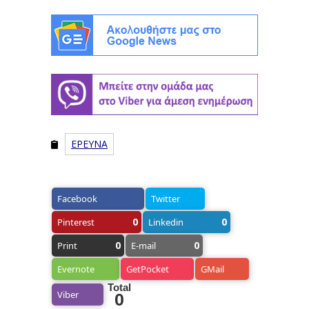
ΕΡΕΥΝΑ
Facebook
Twitter
0
0
Pinterest
Linkedin
0
0
Print
E-mail
Evernote
GetPocket
GMail
Total
Viber
0