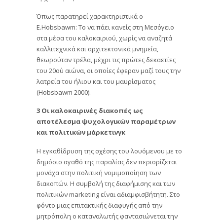
Όπως παρατηρεί χαρακτηριστικά ο
E.Hobsbawm: Το να πάει κανείς στη Μεσόγειο
στα μέσα του καλοκαιριού, χωρίς να αναζητά
καλλιτεχνικά και αρχιτεκτονικά μνημεία,
θεωρούταν τρέλα, μέχρι τις πρώτες δεκαετίες
του 20ού αιώνα, οι οποίες έφεραν μαζί τους την
λατρεία του ήλιου και του μαυρίσματος
(Hobsbawm 2000).
3 Οι καλοκαιρινές διακοπές ως
αποτέλεσμα ψυχολογικών παραμέτρων
και πολιτικών μάρκετινγκ
Η εγκαθίδρυση της σχέσης του λουόμενου με το
δημόσιο αγαθό της παραλίας δεν περιορίζεται
μονάχα στην πολιτική νομιμοποίηση των
διακοπών. Η συμβολή της διαφήμισης και των
πολιτικών marketing είναι αδιαμφισβήτητη. Στο
φόντο μιας επιτακτικής διαφυγής από την
μητρόπολη ο καταναλωτής φαντασιώνεται την