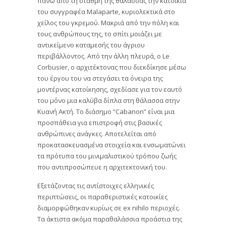
του συγγραφέα Malaparte, κυριολεκτικά στο
χείλος του γκρεμού. Μακριά από την πόλη και
τους ανθρώπους της, το σπίτι μοιάζει με
αντικείμενο καταμεσής του άγριου
περιβάλλοντος. Από την άλλη πλευρά, ο Le
Corbusier, ο αρχιτέκτονας που διεκδίκησε μέσω
του έργου του να στεγάσει τα όνειρα της
μοντέρνας κατοίκησης, σχεδίασε για τον εαυτό
του μόνο μια καλύβα δίπλα στη θάλασσα στην
Κυανή Ακτή. Το διάσημο “Cabanon” είναι μια
προσπάθεια για επιστροφή στις βασικές
ανθρώπινες ανάγκες. Αποτελείται από
προκατασκευασμένα στοιχεία και ενσωματώνει
τα πρότυπα του μινιμαλιστικού τρόπου ζωής
που αντιπροσώπευε η αρχιτεκτονική του.
Εξετάζοντας τις αντίστοιχες ελληνικές
περιπτώσεις, οι παραθεριστικές κατοικίες
διαμορφώθηκαν κυρίως σε ex nihilo περιοχές.
Τα άκτιστα ακόμα παραθαλάσσια προάστια της