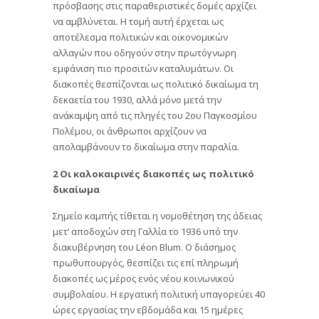
πρόσβασης στις παραθεριστικές δομές αρχίζει
να αμβλύνεται. Η τομή αυτή έρχεται ως
αποτέλεσμα πολιτικών και οικονομικών
αλλαγών που οδηγούν στην πρωτόγνωρη
εμφάνιση πιο προσιτών καταλυμάτων. Οι
διακοπές θεσπίζονται ως πολιτικό δικαίωμα τη
δεκαετία του 1930, αλλά μόνο μετά την
ανάκαμψη από τις πληγές του 2ου Παγκοσμίου
Πολέμου, οι άνθρωποι αρχίζουν να
απολαμβάνουν το δικαίωμα στην παραλία.
2 Οι καλοκαιρινές διακοπές ως πολιτικό
δικαίωμα
Σημείο καμπής τίθεται η νομοθέτηση της άδειας
μετ’ αποδοχών στη Γαλλία το 1936 υπό την
διακυβέρνηση του Léon Blum. Ο διάσημος
πρωθυπουργός, θεσπίζει τις επί πληρωμή
διακοπές ως μέρος ενός νέου κοινωνικού
συμβολαίου. Η εργατική πολιτική υπαγορεύει 40
ώρες εργασίας την εβδομάδα και 15 ημέρες