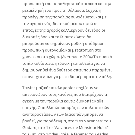
προσωπική του παραθεριστική κατοικία και την
μετακίνησή του προς τη θάλασσα. Συχνά, η
προσέγγιση της παραλίας συνοδεύεται και με
την αγορά ενός ιδιωτικού μέσου αφού οι
επιταγές της αγοράς καλλιεργούν ότι τόσο οι
διακοπές όσο και τα ΙΧ αυτοκίνητα θα
μπορούσαν να σημαίνουν μυθική απόδραση,
προσωπική αυτονομία και μετατόπιση στο
χρόνο και στο χώρο. (Avermaete 2004) Το φυσικό
τοπίο καθίσταται η ιδανική τοποθεσία για να
δημιουργηθεί ένα δεύτερο σπίτι που παραμένει
σε ανοιχτό διάλογο με το διαμέρισμα στην πόλη.
Ταινίες μαζικής κυκλοφορίας αρχίζουν να
απεικονίζουν τους κανόνες που διατρέχουν τη
σχέση με την παραλία και τις διακοπές κάθε
εποχής. Ο πολλαπλασιασμός των πολιτιστικών
αναπαραστάσεων των διακοπών μπορεί να
βρεθεί, για παράδειγμα, στο “Les Vacances” του
Godard, στο “Les Vacances de Monsieur Hulot”
του Tati, στο “Et dieu créa la femme” του Vadim.