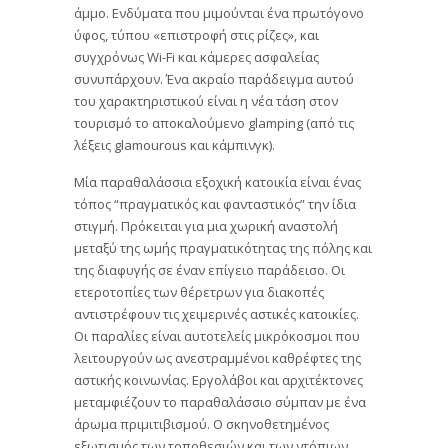
άμμο. Ενδύματα που μιμούνται ένα πρωτόγονο
ύφος, τύπου «επιστροφή στις ρίζες», και
συγχρόνως Wi-Fi και κάμερες ασφαλείας
συνυπάρχουν. Ένα ακραίο παράδειγμα αυτού
του χαρακτηριστικού είναι η νέα τάση στον
τουρισμό το αποκαλούμενο glamping (από τις
λέξεις glamourous και κάμπινγκ).
Μία παραθαλάσσια εξοχική κατοικία είναι ένας
τόπος “πραγματικός και φανταστικός” την ίδια
στιγμή. Πρόκειται για μια χωρική αναστολή
μεταξύ της ωμής πραγματικότητας της πόλης και
της διαφυγής σε έναν επίγειο παράδεισο. Οι
ετεροτοπίες των θέρετρων για διακοπές
αντιστρέφουν τις χειμερινές αστικές κατοικίες.
Οι παραλίες είναι αυτοτελείς μικρόκοσμοι που
λειτουργούν ως ανεστραμμένοι καθρέφτες της
αστικής κοινωνίας. Εργολάβοι και αρχιτέκτονες
μεταμφιέζουν το παραθαλάσσιο σύμπαν με ένα
άρωμα πριμιτιβισμού. Ο σκηνοθετημένος
εξωτισμός των τοποθεσιών και των ντόπιων