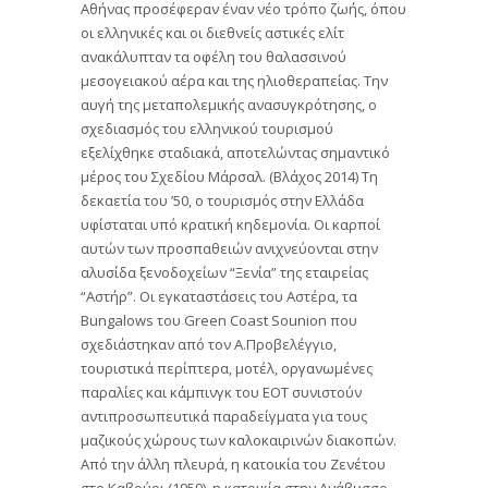
Αθήνας προσέφεραν έναν νέο τρόπο ζωής, όπου
οι ελληνικές και οι διεθνείς αστικές ελίτ
ανακάλυπταν τα οφέλη του θαλασσινού
μεσογειακού αέρα και της ηλιοθεραπείας. Την
αυγή της μεταπολεμικής ανασυγκρότησης, ο
σχεδιασμός του ελληνικού τουρισμού
εξελίχθηκε σταδιακά, αποτελώντας σημαντικό
μέρος του Σχεδίου Μάρσαλ. (Βλάχος 2014) Τη
δεκαετία του ’50, ο τουρισμός στην Ελλάδα
υφίσταται υπό κρατική κηδεμονία. Οι καρποί
αυτών των προσπαθειών ανιχνεύονται στην
αλυσίδα ξενοδοχείων “Ξενία” της εταιρείας
“Αστήρ”. Οι εγκαταστάσεις του Αστέρα, τα
Bungalows του Green Coast Sounion που
σχεδιάστηκαν από τον Α.Προβελέγγιο,
τουριστικά περίπτερα, μοτέλ, οργανωμένες
παραλίες και κάμπινγκ του ΕΟΤ συνιστούν
αντιπροσωπευτικά παραδείγματα για τους
μαζικούς χώρους των καλοκαιρινών διακοπών.
Από την άλλη πλευρά, η κατοικία του Ζενέτου
στο Καβούρι (1959), η κατοικία στην Ανάβυσσο