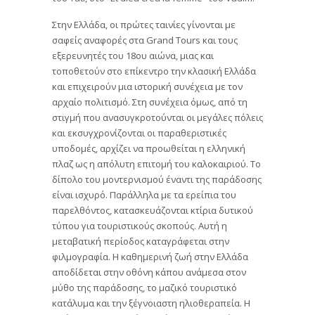
Στην Ελλάδα, οι πρώτες ταινίες γίνονται με
σαφείς αναφορές στα Grand Tours και τους
εξερευνητές του 18ου αιώνα, μιας και
τοποθετούν στο επίκεντρο την κλασική Ελλάδα
και επιχειρούν μια ιστορική συνέχεια με τον
αρχαίο πολιτισμό. Στη συνέχεια όμως, από τη
στιγμή που ανασυγκροτούνται οι μεγάλες πόλεις
και εκσυγχρονίζονται οι παραθεριστικές
υποδομές, αρχίζει να προωθείται η ελληνική
πλαζ ως η απόλυτη επιτομή του καλοκαιριού. Το
δίπολο του μοντερνισμού έναντι της παράδοσης
είναι ισχυρό. Παράλληλα με τα ερείπια του
παρελθόντος, κατασκευάζονται κτίρια δυτικού
τύπου για τουριστικούς σκοπούς. Αυτή η
μεταβατική περίοδος καταγράφεται στην
φιλμογραφία. Η καθημερινή ζωή στην Ελλάδα
αποδίδεται στην οθόνη κάπου ανάμεσα στον
μύθο της παράδοσης, το μαζικό τουριστικό
κατάλυμα και την ξέγνοιαστη ηλιοθεραπεία. Η