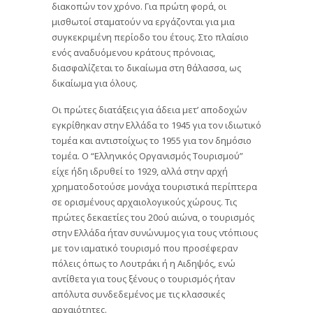
διακοπών τον χρόνο. Για πρώτη φορά, οι
μισθωτοί σταματούν να εργάζονται για μια
συγκεκριμένη περίοδο του έτους. Στο πλαίσιο
ενός αναδυόμενου κράτους πρόνοιας,
διασφαλίζεται το δικαίωμα στη θάλασσα, ως
δικαίωμα για όλους.
Οι πρώτες διατάξεις για άδεια μετ’ αποδοχών
εγκρίθηκαν στην Ελλάδα το 1945 για τον ιδιωτικό
τομέα και αντιστοίχως το 1955 για τον δημόσιο
τομέα. Ο “Ελληνικός Οργανισμός Τουρισμού”
είχε ήδη ιδρυθεί το 1929, αλλά στην αρχή
χρηματοδοτούσε μονάχα τουριστικά περίπτερα
σε ορισμένους αρχαιολογικούς χώρους. Τις
πρώτες δεκαετίες του 20ού αιώνα, ο τουρισμός
στην Ελλάδα ήταν συνώνυμος για τους ντόπιους
με τον ιαματικό τουρισμό που προσέφεραν
πόλεις όπως το Λουτράκι ή η Αιδηψός, ενώ
αντίθετα για τους ξένους ο τουρισμός ήταν
απόλυτα συνδεδεμένος με τις κλασσικές
αρχαιότητες.