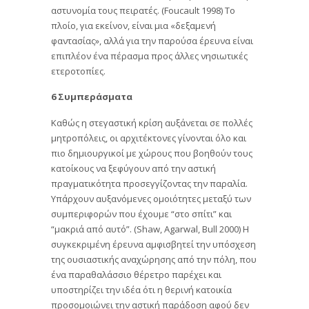
αστυνομία τους πειρατές. (Foucault 1998) Το
πλοίο, για εκείνον, είναι μια «δεξαμενή
φαντασίας», αλλά για την παρούσα έρευνα είναι
επιπλέον ένα πέρασμα προς άλλες νησιωτικές
ετεροτοπίες.
6 Συμπεράσματα
Καθώς η στεγαστική κρίση αυξάνεται σε πολλές
μητροπόλεις, οι αρχιτέκτονες γίνονται όλο και
πιο δημιουργικοί με χώρους που βοηθούν τους
κατοίκους να ξεφύγουν από την αστική
πραγματικότητα προσεγγίζοντας την παραλία.
Υπάρχουν αυξανόμενες ομοιότητες μεταξύ των
συμπεριφορών που έχουμε “στο σπίτι” και
“μακριά από αυτό”. (Shaw, Agarwal, Bull 2000) Η
συγκεκριμένη έρευνα αμφισβητεί την υπόσχεση
της ουσιαστικής αναχώρησης από την πόλη, που
ένα παραθαλάσσιο θέρετρο παρέχει και
υποστηρίζει την ιδέα ότι η θερινή κατοικία
προσομοιώνει την αστική παράδοση αφού δεν