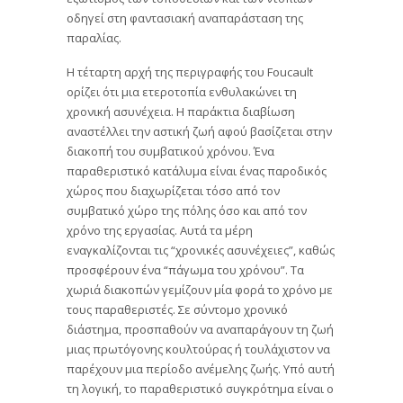
οδηγεί στη φαντασιακή αναπαράσταση της
παραλίας.
Η τέταρτη αρχή της περιγραφής του Foucault
ορίζει ότι μια ετεροτοπία ενθυλακώνει τη
χρονική ασυνέχεια. Η παράκτια διαβίωση
αναστέλλει την αστική ζωή αφού βασίζεται στην
διακοπή του συμβατικού χρόνου. Ένα
παραθεριστικό κατάλυμα είναι ένας παροδικός
χώρος που διαχωρίζεται τόσο από τον
συμβατικό χώρο της πόλης όσο και από τον
χρόνο της εργασίας. Αυτά τα μέρη
εναγκαλίζονται τις “χρονικές ασυνέχειες”, καθώς
προσφέρουν ένα “πάγωμα του χρόνου”. Τα
χωριά διακοπών γεμίζουν μία φορά το χρόνο με
τους παραθεριστές. Σε σύντομο χρονικό
διάστημα, προσπαθούν να αναπαράγουν τη ζωή
μιας πρωτόγονης κουλτούρας ή τουλάχιστον να
παρέχουν μια περίοδο ανέμελης ζωής. Υπό αυτή
τη λογική, το παραθεριστικό συγκρότημα είναι ο