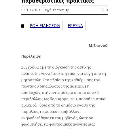
παραθεριστικές πρακτικές
03-10-2019 - Πηγή:
teetkm.gr
0
ΡΟΗ ΕΙΔΗΣΕΩΝ
ΕΡΕΥΝΑ
Μ.Στενού
Περίληψη
Συγχρόνως με τη διόγκωση της αστικής
ανάπτυξης γεννιέται και η τάση για φυγή από τη
μητρόπολη. Στο πλαίσιο της καθιέρωσης του
πολιτικού δικαιώματος της άδειας μετ’
αποδοχών, στήνονται μακριά από το αστικό
περιβάλλον, ως δορυφόροι του, παραθεριστικοί
οικισμοί. Γύρω από το δημόσιο αγαθό της
παραλίας, το φυσικό περιβάλλον
σκηνοθετήθηκε εκ του μηδενός, ώστε να
φιλοξενήσει τις φαντασιακές ανάγκες μιας