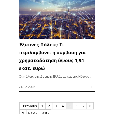
Έξυπνες Πόλεις: Τι
περιλαμβάνει η σύμβαση για
χρηματοδότηση ύψους 1,94
εκατ. ευρώ
Οι πόλεις της Δυτικής Ελλάδας και της Νότιας...
24-02-2026
0
‹ Previous
1
2
3
4
5
6
7
8
9
Next ›
Last »