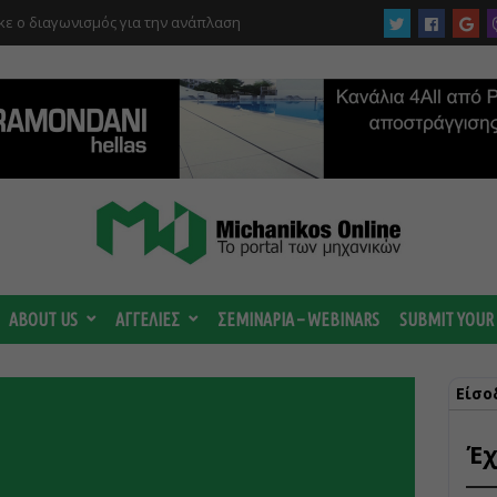
ε ο διαγωνισμός για την ανάπλαση
ABOUT US
ΑΓΓΕΛΙΕΣ
ΣΕΜΙΝΑΡΙΑ – WEBINARS
SUBMIT YOUR
Είσο
Έχ