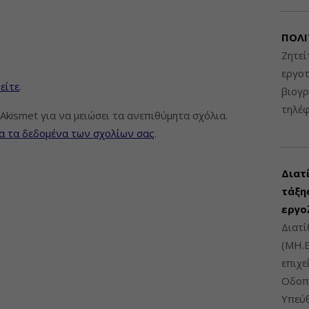
ΠΟΛΙ
Ζητεί
εργοτ
είτε
.
βιογ
τηλέ
Akismet για να μειώσει τα ανεπιθύμητα σχόλια.
α τα δεδομένα των σχολίων σας
.
Διατ
τάξης
εργο
Διατί
(ΜΗ.Ε
επιχε
Οδοπο
Υπεύθ