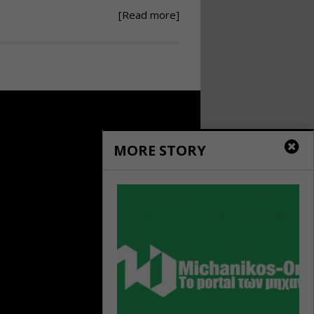
[Read more]
Ανάθεση – Εκτέλεση –
Επίβλεψη Δημοσίων
Έργων με τον
Ν.4782/2021
Εισηγητής:
Ζήσης Παπασταμάτης
Τιμή από: €220.00
Διάρκεια: 18 ώρες
MORE STORY
Σχεδιασμός, μελέτη
και τεχνική
υλοποίηση
φωτοβολταϊκών
συστημάτων για
αυτοπαραγωγή (Net-
metering)
Εισηγητής:
Νικόλαος Παπαναστασίου
Τιμή από: €215.00
Διάρκεια: 16 ώρες