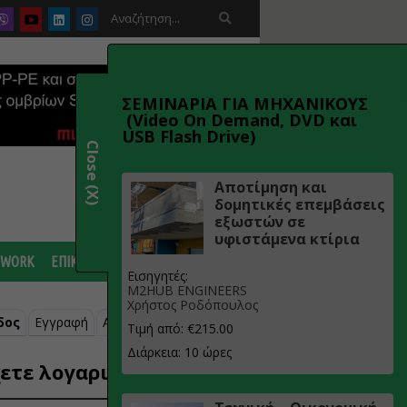

ΣΕΜΙΝΑΡΙΑ ΓΙΑ ΜΗΧΑΝΙΚΟΥΣ
(Video On Demand, DVD και
USB Flash Drive)
Close (X)
Αποτίμηση και
δομητικές επεμβάσεις
εξωστών σε
υφιστάμενα κτίρια
 WORK
ΕΠΙΚΟΙΝΩΝΙΑ
Εισηγητές:
M2HUB ENGINEERS
Χρήστος Ροδόπουλος
δος
Εγγραφή
Ανάκτηση κωδικού
Τιμή από: €215.00
Διάρκεια: 10 ώρες
ετε λογαριασμό;