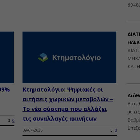
6948
ΔΙΑΤ
ΗΛΕ
ΔΙΑΤ
ΜΗΧΑ
ΚΑΤΗ
 99%
Κτηματολόγιο: Ψηφιακές οι
Διάθ
αιτήσεις χωρικών μεταβολών –
Διατί
Το νέο σύστημα που αλλάζει
με τι
τις συναλλαγές ακινήτων
Βαθμί
0
Επεξε
09-07-2026
0