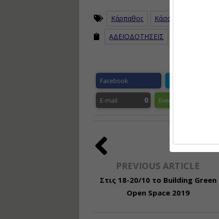
Κάρπαθος
Κάσος
Κτηματολ
ΑΔΕΙΟΔΟΤΗΣΕΙΣ
Facebook
Twitter
P
0
E-mail
Evernote
Ge
PREVIOUS ARTICLE
Στις 18-20/10 το Building Green
Open Space 2019