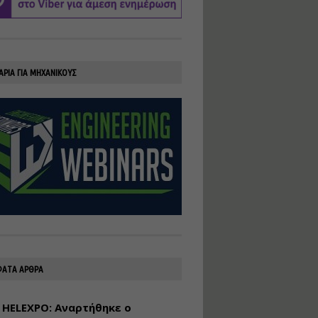
υλοποίηση
φωτοβολταϊκών
συστημάτων για
αυτοπαραγωγή (Net-
Billing)
ΑΡΙΑ ΓΙΑ ΜΗΧΑΝΙΚΟΥΣ
Εισηγητής:
Νικόλαος Παπαναστασίου
Τιμή από: €230.00
Διάρκεια: 16 ώρες
Αρχιτεκτονικός
Σχεδιασμός με το
Rhinoceros
Εισηγητής:
Κυριάκος Γολέμης
Τιμή από: €275.00
Διάρκεια: 18 ώρες
ΑΤΑ ΑΡΘΡΑ
 HELEXPO: Αναρτήθηκε ο
Σχεδιασμός και