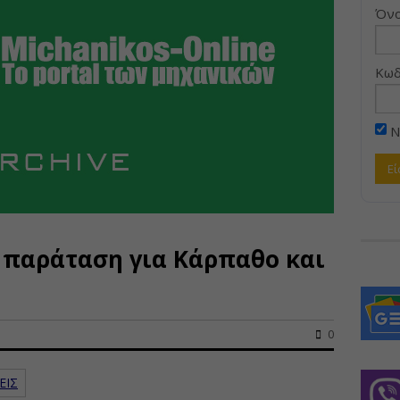
Όνο
Κωδ
Ν
 παράταση για Κάρπαθο και
0
ΕΙΣ