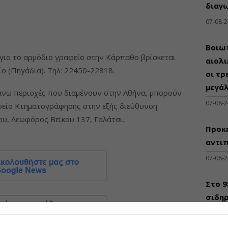
διαγω
07-08-
Βοιωτ
γιο το αρμόδιο γραφείο στην Κάρπαθο βρίσκεται
αιολ
ο (Πηγάδια). Τηλ: 22450-22818.
οι τρ
μεγά
πάνω περιοχές που διαμένουν στην Αθήνα, μπορούν
07-08-
φείο Κτηματογράφησης στην εξής διεύθυνση:
υ, Λεωφόρος Βεϊκου 137, Γαλάτσι.
Προκη
αντι
07-08-
Στο 
σιδηρ
του Μ
07-08-