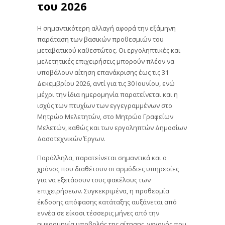
του 2026
Η σημαντικότερη αλλαγή αφορά την εξάμηνη
παράταση των βασικών προθεσμιών του
μεταβατικού καθεστώτος. Οι εργοληπτικές και
μελετητικές επιχειρήσεις μπορούν πλέον να
υποβάλουν αίτηση επανάκρισης έως τις 31
Δεκεμβρίου 2026, αντί για τις 30 Ιουνίου, ενώ
μέχρι την ίδια ημερομηνία παρατείνεται και η
ισχύς των πτυχίων των εγγεγραμμένων στο
Μητρώο Μελετητών, στο Μητρώο Γραφείων
Μελετών, καθώς και των εργοληπτών Δημοσίων
Δασοτεχνικών Έργων.
Παράλληλα, παρατείνεται σημαντικά και ο
χρόνος που διαθέτουν οι αρμόδιες υπηρεσίες
για να εξετάσουν τους φακέλους των
επιχειρήσεων. Συγκεκριμένα, η προθεσμία
έκδοσης απόφασης κατάταξης αυξάνεται από
εννέα σε είκοσι τέσσερις μήνες από την
ημερομηνία υποβολής της αίτησης, γεγονός που