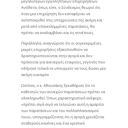
μεγαλύτερων εργοληπτικών επιχειρήσεων.
Αντίθετα, όπως είπε, ο Σύνδεσμος θεωρεί ότι
όταν μια επιχείρηση δεν καταφέρνει να
ανταποκριθεί στις υποχρεώσεις της ακόμη και
μετά από επανειλημμένες παρατάσεις, θα
πρέπει να αναλαμβάνει και τις συνέπειες.
Παράλληλα, αναγνώρισε ότι οι συγκεκριμένες
μικρές επιχειρήσεις εξακολουθούν να
δραστηριοποιούνται στην αγορά και δεν
πρόκειται για ανενεργές εταιρείες, γεγονός που
οδήγησε τελικά το υπουργείο να τους δώσει μία
ακόμη ευκαιρία.
Ωστόσο, ο κ. Αθουσάκης ξεκαθάρισε ότι το
καθεστώς των συνεχών παρατάσεων πρέπει να
ολοκληρωθεί. Όπως χαρακτηριστικά ανέφερε,
«πρέπει σιγά σιγά να τελειώνει αυτή η αμαρτία
των παρατάσεων και του πολλαπλασιασμού
τους», υπογραμμίζοντας ότι η αγορά χρειάζεται
σταθερούς κανόνες και ένα οριστικό