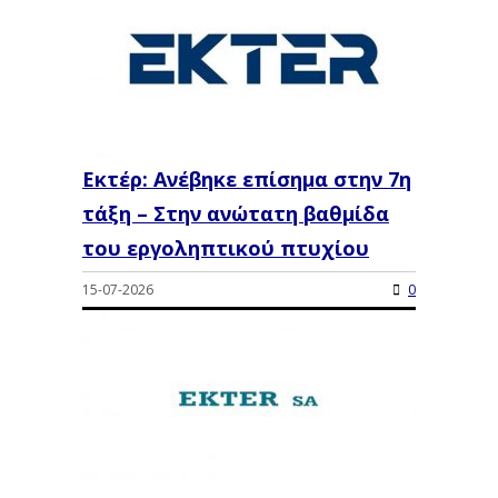
Εκτέρ: Ανέβηκε επίσημα στην 7η
τάξη – Στην ανώτατη βαθμίδα
του εργοληπτικού πτυχίου
15-07-2026
0