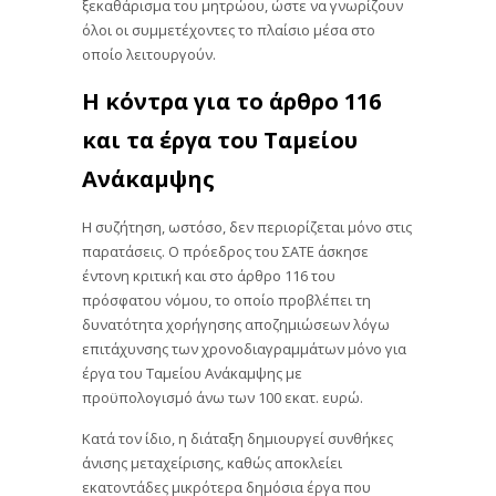
ξεκαθάρισμα του μητρώου, ώστε να γνωρίζουν
όλοι οι συμμετέχοντες το πλαίσιο μέσα στο
οποίο λειτουργούν.
Η κόντρα για το άρθρο 116
και τα έργα του Ταμείου
Ανάκαμψης
Η συζήτηση, ωστόσο, δεν περιορίζεται μόνο στις
παρατάσεις. Ο πρόεδρος του ΣΑΤΕ άσκησε
έντονη κριτική και στο άρθρο 116 του
πρόσφατου νόμου, το οποίο προβλέπει τη
δυνατότητα χορήγησης αποζημιώσεων λόγω
επιτάχυνσης των χρονοδιαγραμμάτων μόνο για
έργα του Ταμείου Ανάκαμψης με
προϋπολογισμό άνω των 100 εκατ. ευρώ.
Κατά τον ίδιο, η διάταξη δημιουργεί συνθήκες
άνισης μεταχείρισης, καθώς αποκλείει
εκατοντάδες μικρότερα δημόσια έργα που