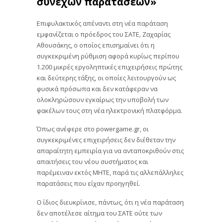
συνεχών παρατάσεων»
Επιφυλακτικός απέναντι στη νέα παράταση
εμφανίζεται ο πρόεδρος του ΣΑΤΕ, Ζαχαρίας
Αθουσάκης, ο οποίος επισημαίνει ότι η
συγκεκριμένη ρύθμιση αφορά κυρίως περίπου
1.200 μικρές εργοληπτικές επιχειρήσεις πρώτης
και δεύτερης τάξης, οι οποίες λειτουργούν ως
φυσικά πρόσωπα και δεν κατάφεραν να
ολοκληρώσουν εγκαίρως την υποβολή των
φακέλων τους στη νέα ηλεκτρονική πλατφόρμα.
Όπως ανέφερε στο powergame.gr, οι
συγκεκριμένες επιχειρήσεις δεν διέθεταν την
απαραίτητη εμπειρία για να ανταποκριθούν στις
απαιτήσεις του νέου συστήματος και
παρέμειναν εκτός ΜΗΤΕ, παρά τις αλλεπάλληλες
παρατάσεις που είχαν προηγηθεί.
Ο ίδιος διευκρίνισε, πάντως, ότι η νέα παράταση
δεν αποτέλεσε αίτημα του ΣΑΤΕ ούτε των