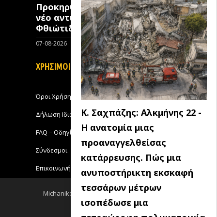
Προκηρύχθηκε διαγωνισμός για
νέo αντιπλημμυρικό έργο στη
Φθιώτιδα
07-08-2026
0
ΧΡΗΣΙΜΟΙ ΣΥΝΔΕΣΜΟΙ
Όροι Χρήσης
Κ. Σαχπάζης: Αλκμήνης 22 -
Δήλωση Ιδιωτικότητας
Η ανατομία μιας
FAQ – Οδηγίες Χρήσης
προαναγγελθείσας
Σύνδεσμοι
κατάρρευσης. Πώς μια
Επικοινωνήστε με το Michanikos-Online
ανυποστήρικτη εκσκαφή
τεσσάρων μέτρων
Michanikos-Online 2018 - All Rights Reserved
ισοπέδωσε μια
Back to top