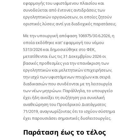
εφαρμογής του υφιστάμενου πλαισίου και
συνοδεύεται από έντονες αντιδράσεις των
εργοληπτικών οργανώσεων, οι οποίες ζητούν
οριστικές λύσεις αντί για διαδοχικές παρατάσεις.
Με την υπουργική απόφαση 106975/30.6.2026, η
οποία εκδόθηκε κατ’ εφαρμογή του νόμου
5313/2026 και δημοσιεύθηκε στο ΦΕΚ,
μετατίθενται έως τις 31 Δεκεμβρίου 2026 οι
βασικές προθεσμίες για την επανάκριση των
εργοληπτικών και μελετητικών επιχειρήσεων,
την ισχύ των υφιστάμενων πτυχίων και σειρά
διαδικασιών που συνδέονται με τη λειτουργία
των νέων μητρώων. Παράλληλα, το υπουργείο
έχει ήδη ανοίξει τη συζήτηση για συνολική
αναθεώρηση του Προεδρικού Διατάγματος
71/2019, αναγνωρίζοντας ότι το ισχύον σύστημα
έχει παρουσιάσει σημαντικές δυσλειτουργίες.
Παράταση έως το τέλος