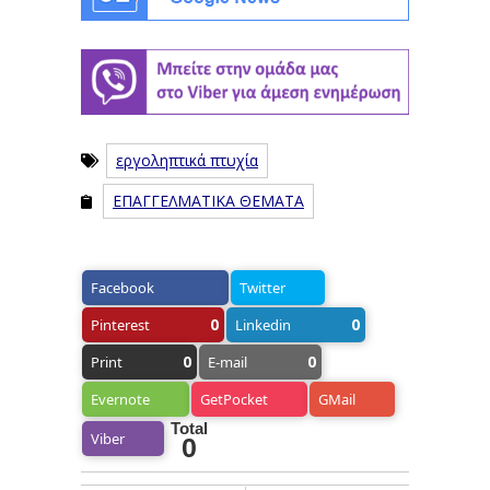
εργοληπτικά πτυχία
ΕΠΑΓΓΕΛΜΑΤΙΚΑ ΘΕΜΑΤΑ
Facebook
Twitter
0
0
Pinterest
Linkedin
0
0
Print
E-mail
Evernote
GetPocket
GMail
Total
Viber
0