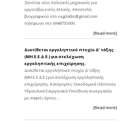
Ζητείται νέος πολιτικός μηχανικός για
εργοτάξια εντός Αττικής. Αποστολή
βιογραφικού στο
vagdatlis@gmail.com
τηλέφωνο στο 6948755000.
[Read more]
Διατίθεται εργοληπτικό πτυχίο Δ’ τάξης
(ΜΗ.Ε.Ε.Δ.Ε.) για στελέχωση
εργοληπτικής επιχείρησης.
Διατίθεται εργοληπτικό πτυχίο Δ’ τάξης
(ΜΗ.Ε.Ε.Δ.Ε.) για στελέχωση εργοληπτικής
επιχείρησης. Κατηγορίες: Οικοδομικά Οδοποιία
Υδραυλικά Ενεργειακά Υπεύθυνη συνεργασία
με σαφείς όρους…
[Read more]