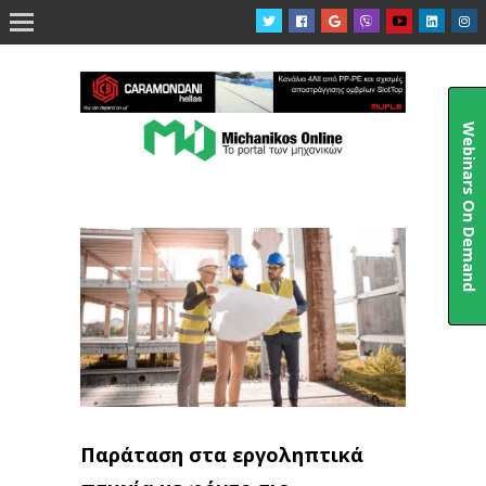

Webinars On Demand
Παράταση στα εργοληπτικά