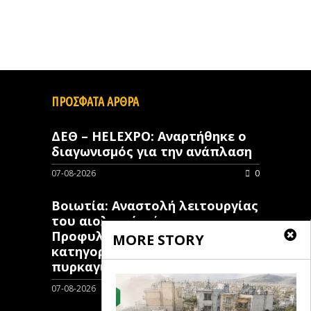
ΠΡΟΣΦΑΤΑ ΑΡΘΡΑ
ΔΕΘ – HELEXPO: Αναρτήθηκε ο
διαγωνισμός για την ανάπλαση
07-08-2026
0
Βοιωτία: Αναστολή λειτουργίας
του αιολικού πάρκου –
Προφυλακίστηκαν οι τρεις
MORE STORY
κατηγορούμενοι για τη μεγάλη
πυρκαγιά
07-08-2026
0