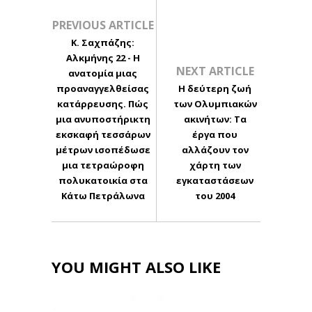
PREVIOUS ARTICLE
Κ. Σαχπάζης:
Αλκμήνης 22 - Η
NEXT ARTICLE
ανατομία μιας
προαναγγελθείσας
Η δεύτερη ζωή
κατάρρευσης. Πώς
των Ολυμπιακών
μια ανυποστήρικτη
ακινήτων: Τα
εκσκαφή τεσσάρων
έργα που
μέτρων ισοπέδωσε
αλλάζουν τον
μια τετραώροφη
χάρτη των
πολυκατοικία στα
εγκαταστάσεων
Κάτω Πετράλωνα
του 2004
YOU MIGHT ALSO LIKE