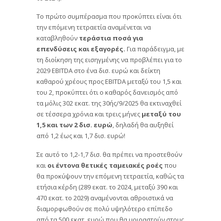
Το πρώτο συμπέρασμα που προκύπτει είναι ότι
την επόμενη τετραετία αναμένεται να
καταβληθούν
τεράστια ποσά για
επενδύσεις και εξαγορές.
Για παράδειγμα, με
τη διοίκηση της εισηγμένης να προβλέπει για το
2029 EBITDA στο ένα δισ. ευρώ και δείκτη
καθαρού χρέους προς EBITDA μεταξύ του 1,5 και
του 2, προκύπτει ότι ο καθαρός δανεισμός από
τα μόλις 302 εκατ. της 30ής/9/2025 θα εκτιναχθεί
σε τέσσερα χρόνια και τρεις μήνες
μεταξύ του
1,5 και των 2 δισ. ευρώ
, δηλαδή θα αυξηθεί
από 1,2 έως και 1,7 δισ. ευρώ!
Σε αυτό το 1,2-1,7 δισ. θα πρέπει να προστεθούν
και
οι έντονα θετικές ταμειακές ροές
που
θα προκύψουν την επόμενη τετραετία, καθώς τα
ετήσια κέρδη (289 εκατ. το 2024, μεταξύ 390 και
470 εκατ. το 2029) αναμένονται αθροιστικά να
διαμορφωθούν σε πολύ υψηλότερο επίπεδο
από τα 500 εκατ. ευρώ που θα μοιραστούν στους