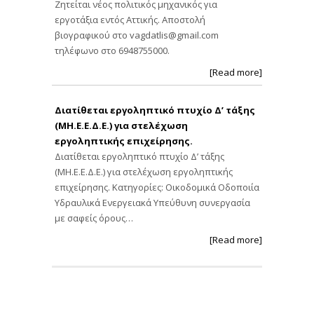
Ζητείται νέος πολιτικός μηχανικός για
εργοτάξια εντός Αττικής. Αποστολή
βιογραφικού στο
vagdatlis@gmail.com
τηλέφωνο στο 6948755000.
[Read more]
Διατίθεται εργοληπτικό πτυχίο Δ’ τάξης
(ΜΗ.Ε.Ε.Δ.Ε.) για στελέχωση
εργοληπτικής επιχείρησης.
Διατίθεται εργοληπτικό πτυχίο Δ’ τάξης
(ΜΗ.Ε.Ε.Δ.Ε.) για στελέχωση εργοληπτικής
επιχείρησης. Κατηγορίες: Οικοδομικά Οδοποιία
Υδραυλικά Ενεργειακά Υπεύθυνη συνεργασία
με σαφείς όρους…
[Read more]