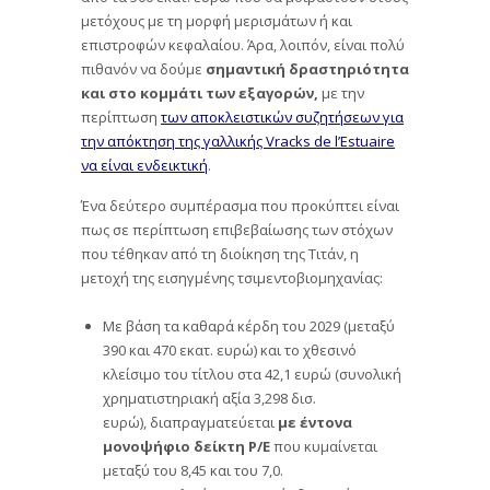
μετόχους με τη μορφή μερισμάτων ή και
επιστροφών κεφαλαίου. Άρα, λοιπόν, είναι πολύ
πιθανόν να δούμε
σημαντική δραστηριότητα
και στο κομμάτι των εξαγορών,
με την
περίπτωση
των αποκλειστικών συζητήσεων για
την απόκτηση της γαλλικής Vracks de l’Estuaire
να είναι ενδεικτική
.
Ένα δεύτερο συμπέρασμα που προκύπτει είναι
πως σε περίπτωση επιβεβαίωσης των στόχων
που τέθηκαν από τη διοίκηση της Τιτάν, η
μετοχή της εισηγμένης τσιμεντοβιομηχανίας:
Με βάση τα καθαρά κέρδη του 2029 (μεταξύ
390 και 470 εκατ. ευρώ) και το χθεσινό
κλείσιμο του τίτλου στα 42,1 ευρώ (συνολική
χρηματιστηριακή αξία 3,298 δισ.
ευρώ), διαπραγματεύεται
με έντονα
μονοψήφιο δείκτη P/E
που κυμαίνεται
μεταξύ του 8,45 και του 7,0.