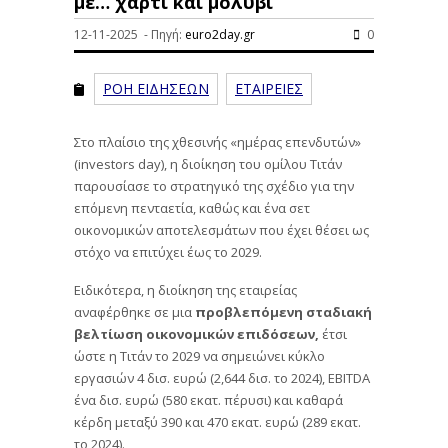
με… χαρτί και μολύβι
12-11-2025 - Πηγή:
euro2day.gr
0
ΡΟΗ ΕΙΔΗΣΕΩΝ
ΕΤΑΙΡΕΙΕΣ
Στο πλαίσιο της χθεσινής «ημέρας επενδυτών»
(investors day), η διοίκηση του ομίλου Τιτάν
παρουσίασε το στρατηγικό της σχέδιο για την
επόμενη πενταετία, καθώς και ένα σετ
οικονομικών αποτελεσμάτων που έχει θέσει ως
στόχο να επιτύχει έως το 2029.
Ειδικότερα, η διοίκηση της εταιρείας
αναφέρθηκε σε μια
προβλεπόμενη σταδιακή
βελτίωση οικονομικών επιδόσεων,
έτσι
ώστε η Τιτάν το 2029 να σημειώνει κύκλο
εργασιών 4 δισ. ευρώ (2,644 δισ. το 2024), EBITDA
ένα δισ. ευρώ (580 εκατ. πέρυσι) και καθαρά
κέρδη μεταξύ 390 και 470 εκατ. ευρώ (289 εκατ.
το 2024).