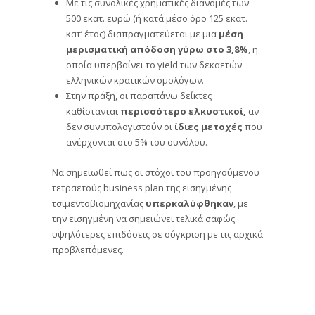
Με τις συνολικές χρηματικές διανομές των
500 εκατ. ευρώ (ή κατά μέσο όρο 125 εκατ.
κατ’ έτος) διαπραγματεύεται με μια
μέση
μερισματική απόδοση γύρω στο 3,8%
, η
οποία υπερβαίνει το yield των δεκαετών
ελληνικών κρατικών ομολόγων.
Στην πράξη, οι παραπάνω δείκτες
καθίστανται
περισσότερο ελκυστικοί,
αν
δεν συνυπολογιστούν οι
ίδιες μετοχές
που
ανέρχονται στο 5% του συνόλου.
Να σημειωθεί πως οι στόχοι του προηγούμενου
τετραετούς business plan της εισηγμένης
τσιμεντοβιομηχανίας
υπερκαλύφθηκαν
, με
την εισηγμένη να σημειώνει τελικά σαφώς
υψηλότερες επιδόσεις σε σύγκριση με τις αρχικά
προβλεπόμενες.