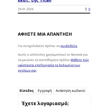
εκατ. της Titan
29-01-2026
0
ΑΦΉΣΤΕ ΜΙΑ ΑΠΆΝΤΗΣΗ
Για να σχολιάσετε πρέπει να
συνδεθείτε
.
Αυτός ο ιστότοπος χρησιμοποιεί το Akismet για
να μειώσει τα ανεπιθύμητα σχόλια.
Μάθετε πώς
υφίστανται επεξεργασία τα δεδομένα των
σχολίων σας
.
Είσοδος
Εγγραφή
Ανάκτηση κωδικού
Έχετε λογαριασμό;