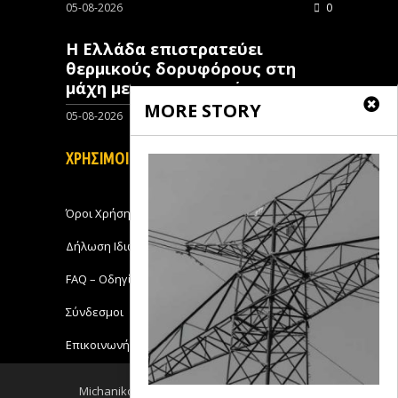
05-08-2026
0
Η Ελλάδα επιστρατεύει
θερμικούς δορυφόρους στη
μάχη με τις πυρκαγιές
MORE STORY
05-08-2026
0
ΧΡΗΣΙΜΟΙ ΣΥΝΔΕΣΜΟΙ
Όροι Χρήσης
Δήλωση Ιδιωτικότητας
FAQ – Οδηγίες Χρήσης
Σύνδεσμοι
Επικοινωνήστε με το Michanikos-Online
Michanikos-Online 2018 - All Rights Reserved