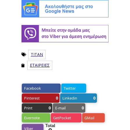
TITAN
ΕΤΑΙΡΕΙΕΣ
Facebook
Twitter
0
0
Pinterest
Linkedin
0
0
Print
E-mail
Evernote
GetPocket
GMail
Total
Viber