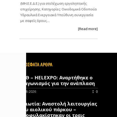
(ΜΗ.Ε.Ε.Δ.Ε.) για στελέχωση εργοληπτικής
επιχείρησης. Κατηγορίες: Οικοδομικά Οδοποιία
Υδραυλικά Ενεργειακά Υπεύθυνη συνεργασία
με σαφείς όρους…
[Read more]
ΠΡΟΣΦΑΤΑ ΑΡΘΡΑ
ΔΕΘ – HELEXPO: Αναρτήθηκε ο
διαγωνισμός για την ανάπλαση
07-08-2026
0
Βοιωτία: Αναστολή λειτουργίας
του αιολικού πάρκου –
Προφυλακίστηκαν οι τρεις