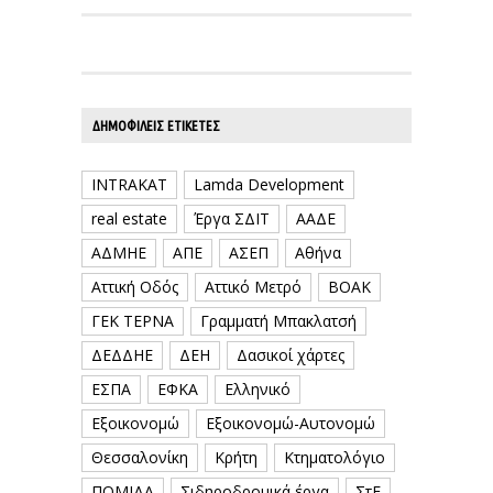
ΔΗΜΟΦΙΛΕΊΣ ΕΤΙΚΈΤΕΣ
INTRAKAT
Lamda Development
real estate
Έργα ΣΔΙΤ
ΑΑΔΕ
ΑΔΜΗΕ
ΑΠΕ
ΑΣΕΠ
Αθήνα
Αττική Οδός
Αττικό Μετρό
ΒΟΑΚ
ΓΕΚ ΤΕΡΝΑ
Γραμματή Μπακλατσή
ΔΕΔΔΗΕ
ΔΕΗ
Δασικοί χάρτες
ΕΣΠΑ
ΕΦΚΑ
Ελληνικό
Εξοικονομώ
Εξοικονομώ-Αυτονομώ
Θεσσαλονίκη
Κρήτη
Κτηματολόγιο
ΠΟΜΙΔΑ
Σιδηροδρομικά έργα
ΣτΕ