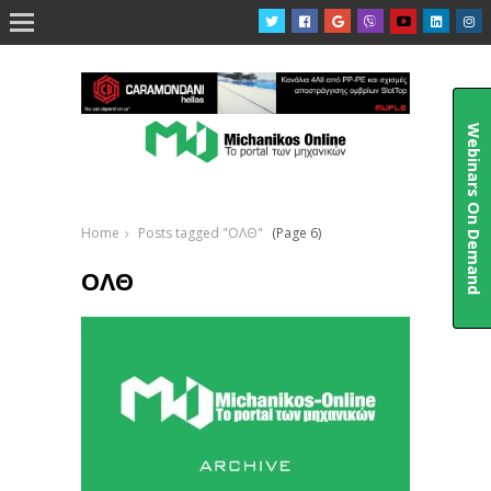

Webinars On Demand
Home
Posts tagged "ΟΛΘ"
(Page 6)
ΟΛΘ