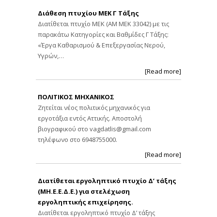
Διάθεση πτυχίου ΜΕΚ Γ Τάξης
Διατίθεται πτυχίο ΜΕΚ (ΑΜ ΜΕΚ 33042) με τις
παρακάτω Κατηγορίες και Βαθμίδες Γ Τάξης:
«Έργα Καθαρισμού & Επεξεργασίας Νερού,
Υγρών,…
[Read more]
ΠΟΛΙΤΙΚΟΣ ΜΗΧΑΝΙΚΟΣ
Ζητείται νέος πολιτικός μηχανικός για
εργοτάξια εντός Αττικής. Αποστολή
βιογραφικού στο
vagdatlis@gmail.com
τηλέφωνο στο 6948755000.
[Read more]
Διατίθεται εργοληπτικό πτυχίο Δ’ τάξης
(ΜΗ.Ε.Ε.Δ.Ε.) για στελέχωση
εργοληπτικής επιχείρησης.
Διατίθεται εργοληπτικό πτυχίο Δ’ τάξης