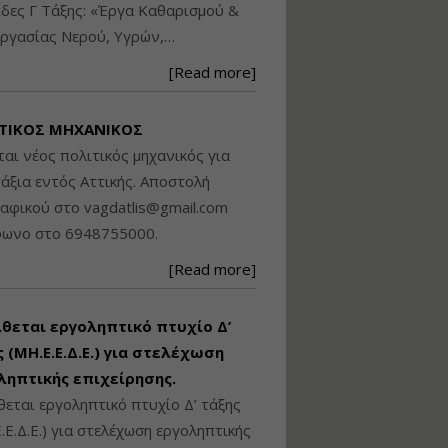
δες Γ Τάξης: «Έργα Καθαρισμού &
Βασικά στοιχεία
ργασίας Νερού, Υγρών,…
τεχνολογίας
φωτισμού LED και
[Read more]
ανάλυση Συστημάτων
Διαχείρισης
Φωτισμού
ΤΙΚΟΣ ΜΗΧΑΝΙΚΟΣ
Εισηγητής:
Στέφανος Τουλόγλου
ται νέος πολιτικός μηχανικός για
Τιμή από: €190.00
άξια εντός Αττικής. Αποστολή
Διάρκεια: 12 ώρες
ραφικού στο
vagdatlis@gmail.com
φωνο στο 6948755000.
Εκπόνηση Τοπικών και
[Read more]
Ειδικών Πολεοδομικών
Σχεδίων (ΤΠΣ και ΕΠΣ)
ίθεται εργοληπτικό πτυχίο Δ’
 (ΜΗ.Ε.Ε.Δ.Ε.) για στελέχωση
Εισηγητής:
Λάμπρος Κίσσας
ληπτικής επιχείρησης.
Τιμή από: €130.00
θεται εργοληπτικό πτυχίο Δ’ τάξης
Διάρκεια: 6 ώρες
.Ε.Δ.Ε.) για στελέχωση εργοληπτικής