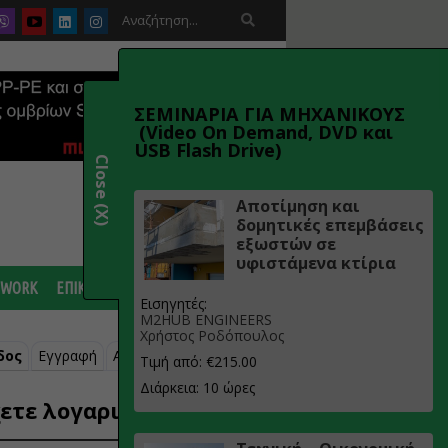

ΣΕΜΙΝΑΡΙΑ ΓΙΑ ΜΗΧΑΝΙΚΟΥΣ
(Video On Demand, DVD και
USB Flash Drive)
Close (X)
Αποτίμηση και
δομητικές επεμβάσεις
εξωστών σε
υφιστάμενα κτίρια
 WORK
ΕΠΙΚΟΙΝΩΝΙΑ
Εισηγητές:
M2HUB ENGINEERS
Χρήστος Ροδόπουλος
δος
Εγγραφή
Ανάκτηση κωδικού
Τιμή από: €215.00
Διάρκεια: 10 ώρες
ετε λογαριασμό;