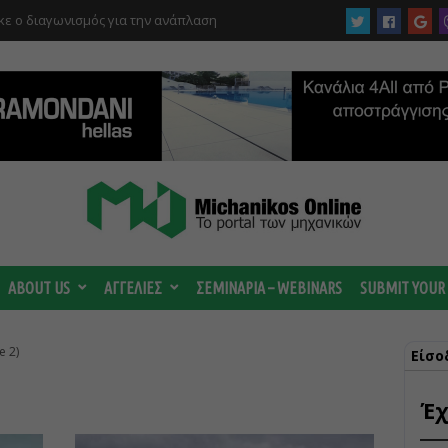
ε ο διαγωνισμός για την ανάπλαση
ABOUT US
ΑΓΓΕΛΙΕΣ
ΣΕΜΙΝΑΡΙΑ – WEBINARS
SUBMIT YOUR
e 2)
Είσο
Έχ