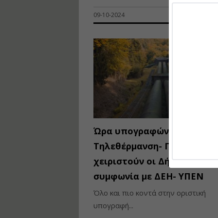
09-10-2024
Ώρα υπογραφών για την
Τηλεθέρμανση- Πως θα
χειριστούν οι Δήμοι τη
συμφωνία με ΔΕΗ- ΥΠΕΝ
Όλο και πιο κοντά στην οριστική
υπογραφή...