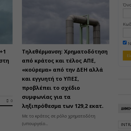
Όνο
Κωδ
Ν
+1
Τηλεθέρμανση: Χρηματοδότηση
 στη
από κράτος και τέλος ΑΠΕ,
«κούρεμα» από την ΔΕΗ αλλά
και εγγυητή το ΥΠΕΣ,
προβλέπει το σχέδιο
συμφωνίας για τα
0
ληξιπρόθεσμα των 129,2 εκατ.
ΔΗΜΟΦ
Με το κράτος σε ρόλο χρηματοδότη
(υπουργείο...
INTR