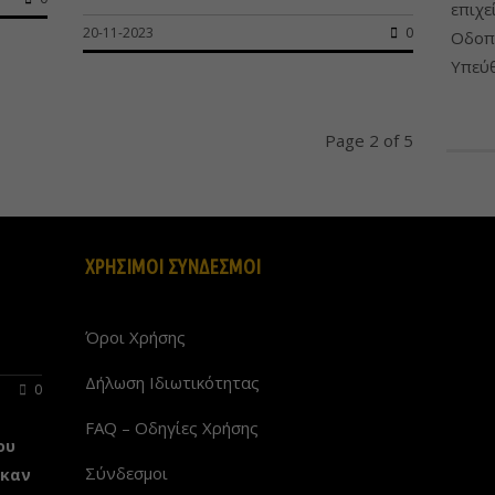
επιχε
20-11-2023
0
Οδοπο
Υπεύθ
Page 2 of 5
ΧΡΗΣΙΜΟΙ ΣΥΝΔΕΣΜΟΙ
Όροι Χρήσης
Δήλωση Ιδιωτικότητας
0
FAQ – Οδηγίες Χρήσης
ου
Σύνδεσμοι
ηκαν