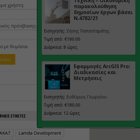
Τεχνική – Οικονομική
μα χρήστη:
παρακολούθηση
δημοσίων έργων βάσει
Ν.4782/21
ικός πρόσβασης:
Εισηγητής:
Ζήσης Παπασταμάτης
Τιμή από: €180.00
α με θυμάσαι
Διάρκεια: 8 ώρες
Εφαρμογές ArcGIS Pro:
Διαδικασίες και
Μετρήσεις
Εισηγητής:
Ευθύμιος Γεωργίου
Τιμή από: €180.00
Διάρκεια: 12 ώρες
ΙΛΕΊΣ ΕΤΙΚΈΤΕΣ
Σχεδιασμός, μελέτη
AKAT
Lamda Development
και τεχνική