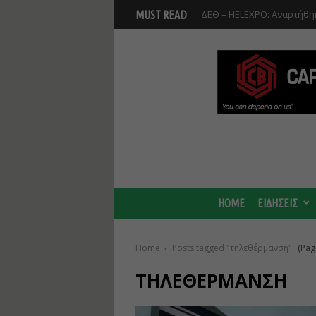
ΔΕΘ – HELEXPO: Αναρτήθηκ
MUST READ
HOME
ΕΙΔΗΣΕΙΣ
Home
Posts tagged "τηλεθέρμανση"
(Pag
ΤΗΛΕΘΈΡΜΑΝΣΗ