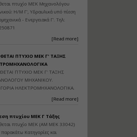
Ηλεκτρονική
ίθεται πτυχίο ΜΕΚ Μηχανολόγου
Ταυτότητα Κτιρίου/
ικού: Η/Μ Γ', Υδραυλικά υπό πίεση
Αυτοτελούς
Διηρημένης
ιομηχανικά - Ενεργειακά Γ'. Τηλ:
ιδιοκτησίας – Θεωρία
250871
και Πράξη (2024)
Εισηγήτρια:
Αναστασία Μητρακάκη
[Read more]
Τιμή από: €140.00
Διάρκεια: 6 ώρες
ΙΘΕΤΑΙ ΠΤΥΧΙΟ ΜΕΚ Γ' ΤΑΞΗΣ
ΚΤΡΟΜΗΧΑΝΟΛΟΓΙΚΑ
ΙΘΕΤΑΙ ΠΤΥΧΙΟ ΜΕΚ Γ' ΤΑΞΗΣ
Εφαρμογή
Πολεοδομικού
ΝΟΛΟΓΟΥ ΜΗΧΑΝΙΚΟΥ.
Σχεδιασμού Εντός
ΓΟΡΙΑ ΗΛΕΚΤΡΟΜΗΧΑΝΟΛΟΓΙΚΑ.
Ορίων Πόλεων και
Οικισμών και Εκτός
[Read more]
Σχεδίου Δόμησης
Εισηγήτρια:
Γραμματή Μπακλατσή
εση πτυχίου ΜΕΚ Γ Τάξης
Τιμή από: €145.00
θεται πτυχίο ΜΕΚ (ΑΜ ΜΕΚ 33042)
Διάρκεια: 8 ώρες
ς παρακάτω Κατηγορίες και