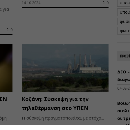
υπου
14-10-2024
0
 για
υπου
φυσι
0
φωτο
ΠΡΟΣΦ
ΔΕΘ –
διαγω
07-08-
ΠΕΝ
Κοζάνη: Σύσκεψη για την
Βοιωτ
τηλεθέρμανση στο ΥΠΕΝ
αιολ
όμη
Η σύσκεψη πραγματοποιείται με στόχο...
οι τρ
μεγά