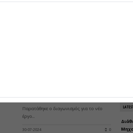
29-09-2024
0
07-08-
0
Προκη
αντι
07-08-
Στο 
σιδηρ
του Μ
07-08-
Παρατάθηκε ο διαγωνισμός για
το νέο έργο τηλεθέρμανσης στη
Φλώρινα
LATES
Παρατάθηκε ο διαγωνισμός για το νέο
έργο...
Διάθ
Μηχα
30-07-2024
0