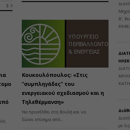
Διατ
0
Μηχαν
Β', Β
6948
ΔΙΑΤ
ΗΛΕ
ΔΙΑΤ
για
Κουκουλόπουλος: «Στις
ΜΗΧΑ
τομο
“συμπληγάδες” του
ΚΑΤΗ
ενεργειακού σχεδιασμού και η
από
Τηλεθέρμανση»
Διάθ
Να προσέλθει στη Βουλή και να
Διατί
δώσει επίσημα από...
χώς
με τι