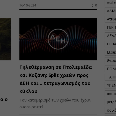
real 
16-10-2024
0
ΑΔΜ
Αττι
ΓΕΚ 
ΔΕΔ
ΕΣΠ
Εξοι
Θεσσ
Τηλεθέρμανση σε Πτολεμαΐδα
ΠΟΜ
και Κοζάνη: Split χρεών προς
ΤΑΙΠ
ΔΕΗ και… τετραγωνισμός του
ΥΠΕ
κύκλου
αντι
ο ο
Τον καταμερισμό των χρεών που έχουν
μετρ
συσσωρευτεί...
οδικ