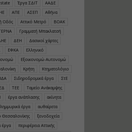
estate
Έργα ΣΔΙΤ
ΑΑΔΕ
υλοποίηση
φωτοβολταϊκών
ΗΕ
ΑΠΕ
ΑΣΕΠ
Αθήνα
συστημάτων για
αυτοπαραγωγή (Net-
κή Οδός
Αττικό Μετρό
ΒΟΑΚ
Billing)
ΤΕΡΝΑ
Γραμματή Μπακλατσή
Εισηγητής:
Νικόλαος Παπαναστασίου
ΔΗΕ
ΔΕΗ
Δασικοί χάρτες
Τιμή από: €230.00
Διάρκεια: 16 ώρες
Α
ΕΦΚΑ
Ελληνικό
κονομώ
Εξοικονομώ-Αυτονομώ
Αρχιτεκτονικός
αλονίκη
Κρήτη
Κτηματολόγιο
Σχεδιασμός με το
ΙΔΑ
Σιδηροδρομικά έργα
ΣτΕ
Rhinoceros
ΕΔ
ΤΕΕ
Ταμείο Ανάκαμψης
Εισηγητής:
Κυριάκος Γολέμης
Ν
έργα ανάπλασης
ακίνητα
Τιμή από: €275.00
πλημμυρικά έργα
αυθαίρετα
Διάρκεια: 18 ώρες
ό Θεσσαλονίκης
ξενοδοχεία
ά έργα
περιφέρεια Αττικής
Σχεδιασμός και