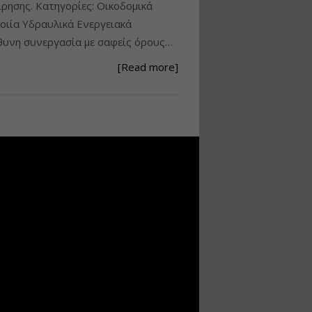
ίρησης. Κατηγορίες: Οικοδομικά
Ανάθεση – Εκτέλεση –
ιία Υδραυλικά Ενεργειακά
Επίβλεψη Δημοσίων
υνη συνεργασία με σαφείς όρους…
Έργων με τον
Ν.4782/2021
[Read more]
Εισηγητής:
Ζήσης Παπασταμάτης
Τιμή από: €220.00
Διάρκεια: 18 ώρες
Σχεδιασμός, μελέτη
και τεχνική
υλοποίηση
φωτοβολταϊκών
συστημάτων για
αυτοπαραγωγή (Net-
metering)
Εισηγητής:
Νικόλαος Παπαναστασίου
Τιμή από: €215.00
Διάρκεια: 16 ώρες