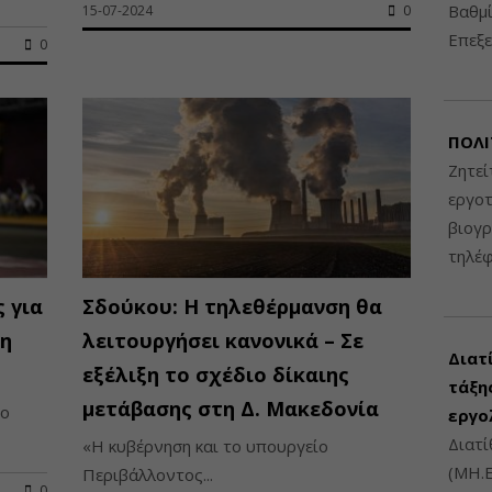
Βαθμί
15-07-2024
0
Επεξε
0
ΠΟΛΙ
Ζητεί
εργοτ
βιογ
τηλέ
 για
Σδούκου: Η τηλεθέρμανση θα
τη
λειτουργήσει κανονικά – Σε
Διατ
εξέλιξη το σχέδιο δίκαιης
τάξης
μετάβασης στη Δ. Μακεδονία
το
εργο
Διατί
«Η κυβέρνηση και το υπουργείο
(ΜΗ.Ε
Περιβάλλοντος...
0