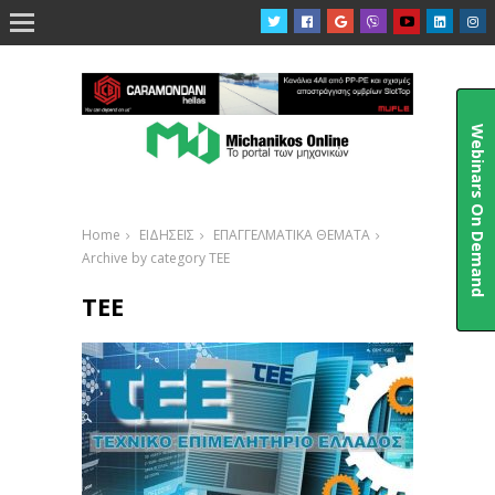

Webinars On Demand
Home
ΕΙΔΗΣΕΙΣ
ΕΠΑΓΓΕΛΜΑΤΙΚΑ ΘΕΜΑΤΑ
Archive by category ΤΕΕ
ΤΕΕ