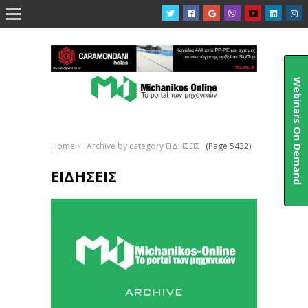

Webinars On Demand
Home
Archive by category ΕΙΔΗΣΕΙΣ
(Page 5432)
ΕΙΔΗΣΕΙΣ