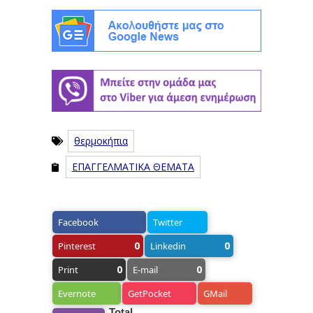
θερμοκήπια
ΕΠΑΓΓΕΛΜΑΤΙΚΑ ΘΕΜΑΤΑ
Facebook
Twitter
0
0
Pinterest
Linkedin
0
0
Print
E-mail
Evernote
GetPocket
GMail
Total