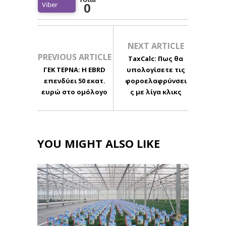
Viber
0
NEXT ARTICLE
PREVIOUS ARTICLE
TaxCalc: Πως θα
ΓΕΚ ΤΕΡΝΑ: Η EBRD
υπολογίσετε τις
επενδύει 50 εκατ.
φοροελαφρύνσει
ευρώ στο ομόλογο
ς με λίγα κλικς
YOU MIGHT ALSO LIKE