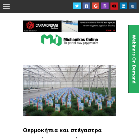

Webinars On Demand
Θερμοκήπια και στέγαστρα