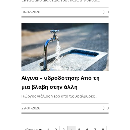
04-02-2026
0
Αίγινα – υδροδότηση: Από τη
μια βλάβη στην άλλη
Γιώργος Λιάλιος Νερό από τις υφάλμυρες...
29-01-2026
0
‹ Previous
1
2
3
4
5
6
7
8