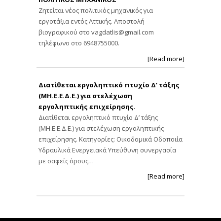
Ζητείται νέος πολιτικός μηχανικός για
εργοτάξια εντός Αττικής. Αποστολή
βιογραφικού στο
vagdatlis@gmail.com
τηλέφωνο στο 6948755000.
[Read more]
Διατίθεται εργοληπτικό πτυχίο Δ’ τάξης
(ΜΗ.Ε.Ε.Δ.Ε.) για στελέχωση
εργοληπτικής επιχείρησης.
Διατίθεται εργοληπτικό πτυχίο Δ’ τάξης
(ΜΗ.Ε.Ε.Δ.Ε.) για στελέχωση εργοληπτικής
επιχείρησης. Κατηγορίες: Οικοδομικά Οδοποιία
Υδραυλικά Ενεργειακά Υπεύθυνη συνεργασία
με σαφείς όρους…
[Read more]