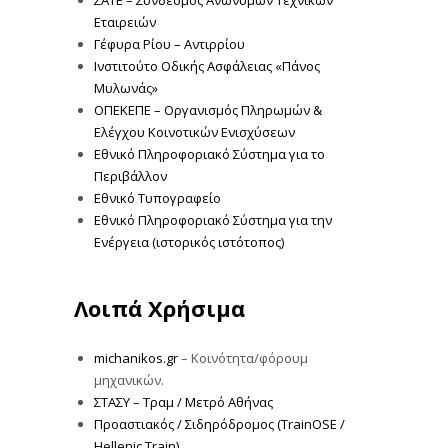
Εταιρειών
Γέφυρα Ρίου – Αντιρρίου
Ινστιτούτο Οδικής Ασφάλειας «Πάνος
Μυλωνάς»
ΟΠΕΚΕΠΕ – Οργανισμός Πληρωμών &
Ελέγχου Κοινοτικών Ενισχύσεων
Εθνικό Πληροφοριακό Σύστημα για το
Περιβάλλον
Εθνικό Τυπογραφείο
Εθνικό Πληροφοριακό Σύστημα για την
Ενέργεια (ιστορικός ιστότοπος)
Λοιπά Χρήσιμα
michanikos.gr
– Κοινότητα/φόρουμ
μηχανικών.
ΣΤΑΣΥ – Τραμ / Μετρό Αθήνας
Προαστιακός / Σιδηρόδρομος (TrainOSE /
Hellenic Train)