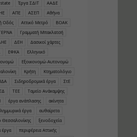
estate
Έργα ΣΔΙΤ
ΑΑΔΕ
υλοποίηση
φωτοβολταϊκών
ΗΕ
ΑΠΕ
ΑΣΕΠ
Αθήνα
συστημάτων για
αυτοπαραγωγή (Net-
κή Οδός
Αττικό Μετρό
ΒΟΑΚ
Billing)
ΤΕΡΝΑ
Γραμματή Μπακλατσή
Εισηγητής:
Νικόλαος Παπαναστασίου
ΔΗΕ
ΔΕΗ
Δασικοί χάρτες
Τιμή από: €230.00
Διάρκεια: 16 ώρες
Α
ΕΦΚΑ
Ελληνικό
κονομώ
Εξοικονομώ-Αυτονομώ
Αρχιτεκτονικός
αλονίκη
Κρήτη
Κτηματολόγιο
Σχεδιασμός με το
ΙΔΑ
Σιδηροδρομικά έργα
ΣτΕ
Rhinoceros
ΕΔ
ΤΕΕ
Ταμείο Ανάκαμψης
Εισηγητής:
Κυριάκος Γολέμης
Ν
έργα ανάπλασης
ακίνητα
Τιμή από: €275.00
πλημμυρικά έργα
αυθαίρετα
Διάρκεια: 18 ώρες
ό Θεσσαλονίκης
ξενοδοχεία
ά έργα
περιφέρεια Αττικής
Σχεδιασμός και