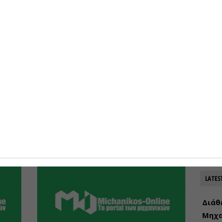
07-08-
Προκη
αντι
στα
Ταμείο Ανάκαμψης: Τι βγαίνει
07-08-
ου
από την ενεργειακή λίστα
-Σήμερα οι ανακοινώσεις
Στο 
σιδηρ
ές
Σήμερα αναμένεται να δοθεί στη
του Μ
δημοσιότητα...
07-08-
0
30-03-2021
0
LATES
Διάθ
Μηχα