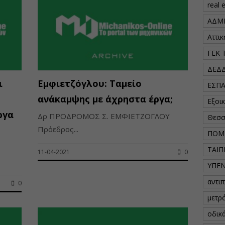
real 
ΑΔΜ
Αττι
ΓΕΚ 
ΔΕΔ
ι
Εμφιετζόγλου: Ταμείο
ΕΣΠ
ανάκαμψης με άχρηστα έργα;
Εξοι
ργα
Δρ ΠΡΟΔΡΟΜΟΣ Σ. ΕΜΦΙΕΤΖΟΓΛΟΥ
Θεσσ
Πρόεδρος...
ΠΟΜ
ΤΑΙΠ
11-04-2021
0
ΥΠΕ
αντι
0
μετρ
οδικ