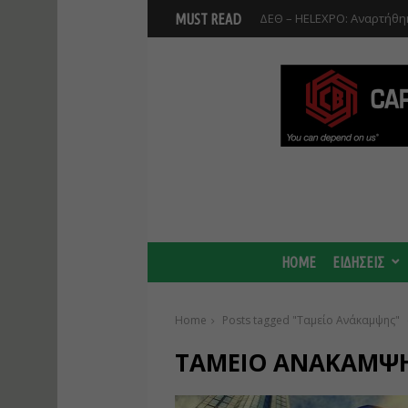
ΔΕΘ – HELEXPO: Αναρτήθηκ
MUST READ
HOME
ΕΙΔΗΣΕΙΣ
Home
Posts tagged "Ταμείο Ανάκαμψης"
ΤΑΜΕΊΟ ΑΝΆΚΑΜΨ