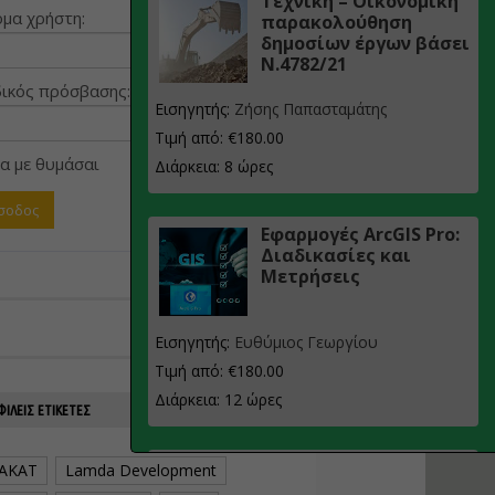
Τεχνική – Οικονομική
μα χρήστη:
παρακολούθηση
δημοσίων έργων βάσει
Ν.4782/21
ικός πρόσβασης:
Εισηγητής:
Ζήσης Παπασταμάτης
Τιμή από: €180.00
α με θυμάσαι
Διάρκεια: 8 ώρες
Εφαρμογές ArcGIS Pro:
Διαδικασίες και
Μετρήσεις
Εισηγητής:
Ευθύμιος Γεωργίου
Τιμή από: €180.00
Διάρκεια: 12 ώρες
ΙΛΕΊΣ ΕΤΙΚΈΤΕΣ
Σχεδιασμός, μελέτη
AKAT
Lamda Development
και τεχνική