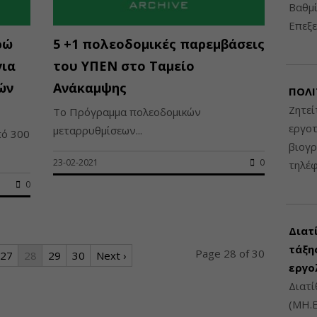
Βαθμί
Επεξε
ρώ
5 +1 πολεοδομικές παρεμβάσεις
για
του ΥΠΕΝ στο Ταμείο
ών
Ανάκαμψης
ΠΟΛΙ
Ζητεί
Το Πρόγραμμα πολεοδομικών
εργοτ
μεταρρυθμίσεων...
πό 300
βιογ
23-02-2021
0
τηλέ
0
Διατ
τάξης
Page 28 of 30
27
28
29
30
Next ›
εργο
Διατί
(ΜΗ.Ε