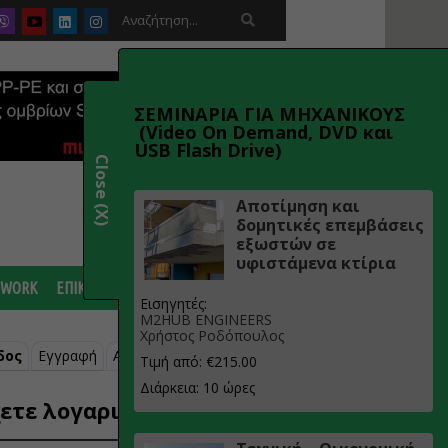

ΣΕΜΙΝΑΡΙΑ ΓΙΑ ΜΗΧΑΝΙΚΟΥΣ
(Video On Demand, DVD και
USB Flash Drive)
Close (X)
Αποτίμηση και
δομητικές επεμβάσεις
εξωστών σε
υφιστάμενα κτίρια
 WORK
ΕΠΙΚΟΙΝΩΝΙΑ
Εισηγητές:
M2HUB ENGINEERS
Χρήστος Ροδόπουλος
δος
Εγγραφή
Ανάκτηση κωδικού
Τιμή από: €215.00
Διάρκεια: 10 ώρες
ετε λογαριασμό;