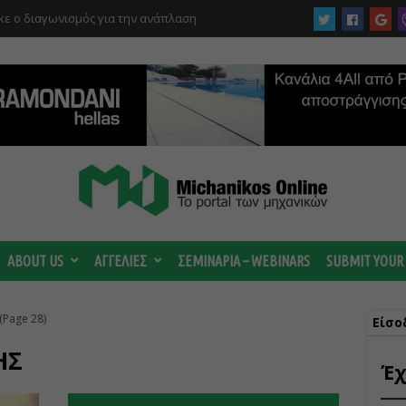
ε ο διαγωνισμός για την ανάπλαση
ABOUT US
ΑΓΓΕΛΙΕΣ
ΣΕΜΙΝΑΡΙΑ – WEBINARS
SUBMIT YOUR
(Page 28)
Είσο
ΗΣ
Έχ