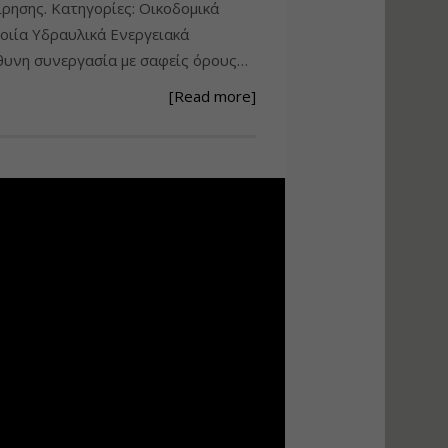
ίρησης. Κατηγορίες: Οικοδομικά
Ανάθεση – Εκτέλεση –
ιία Υδραυλικά Ενεργειακά
Επίβλεψη Δημοσίων
υνη συνεργασία με σαφείς όρους…
Έργων με τον
Ν.4782/2021
[Read more]
Εισηγητής:
Ζήσης Παπασταμάτης
Τιμή από: €220.00
Διάρκεια: 18 ώρες
Σχεδιασμός, μελέτη
και τεχνική
υλοποίηση
φωτοβολταϊκών
συστημάτων για
αυτοπαραγωγή (Net-
metering)
Εισηγητής:
Νικόλαος Παπαναστασίου
Τιμή από: €215.00
Διάρκεια: 16 ώρες