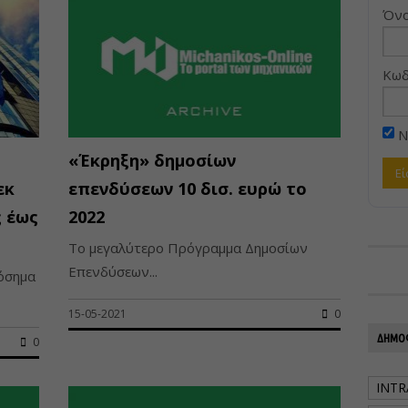
Όνο
Κωδ
Ν
«Έκρηξη» δημοσίων
εκ
επενδύσεων 10 δισ. ευρώ το
ς έως
2022
Το μεγαλύτερο Πρόγραμμα Δημοσίων
Επενδύσεων...
ρόσημα
15-05-2021
0
ΔΗΜΟΦ
0
INTR