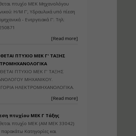
Ηλεκτρονική
ίθεται πτυχίο ΜΕΚ Μηχανολόγου
Ταυτότητα Κτιρίου/
ικού: Η/Μ Γ', Υδραυλικά υπό πίεση
Αυτοτελούς
Διηρημένης
ιομηχανικά - Ενεργειακά Γ'. Τηλ:
ιδιοκτησίας – Θεωρία
250871
και Πράξη (2024)
Εισηγήτρια:
Αναστασία Μητρακάκη
[Read more]
Τιμή από: €140.00
Διάρκεια: 6 ώρες
ΙΘΕΤΑΙ ΠΤΥΧΙΟ ΜΕΚ Γ' ΤΑΞΗΣ
ΚΤΡΟΜΗΧΑΝΟΛΟΓΙΚΑ
ΙΘΕΤΑΙ ΠΤΥΧΙΟ ΜΕΚ Γ' ΤΑΞΗΣ
Εφαρμογή
Πολεοδομικού
ΝΟΛΟΓΟΥ ΜΗΧΑΝΙΚΟΥ.
Σχεδιασμού Εντός
ΓΟΡΙΑ ΗΛΕΚΤΡΟΜΗΧΑΝΟΛΟΓΙΚΑ.
Ορίων Πόλεων και
Οικισμών και Εκτός
[Read more]
Σχεδίου Δόμησης
Εισηγήτρια:
Γραμματή Μπακλατσή
εση πτυχίου ΜΕΚ Γ Τάξης
Τιμή από: €145.00
θεται πτυχίο ΜΕΚ (ΑΜ ΜΕΚ 33042)
Διάρκεια: 8 ώρες
ς παρακάτω Κατηγορίες και