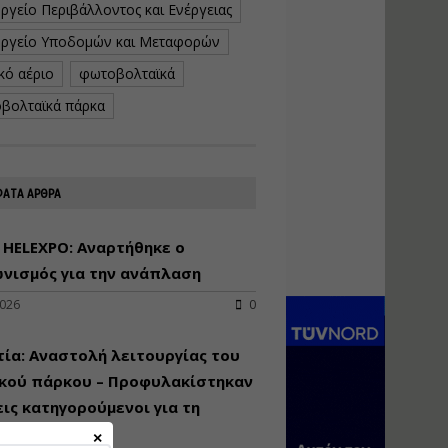
ργείο Περιβάλλοντος και Ενέργειας
κατασκευή
κoλυμβητικής
ργείο Υποδομών και Μεταφορών
υδατοδεξαμενής
κό αέριο
φωτοβολταϊκά
Εισηγητής:
Χρήστος Ροδόπουλος
βολταϊκά πάρκα
Τιμή από: €230.00
Διάρκεια: 14 ώρες
ΑΤΑ ΑΡΘΡΑ
Διαδικασία
αδειοδότησης και
έκδοσης
 HELEXPO: Αναρτήθηκε ο
πιστοποιητικού
νισμός για την ανάπλαση
κατάταξης
τουριστικών μονάδων
2026
0
Εισηγητές:
Γραμματή Μπακλατσή
ία: Αναστολή λειτουργίας του
Νικόλαος Σαρούκος
ικού πάρκου – Προφυλακίστηκαν
Τιμή από: €145.00
εις κατηγορούμενοι για τη
Διάρκεια: 8 ώρες
λη πυρκαγιά