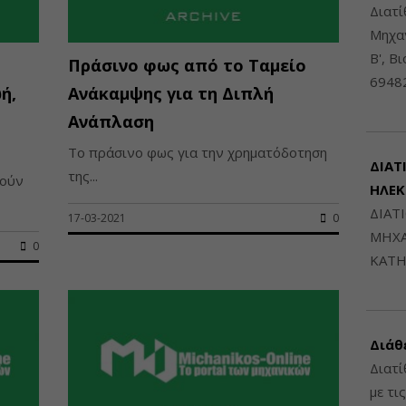
Διατ
Μηχαν
Β', Β
Πράσινο φως από το Ταμείο
6948
ή,
Ανάκαμψης για τη Διπλή
Ανάπλαση
Το πράσινο φως για την χρηματόδοτηση
ΔΙΑΤ
της...
ρούν
ΗΛΕ
ΔΙΑΤ
17-03-2021
0
ΜΗΧΑ
0
ΚΑΤΗ
Διάθ
Διατί
με τι