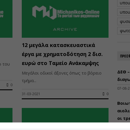
υπου
υπου
φυσι
φωτο
12 μεγάλα κατασκευαστικά
έργα με χρηματοδότηση 2 δισ.
ΠΡΟΣΦ
ευρώ στο Ταμείο Ανάκαμψης
ο του
ΔΕΘ –
Μεγάλοι οδικοί άξονες όπως το βόρειο
διαγω
τμήμα...
0
07-08-
31-03-2021
0
Βοιωτ
αιολ
οι τρ
μεγά