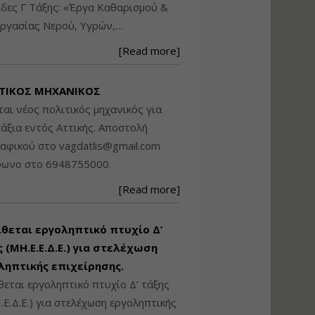
δες Γ Τάξης: «Έργα Καθαρισμού &
Βασικά στοιχεία
ργασίας Νερού, Υγρών,…
τεχνολογίας
φωτισμού LED και
[Read more]
ανάλυση Συστημάτων
Διαχείρισης
Φωτισμού
ΤΙΚΟΣ ΜΗΧΑΝΙΚΟΣ
Εισηγητής:
Στέφανος Τουλόγλου
ται νέος πολιτικός μηχανικός για
Τιμή από: €190.00
άξια εντός Αττικής. Αποστολή
Διάρκεια: 12 ώρες
ραφικού στο
vagdatlis@gmail.com
φωνο στο 6948755000.
Εκπόνηση Τοπικών και
[Read more]
Ειδικών Πολεοδομικών
Σχεδίων (ΤΠΣ και ΕΠΣ)
ίθεται εργοληπτικό πτυχίο Δ’
 (ΜΗ.Ε.Ε.Δ.Ε.) για στελέχωση
Εισηγητής:
Λάμπρος Κίσσας
ληπτικής επιχείρησης.
Τιμή από: €130.00
θεται εργοληπτικό πτυχίο Δ’ τάξης
Διάρκεια: 6 ώρες
.Ε.Δ.Ε.) για στελέχωση εργοληπτικής