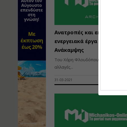
Ανατροπές και εκπλήξεις 
ενεργειακά έργα του Ταμεί
Ανάκαμψης
Του Χάρη Φλουδόπουλου Σημαντικ
αλλαγές...
31-03-2021