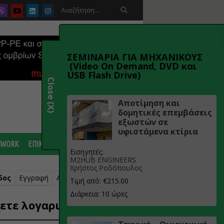

ΣΕΜΙΝΑΡΙΑ ΓΙΑ ΜΗΧΑΝΙΚΟΥΣ
(Video On Demand, DVD και
USB Flash Drive)
Close (X)
Αποτίμηση και
δομητικές επεμβάσεις
εξωστών σε
υφιστάμενα κτίρια
 WORK
ΕΠΙΚΟΙΝΩΝΙΑ
Εισηγητές:
M2HUB ENGINEERS
Χρήστος Ροδόπουλος
δος
Εγγραφή
Ανάκτηση κωδικού
Τιμή από: €215.00
Διάρκεια: 10 ώρες
ετε λογαριασμό;