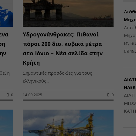
Διάθ
Μηχα
Διατ
ενα
Υδρογονάνθρακες: Πιθανοί
Μηχαν
ση
πόροι 200 δισ. κυβικά μέτρα
Β', Β
6948
ην
στο Ιόνιο – Νέα σελίδα στην
Κρήτη
θεί η
Σημαντικές προσδοκίες για τους
ΔΙΑΤ
ελληνικούς...
ΗΛΕ
ΔΙΑΤ
0
14-09-2025
0
ΜΗΧΑ
ΚΑΤΗ