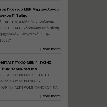
Ηλεκτρονική
Ταυτότητα Κτιρίου/
εση Πτυχίου ΜΕΚ Μηχανολόγου
Αυτοτελούς
Διηρημένης
νικού Γ' Τάξης
ιδιοκτησίας – Θεωρία
ίθεται πτυχίο ΜΕΚ Μηχανολόγου
και Πράξη (2024)
ικού: Η/Μ Γ', Υδραυλικά υπό πίεση
Εισηγήτρια:
Αναστασία Μητρακάκη
ιομηχανικά - Ενεργειακά Γ'. Τηλ:
Τιμή από: €140.00
250871
Διάρκεια: 6 ώρες
[Read more]
Εφαρμογή
Πολεοδομικού
ΙΘΕΤΑΙ ΠΤΥΧΙΟ ΜΕΚ Γ' ΤΑΞΗΣ
Σχεδιασμού Εντός
ΚΤΡΟΜΗΧΑΝΟΛΟΓΙΚΑ
Ορίων Πόλεων και
Οικισμών και Εκτός
ΙΘΕΤΑΙ ΠΤΥΧΙΟ ΜΕΚ Γ' ΤΑΞΗΣ
Σχεδίου Δόμησης
ΝΟΛΟΓΟΥ ΜΗΧΑΝΙΚΟΥ.
Εισηγήτρια:
Γραμματή Μπακλατσή
ΓΟΡΙΑ ΗΛΕΚΤΡΟΜΗΧΑΝΟΛΟΓΙΚΑ.
Τιμή από: €145.00
[Read more]
Διάρκεια: 8 ώρες