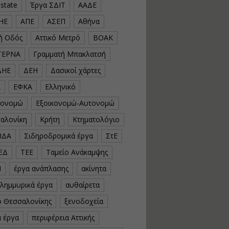
estate
Έργα ΣΔΙΤ
ΑΑΔΕ
υλοποίηση
φωτοβολταϊκών
ΗΕ
ΑΠΕ
ΑΣΕΠ
Αθήνα
συστημάτων για
αυτοπαραγωγή (Net-
κή Οδός
Αττικό Μετρό
ΒΟΑΚ
Billing)
ΤΕΡΝΑ
Γραμματή Μπακλατσή
Εισηγητής:
Νικόλαος Παπαναστασίου
ΔΗΕ
ΔΕΗ
Δασικοί χάρτες
Τιμή από: €230.00
Διάρκεια: 16 ώρες
Α
ΕΦΚΑ
Ελληνικό
κονομώ
Εξοικονομώ-Αυτονομώ
Αρχιτεκτονικός
αλονίκη
Κρήτη
Κτηματολόγιο
Σχεδιασμός με το
ΙΔΑ
Σιδηροδρομικά έργα
ΣτΕ
Rhinoceros
ΕΔ
ΤΕΕ
Ταμείο Ανάκαμψης
Εισηγητής:
Κυριάκος Γολέμης
Ν
έργα ανάπλασης
ακίνητα
Τιμή από: €275.00
πλημμυρικά έργα
αυθαίρετα
Διάρκεια: 18 ώρες
ό Θεσσαλονίκης
ξενοδοχεία
ά έργα
περιφέρεια Αττικής
Σχεδιασμός και