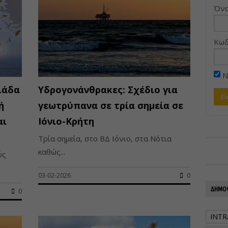
Όνο
Κωδ
Ν
λάδα
Υδρογονάνθρακες: Σχέδιο για
ή
γεωτρύπανα σε τρία σημεία σε
αι
Ιόνιο-Κρήτη
Τρία σημεία, στο ΒΔ Ιόνιο, στα Νότια
καθώς...
ύς
03-02-2026
0
ΔΗΜΟΦ
0
INTR