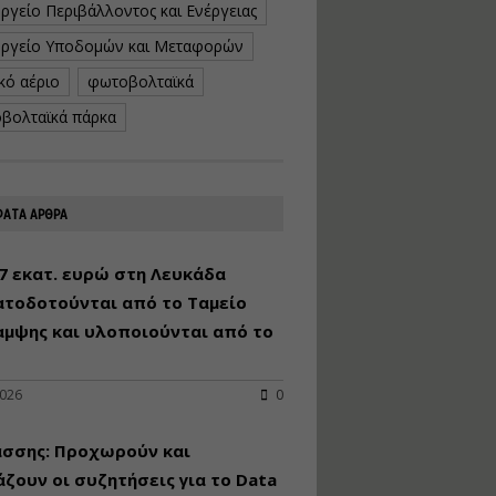
ργείο Περιβάλλοντος και Ενέργειας
κατασκευή
κoλυμβητικής
ργείο Υποδομών και Μεταφορών
υδατοδεξαμενής
κό αέριο
φωτοβολταϊκά
Εισηγητής:
Χρήστος Ροδόπουλος
βολταϊκά πάρκα
Τιμή από: €230.00
Διάρκεια: 14 ώρες
ΑΤΑ ΑΡΘΡΑ
Διαδικασία
αδειοδότησης και
έκδοσης
7 εκατ. ευρώ στη Λευκάδα
πιστοποιητικού
ατοδοτούνται από το Ταμείο
κατάταξης
τουριστικών μονάδων
αμψης και υλοποιούνται από το
Εισηγητές:
Γραμματή Μπακλατσή
Νικόλαος Σαρούκος
2026
0
Τιμή από: €145.00
άσσης: Προχωρούν και
Διάρκεια: 8 ώρες
ζουν οι συζητήσεις για το Data