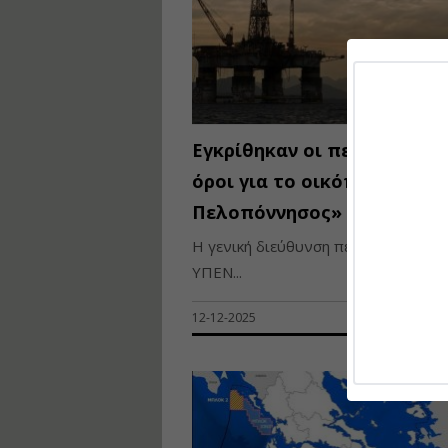
Εγκρίθηκαν οι περιβαλλοντ
όροι για το οικόπεδο «Νότ
Πελοπόννησος» της Chevr
Η γενική διεύθυνση περιβάλλοντος
ΥΠΕΝ...
12-12-2025