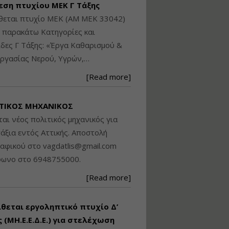
εση πτυχίου ΜΕΚ Γ Τάξης
Βασικά στοιχεία
θεται πτυχίο ΜΕΚ (ΑΜ ΜΕΚ 33042)
τεχνολογίας
φωτισμού LED και
ς παρακάτω Κατηγορίες και
ανάλυση Συστημάτων
δες Γ Τάξης: «Έργα Καθαρισμού &
Διαχείρισης
ργασίας Νερού, Υγρών,…
Φωτισμού
Εισηγητής:
Στέφανος Τουλόγλου
[Read more]
Τιμή από: €190.00
Διάρκεια: 12 ώρες
ΤΙΚΟΣ ΜΗΧΑΝΙΚΟΣ
ται νέος πολιτικός μηχανικός για
Εκπόνηση Τοπικών και
άξια εντός Αττικής. Αποστολή
Ειδικών Πολεοδομικών
ραφικού στο
vagdatlis@gmail.com
Σχεδίων (ΤΠΣ και ΕΠΣ)
φωνο στο 6948755000.
[Read more]
Εισηγητής:
Λάμπρος Κίσσας
Τιμή από: €130.00
ίθεται εργοληπτικό πτυχίο Δ’
Διάρκεια: 6 ώρες
 (ΜΗ.Ε.Ε.Δ.Ε.) για στελέχωση