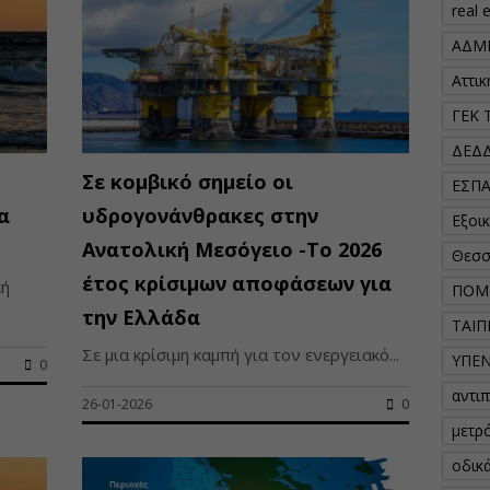
real 
ΑΔΜ
Αττι
ΓΕΚ 
ΔΕΔ
Σε κομβικό σημείο οι
ΕΣΠ
α
υδρογονάνθρακες στην
Εξοι
Ανατολική Μεσόγειο -Το 2026
Θεσσ
έτος κρίσιμων αποφάσεων για
κή
ΠΟΜ
την Ελλάδα
ΤΑΙΠ
Σε μια κρίσιμη καμπή για τον ενεργειακό...
ΥΠΕ
0
αντι
26-01-2026
0
μετρ
οδικ