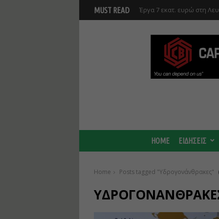
Έργα 7 εκατ. ευρώ στη Λε
MUST READ
Ανάκαμψης και υλοποιούντ
HOME
ΕΙΔΗΣΕΙΣ
Home
Posts tagged "Υδρογονάνθρακες"
ΥΔΡΟΓΟΝΆΝΘΡΑΚΕ