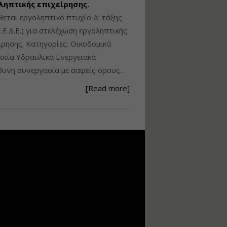
ληπτικής επιχείρησης.
Ανάθεση – Εκτέλεση –
θεται εργοληπτικό πτυχίο Δ’ τάξης
Επίβλεψη Δημοσίων
.Ε.Δ.Ε.) για στελέχωση εργοληπτικής
Έργων με τον
ίρησης. Κατηγορίες: Οικοδομικά
Ν.4782/2021
ιία Υδραυλικά Ενεργειακά
Εισηγητής:
Ζήσης Παπασταμάτης
υνη συνεργασία με σαφείς όρους…
Τιμή από: €220.00
[Read more]
Διάρκεια: 18 ώρες
Σχεδιασμός, μελέτη
και τεχνική
υλοποίηση
φωτοβολταϊκών
συστημάτων για
αυτοπαραγωγή (Net-
metering)
Εισηγητής:
Νικόλαος Παπαναστασίου
Τιμή από: €215.00
Διάρκεια: 16 ώρες