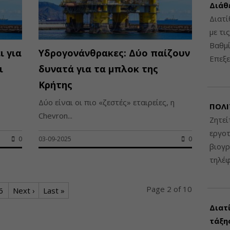
Διάθ
Διατί
με τι
Βαθμί
ι για
Υδρογονάνθρακες: Δύο παίζουν
Επεξε
ι
δυνατά για τα μπλοκ της
Κρήτης
Δύο είναι οι πιο «ζεστές» εταιρείες, η
ΠΟΛΙ
Chevron...
Ζητεί
εργοτ
0
03-09-2025
0
βιογ
τηλέ
Page 2 of 10
6
Next ›
Last »
Διατ
τάξης