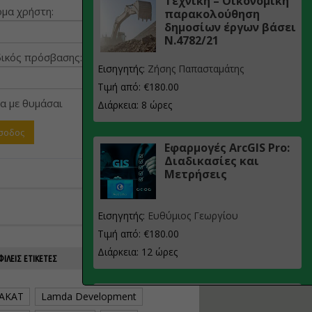
Τεχνική – Οικονομική
μα χρήστη:
παρακολούθηση
δημοσίων έργων βάσει
Ν.4782/21
ικός πρόσβασης:
Εισηγητής:
Ζήσης Παπασταμάτης
Τιμή από: €180.00
α με θυμάσαι
Διάρκεια: 8 ώρες
Εφαρμογές ArcGIS Pro:
Διαδικασίες και
Μετρήσεις
Εισηγητής:
Ευθύμιος Γεωργίου
Τιμή από: €180.00
Διάρκεια: 12 ώρες
ΙΛΕΊΣ ΕΤΙΚΈΤΕΣ
Σχεδιασμός, μελέτη
AKAT
Lamda Development
και τεχνική