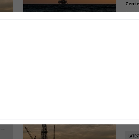
Cente
06-08-
Ανακα
ποσο
που 
ικοί
Στεφάτος για
06-08-
ια
υδρογονάνθρακες: Στο
on
ελληνικό κράτος το 40% των
ΟΛΘ:
καθαρών κερδών
 του
εξοπλ
Ο διευθύνων σύμβουλος της Ελληνικής...
παρα
της 
0
10-11-2025
0
06-08-
LATES