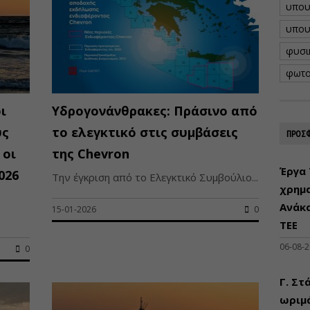
υπου
υπου
φυσι
φωτο
ι
Υδρογονάνθρακες: Πράσινο από
υς
το ελεγκτικό στις συμβάσεις
ΠΡΟΣΦ
 οι
της Chevron
Έργα 
026
Την έγκριση από το Ελεγκτικό Συμβούλιο...
χρημ
Ανάκ
15-01-2026
0
ΤΕΕ
06-08-
0
Γ. Στ
ωριμά