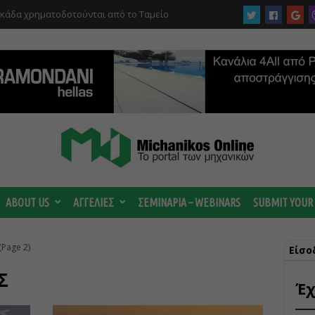
υκάδα χρηματοδοτούνται από το Ταμείο
αι από το ΤΕΕ
ABOUT US
ΑΓΓΕΛΙΕΣ
ΣΕΜΙΝΑΡΙΑ – WEBINARS
SUBMIT YOUR
(Page 2)
Είσο
Σ
Έχ