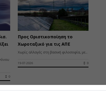
ισ.
Προς Οριστικοποίηση το
ίξει
Χωροταξικό για τις ΑΠΕ
Χωρίς αλλαγές στη βασική φιλοσοφία, με...
γόνου
19-07-2026
0
0