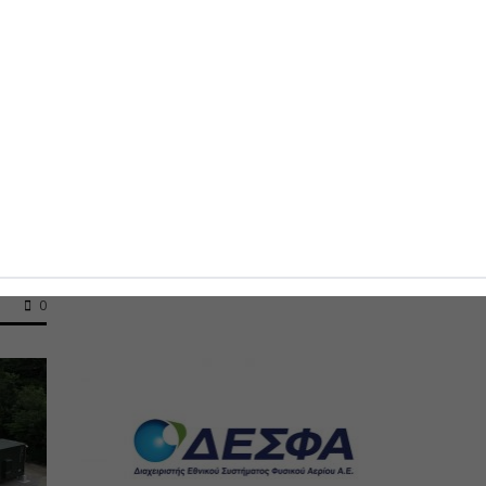
Η Ενεργειακή Μετάβαση Φτάνει
Επιτέλους στα Νοικοκυριά
Η τελευταία διετία έχει χαρακτηριστεί...
ου
16-07-2026
0
0