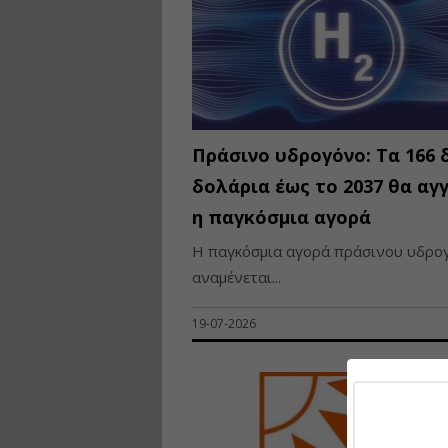
Πράσινο υδρογόνο: Τα 166 δ
δολάρια έως το 2037 θα αγγ
η παγκόσμια αγορά
Η παγκόσμια αγορά πράσινου υδρο
αναμένεται...
19-07-2026