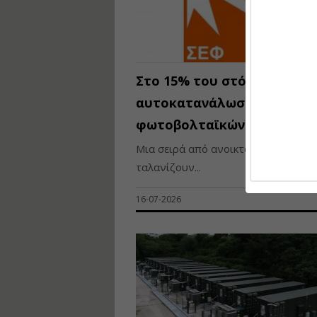
Στο 15% του στόχου η
αυτοκατανάλωση
φωτοβολταϊκών
Μια σειρά από ανοικτά ζητήματα π
ταλανίζουν...
16-07-2026