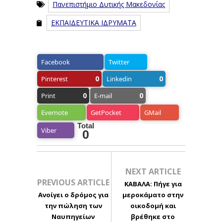
Πανεπιστήμιο Δυτικής Μακεδονίας
ΕΚΠΑΙΔΕΥΤΙΚΑ ΙΔΡΥΜΑΤΑ
Facebook
Twitter
0
0
Pinterest
Linkedin
0
0
Print
E-mail
Evernote
GetPocket
GMail
Total
Viber
0
NEXT ARTICLE
PREVIOUS ARTICLE
ΚΑΒΑΛΑ: Πήγε για
Ανοίγει ο δρόμος για
μεροκάματο στην
την πώληση των
οικοδομή και
Ναυπηγείων
βρέθηκε στο