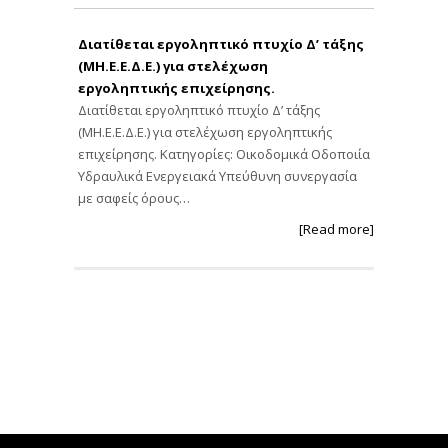
Διατίθεται εργοληπτικό πτυχίο Δ’ τάξης
(ΜΗ.Ε.Ε.Δ.Ε.) για στελέχωση
εργοληπτικής επιχείρησης.
Διατίθεται εργοληπτικό πτυχίο Δ’ τάξης
(ΜΗ.Ε.Ε.Δ.Ε.) για στελέχωση εργοληπτικής
επιχείρησης. Κατηγορίες: Οικοδομικά Οδοποιία
Υδραυλικά Ενεργειακά Υπεύθυνη συνεργασία
με σαφείς όρους…
[Read more]