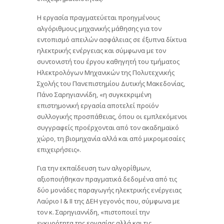
Η εργασία πραγματεύεται προηγμένους
αλγόριθμους μηχανικής μάθησης για τον
εντοπισμό απειλών ασφάλειας σε έξυπνα δίκτυα
ηλεκτρικής ενέργειας και σύμφωνα με τον
συντονιστή του έργου καθηγητή του τμήματος
Ηλεκτρολόγων Μηχανικών της Πολυτεχνικής
Σχολής του Πανεπιστημίου Δυτικής Μακεδονίας,
Πάνο Σαρηγιαννίδη, «η συγκεκριμένη
επιστημονική εργασία αποτελεί προϊόν
συλλογικής προσπάθειας, όπου οι εμπλεκόμενοι
συγγραφείς προέρχονται από τον ακαδημαϊκό
χώρο, τη βιομηχανία αλλά και από μικρομεσαίες
επιχειρήσεις».
Για την εκπαίδευση των αλγορίθμων,
αξιοποιήθηκαν πραγματικά δεδομένα από τις
δύο μονάδες παραγωγής ηλεκτρικής ενέργειας
Λαύριο I & II της ΔΕΗ γεγονός που, σύμφωνα με
τον κ. Σαρηγιαννίδη, «πιστοποιεί την
εγκυρότητα της εργασίας αλλά και τις