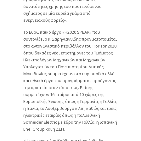
δυνατότητες χρήσης του προτεινόμενου
σχήματος σε μία ευρεία γκάμα από
ενεργειακούς φορείς».
Το Ευρωπαϊκό έργο «H2020 SPEAR» που
συντονίζει ο κ. Σαρηγιαννίδης πραγματοποιείται
στο ανταγωνιστικό περιβάλλον του Horizon2020,
όπου δεκάδες νέοι επιστήμονες του Τμήματος
Ηλεκτρολόγων Μηχανικών και Μηχανικών
Υπολογιστών του Πανεπιστημίου Δυτικής
Μακεδονίας συμμετέχουν στα ευρωπαϊκά αλλά
και εθνικά έργα του προγράμματος προάγοντας
την αριστεία στον τόπο τους. Επίσης
συμμετέχουν 16 εταίροι από 10 χώρες της
Ευρωπαϊκής Ένωσης, όπως η Γερμανία, η Γαλλία,
η Ιταλία, το Λουξεμβούργο κ.λπ., καθώς και τρεις
ηλεκτρικές εταιρίες όπως η πολυεθνική
Schneider Electric με έδρα την Γαλλία, η ισπανική
Enel Group και η ΔΕΗ.
«Η συγκεκριμένη βράβευση είναι ένδειξη