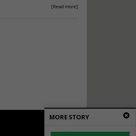
[Read more]
Ανάθεση – Εκτέλεση –
Επίβλεψη Δημοσίων
Έργων με τον
Ν.4782/2021
Εισηγητής:
Ζήσης Παπασταμάτης
Τιμή από: €220.00
Διάρκεια: 18 ώρες
Σχεδιασμός, μελέτη
και τεχνική
υλοποίηση
φωτοβολταϊκών
συστημάτων για
αυτοπαραγωγή (Net-
metering)
Εισηγητής:
Νικόλαος Παπαναστασίου
MORE STORY
Τιμή από: €215.00
Διάρκεια: 16 ώρες