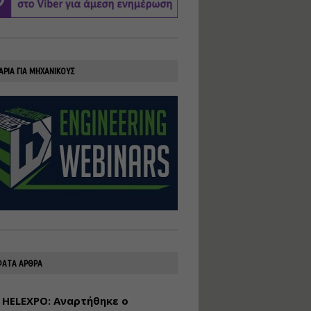
υλοποίηση
φωτοβολταϊκών
συστημάτων για
αυτοπαραγωγή (Net-
Billing)
ΑΡΙΑ ΓΙΑ ΜΗΧΑΝΙΚΟΥΣ
Εισηγητής:
Νικόλαος Παπαναστασίου
Τιμή από: €230.00
Διάρκεια: 16 ώρες
Αρχιτεκτονικός
Σχεδιασμός με το
Rhinoceros
Εισηγητής:
Κυριάκος Γολέμης
Τιμή από: €275.00
Διάρκεια: 18 ώρες
ΑΤΑ ΑΡΘΡΑ
 HELEXPO: Αναρτήθηκε ο
Σχεδιασμός και