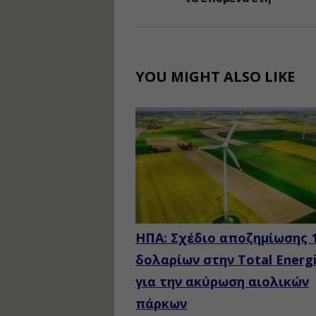
YOU MIGHT ALSO LIKE
ΗΠΑ: Σχέδιο αποζημίωσης 1
δολαρίων στην Total Energ
για την ακύρωση αιολικών
πάρκων