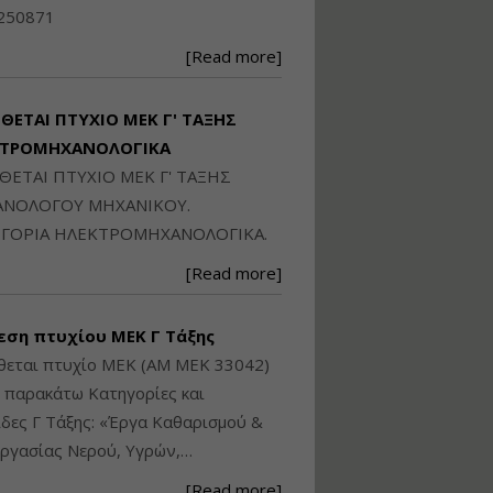
Ηλεκτρονική
250871
Ταυτότητα Κτιρίου/
Αυτοτελούς
[Read more]
Διηρημένης
ιδιοκτησίας – Θεωρία
και Πράξη (2024)
ΙΘΕΤΑΙ ΠΤΥΧΙΟ ΜΕΚ Γ' ΤΑΞΗΣ
Εισηγήτρια:
Αναστασία Μητρακάκη
ΚΤΡΟΜΗΧΑΝΟΛΟΓΙΚΑ
Τιμή από: €140.00
ΙΘΕΤΑΙ ΠΤΥΧΙΟ ΜΕΚ Γ' ΤΑΞΗΣ
Διάρκεια: 6 ώρες
ΝΟΛΟΓΟΥ ΜΗΧΑΝΙΚΟΥ.
ΓΟΡΙΑ ΗΛΕΚΤΡΟΜΗΧΑΝΟΛΟΓΙΚΑ.
Εφαρμογή
[Read more]
Πολεοδομικού
Σχεδιασμού Εντός
Ορίων Πόλεων και
εση πτυχίου ΜΕΚ Γ Τάξης
Οικισμών και Εκτός
Σχεδίου Δόμησης
θεται πτυχίο ΜΕΚ (ΑΜ ΜΕΚ 33042)
ς παρακάτω Κατηγορίες και
Εισηγήτρια:
Γραμματή Μπακλατσή
δες Γ Τάξης: «Έργα Καθαρισμού &
Τιμή από: €145.00
ργασίας Νερού, Υγρών,…
Διάρκεια: 8 ώρες
[Read more]