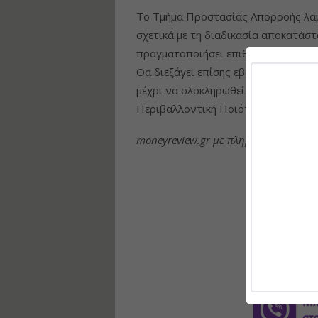
Το Τμήμα Προστασίας Απορροής λαμ
σχετικά με τη διαδικασία αποκατάσ
πραγματοποιήσει επιθεώρηση προτού
Θα διεξάγει επίσης εβδομαδιαίες έ
μέχρι να ολοκληρωθεί όλη η αποκατά
Περιβαλλοντική Ποιότητα αξιολογεί
moneyreview.gr με πληροφορίες από 