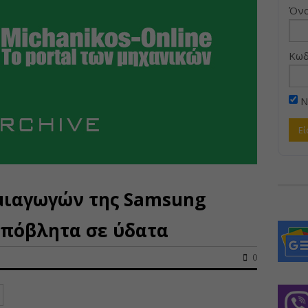
Όνο
Κωδ
Ν
μιαγωγών της Samsung
απόβλητα σε ύδατα
0