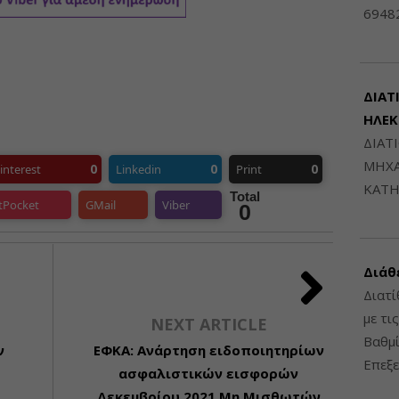
6948
ΔΙΑΤ
ΗΛΕ
ΔΙΑΤ
ΜΗΧΑ
0
0
0
interest
Linkedin
Print
ΚΑΤΗ
Total
tPocket
GMail
Viber
0
Διάθ
Διατί
με τι
NEXT ARTICLE
Βαθμί
ν
ΕΦΚΑ: Ανάρτηση ειδοποιητηρίων
Επεξε
ασφαλιστικών εισφορών
Δεκεμβρίου 2021 Μη Μισθωτών