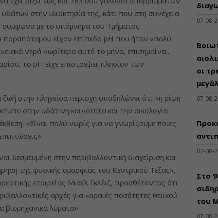
να έχει ρίξει έως και 763.000 γαλόνια απορριμμάτων
διαγω
ν υδάτων στην ιδιοκτησία της, κάτι που στη συνέχεια
07-08-
 σύμφωνα με το υπόμνημα του Τμήματος
 παραπόταμου είχαν επίπεδο pH που ήταν «πολύ
Βοιωτ
νειακά νερά νωρίτερα αυτό το μήνα, επισημαίνει,
αιολ
αρίου, το pH είχε επιστρέψει πλησίον των
οι τρ
μεγά
α ζωή στην πληγείσα περιοχή υποδηλώνει ότι «η ρίψη
07-08-
κτυπο στην υδάτινη κοινότητα και την οικολογία
έκθεση. «Είναι πολύ νωρίς για να γνωρίζουμε ποιες
Προκη
επιπτώσεις».
αντι
07-08-
ναι δεσμευμένη στην περιβαλλοντική διαχείριση και
ήρηση της φυσικής ομορφιάς του Κεντρικού Τέξας»,
Στο 
ρεατικής εταιρείας Μισέλ Γκλέιζ, προσθέτοντας ότι
σιδηρ
εριβαλλοντικές αρχές για «αραιές ποσότητες θειικού
του Μ
α βιομηχανικά λύματα».
07-08-