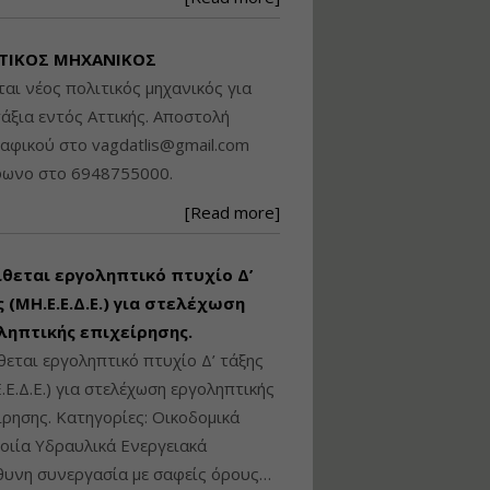
Βασικά στοιχεία
τεχνολογίας
ΤΙΚΟΣ ΜΗΧΑΝΙΚΟΣ
φωτισμού LED και
ανάλυση Συστημάτων
ται νέος πολιτικός μηχανικός για
Διαχείρισης
άξια εντός Αττικής. Αποστολή
Φωτισμού
ραφικού στο
vagdatlis@gmail.com
Εισηγητής:
Στέφανος Τουλόγλου
φωνο στο 6948755000.
Τιμή από: €190.00
[Read more]
Διάρκεια: 12 ώρες
ίθεται εργοληπτικό πτυχίο Δ’
Εκπόνηση Τοπικών και
Ειδικών Πολεοδομικών
 (ΜΗ.Ε.Ε.Δ.Ε.) για στελέχωση
Σχεδίων (ΤΠΣ και ΕΠΣ)
ληπτικής επιχείρησης.
θεται εργοληπτικό πτυχίο Δ’ τάξης
.Ε.Δ.Ε.) για στελέχωση εργοληπτικής
Εισηγητής:
Λάμπρος Κίσσας
ίρησης. Κατηγορίες: Οικοδομικά
Τιμή από: €130.00
ιία Υδραυλικά Ενεργειακά
Διάρκεια: 6 ώρες
υνη συνεργασία με σαφείς όρους…