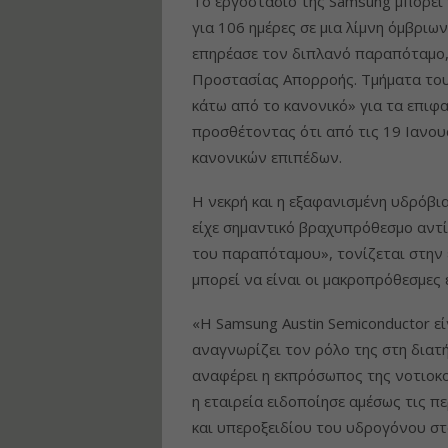
Το εργοστάσιο της Samsung μπορεί 
για 106 ημέρες σε μια λίμνη όμβριω
επηρέασε τον διπλανό παραπόταμο,
Προστασίας Απορροής. Τμήματα του
κάτω από το κανονικό» για τα επιφα
προσθέτοντας ότι από τις 19 Ιανου
κανονικών επιπέδων.
Η νεκρή και η εξαφανισμένη υδρόβι
είχε σημαντικό βραχυπρόθεσμο αντί
του παραπόταμου», τονίζεται στην 
μπορεί να είναι οι μακροπρόθεσμες 
«Η Samsung Austin Semiconductor εί
αναγνωρίζει τον ρόλο της στη διατ
αναφέρει η εκπρόσωπος της νοτιοκο
η εταιρεία ειδοποίησε αμέσως τις π
και υπεροξειδίου του υδρογόνου στ