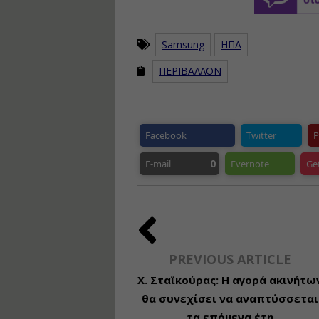
Samsung
ΗΠΑ
ΠΕΡΙΒΑΛΛΟΝ
Facebook
Twitter
P
0
E-mail
Evernote
Ge
PREVIOUS ARTICLE
Χ. Σταϊκούρας: Η αγορά ακινήτω
θα συνεχίσει να αναπτύσσεται
τα επόμενα έτη