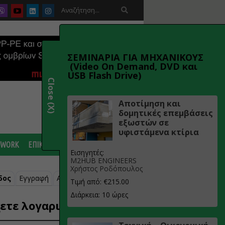

ΣΕΜΙΝΑΡΙΑ ΓΙΑ ΜΗΧΑΝΙΚΟΥΣ
(Video On Demand, DVD και
USB Flash Drive)
Close (X)
Αποτίμηση και
δομητικές επεμβάσεις
εξωστών σε
υφιστάμενα κτίρια
 WORK
ΕΠΙΚΟΙΝΩΝΙΑ
Εισηγητές:
M2HUB ENGINEERS
Χρήστος Ροδόπουλος
δος
Εγγραφή
Ανάκτηση κωδικού
Τιμή από: €215.00
Διάρκεια: 10 ώρες
ετε λογαριασμό;