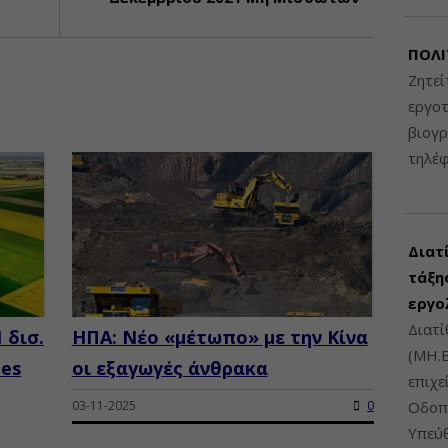
ΠΟΛΙ
Ζητεί
εργοτ
βιογ
τηλέ
Διατ
τάξης
εργο
Διατί
 δισ.
ΗΠΑ: Νέο «μέτωπο» με την Κίνα
(ΜΗ.Ε
ies
οι εξαγωγές άνθρακα
επιχε
03-11-2025
0
Οδοπο
Υπεύθ