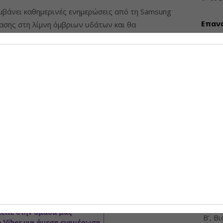
βάνει καθημερινές ενημερώσεις από τη Samsung
Επαν
τασης στη λίμνη όμβριων υδάτων και θα
ενεργ
 επιτραπεί η επαναφορά της λίμνης σε λειτουργία.
ύψους
ρευνες στον παραπόταμο για την ποιότητα του νερού
σταση. Στο μεταξύ η Επιτροπή του Τέξας για την
07-08-
 τυχόν επιπτώσεις στην ανθρώπινη υγεία.
Bloomberg
ΠΡΟΣΦ
Διάθ
Μηχα
Διατ
Μηχαν
Β', Β