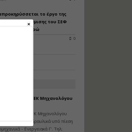
Υγιεινή και Ασφάλεια
απροκηρύσσεται το έργο της
στα Ιδιωτικά και
Δημόσια Έργα
ειακής αναβάθμισης του ΣΕΦ
 24,8 εκατ. ευρώ
Εισηγητής:
Ζήσης Παπασταμάτης
2026
0
Τιμή από: €145.00
Διάρκεια: 7 ώρες
Διαδικασία Έκδοσης
Οικοδομικών Αδειών
μέσω του e-Άδειες –
ΑΤΕΣ ΑΓΓΕΛΙΕΣ
Παραδείγματα
Εφαρμογής
εση Πτυχίου ΜΕΚ Μηχανολόγου
Εισηγήτρια:
Αναστασία Μητρακάκη
νικού Γ' Τάξης
Τιμή από: €165.00
ίθεται πτυχίο ΜΕΚ Μηχανολόγου
Διάρκεια: 9 ώρες
ικού: Η/Μ Γ', Υδραυλικά υπό πίεση
ιομηχανικά - Ενεργειακά Γ'. Τηλ: