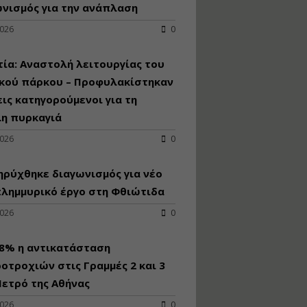
κατασκευή
νισμός για την ανάπλαση
κoλυμβητικής
2026
0
υδατοδεξαμενής
Εισηγητής:
Χρήστος Ροδόπουλος
ία: Αναστολή λειτουργίας του
Τιμή από: €230.00
ικού πάρκου – Προφυλακίστηκαν
Διάρκεια: 14 ώρες
εις κατηγορούμενοι για τη
λη πυρκαγιά
Διαδικασία
2026
0
αδειοδότησης και
έκδοσης
ρύχθηκε διαγωνισμός για νέo
πιστοποιητικού
κατάταξης
πλημμυρικό έργο στη Φθιώτιδα
τουριστικών μονάδων
2026
0
Εισηγητές:
Γραμματή Μπακλατσή
Νικόλαος Σαρούκος
98% η αντικατάσταση
Τιμή από: €145.00
οτροχιών στις Γραμμές 2 και 3
Διάρκεια: 8 ώρες
ετρό της Αθήνας
2026
0