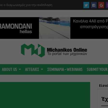
ργίας του αιολικού πάρκου –
 κατηγορούμενοι για τη μεγάλη πυρκαγιά
ABOUT US
ΑΓΓΕΛΙΕΣ
ΣΕΜΙΝΑΡΙΑ – WEBINARS
SUBMIT YOUR
Είσο
Έχ