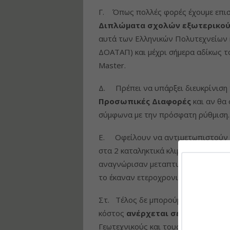
Γ. Όπως πολλές φορές έχουμε επισημ
Διπλώματα σχολών εξωτερικού π
αυτά των Ελληνικών Πολυτεχνείων 
ΔΟΑΤΑΠ) και μέχρι σήμερα αδίκως τ
Master.
Δ. Πρέπει να υπάρξει διευκρίνιση τ
Προσωπικές Διαφορές
και αν θα
σύμφωνα με την πρόσφατη ρύθμιση.
Ε. Οφείλουν να αντιμετωπιστούν
στα 2 καταληκτικά κλιμάκια και δε
αναγνώρισαν μεταπτυχιακό τίτλο ε
το έκαναν ετεροχρονισμένα θα τη δ
Στ. Τέλος δε μπορούμε να αφήσουμε
κόστος
ανέρχεται σε 7 εκατ. € μό
Γεωτεχνικούς και τους Μηχανικούς)