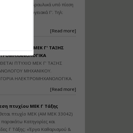
Ηλεκτρονική
ικού: Η/Μ Γ', Υδραυλικά υπό πίεση
Ταυτότητα Κτιρίου/
Αυτοτελούς
ιομηχανικά - Ενεργειακά Γ'. Τηλ:
Διηρημένης
250871
ιδιοκτησίας – Θεωρία
και Πράξη (2024)
[Read more]
Εισηγήτρια:
Αναστασία Μητρακάκη
Τιμή από: €140.00
ΙΘΕΤΑΙ ΠΤΥΧΙΟ ΜΕΚ Γ' ΤΑΞΗΣ
Διάρκεια: 6 ώρες
ΚΤΡΟΜΗΧΑΝΟΛΟΓΙΚΑ
ΙΘΕΤΑΙ ΠΤΥΧΙΟ ΜΕΚ Γ' ΤΑΞΗΣ
Εφαρμογή
ΝΟΛΟΓΟΥ ΜΗΧΑΝΙΚΟΥ.
Πολεοδομικού
ΓΟΡΙΑ ΗΛΕΚΤΡΟΜΗΧΑΝΟΛΟΓΙΚΑ.
Σχεδιασμού Εντός
Ορίων Πόλεων και
[Read more]
Οικισμών και Εκτός
Σχεδίου Δόμησης
εση πτυχίου ΜΕΚ Γ Τάξης
Εισηγήτρια:
Γραμματή Μπακλατσή
θεται πτυχίο ΜΕΚ (ΑΜ ΜΕΚ 33042)
Τιμή από: €145.00
ς παρακάτω Κατηγορίες και
Διάρκεια: 8 ώρες
δες Γ Τάξης: «Έργα Καθαρισμού &