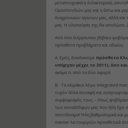
μεταπτυχιακά ή διδακτορικά, αποτε
Ομοσπονδιών μας και η έστω και με
διαχρονικών αγώνων μας, αλλά και
μας. Η υλοποίηση της θα αποδώσει 2
Από όσα διέρρευσαν βέβαια φοβόμα
πρόσθετα προβλήματα και αδικίες.
Α. Εμείς διεκδικούμε
πρόσθετα Κλι
υπήρχαν μέχρι το 2011), όσο κ
ακόμα τι από τα δύο αφορά
Β. Τα κλιμάκια λόγω Integrated mas
τυχόν άλλα συναφή και αναγνωρισμ
συμψηφισμός τους – όπως φοβόμαστ
των συναδέλφων μας που ήδη έχει α
αποτέλεσμα! Ήδη βαθμολογικά και μο
master λειτουργούν προσθετικά στ