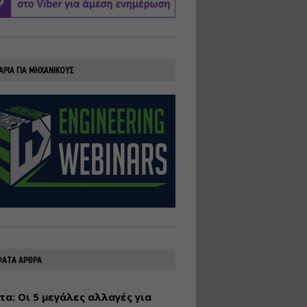
υλοποίηση
φωτοβολταϊκών
συστημάτων για
αυτοπαραγωγή (Net-
Billing)
ΑΡΙΑ ΓΙΑ ΜΗΧΑΝΙΚΟΥΣ
Εισηγητής:
Νικόλαος Παπαναστασίου
Τιμή από: €230.00
Διάρκεια: 16 ώρες
Αρχιτεκτονικός
Σχεδιασμός με το
Rhinoceros
Εισηγητής:
Κυριάκος Γολέμης
Τιμή από: €275.00
Διάρκεια: 18 ώρες
ΑΤΑ ΑΡΘΡΑ
τα: Οι 5 μεγάλες αλλαγές για
Σχεδιασμός και