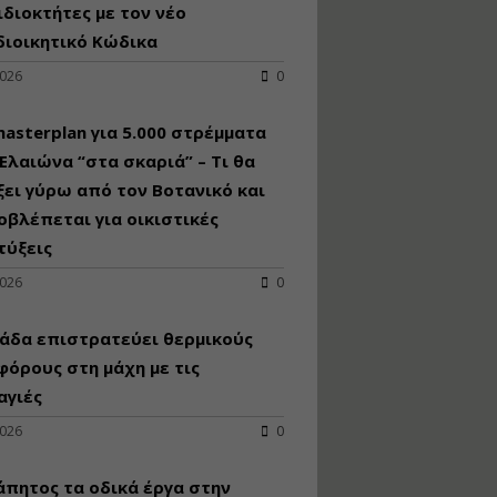
κατασκευή
ιδιοκτήτες με τον νέο
κoλυμβητικής
διοικητικό Κώδικα
υδατοδεξαμενής
2026
0
Εισηγητής:
Χρήστος Ροδόπουλος
Τιμή από: €230.00
asterplan για 5.000 στρέμματα
Διάρκεια: 14 ώρες
Ελαιώνα “στα σκαριά” – Τι θα
ει γύρω από τον Βοτανικό και
οβλέπεται για οικιστικές
Διαδικασία
αδειοδότησης και
τύξεις
έκδοσης
2026
0
πιστοποιητικού
κατάταξης
τουριστικών μονάδων
άδα επιστρατεύει θερμικούς
Εισηγητές:
όρους στη μάχη με τις
Γραμματή Μπακλατσή
αγιές
Νικόλαος Σαρούκος
Τιμή από: €145.00
2026
0
Διάρκεια: 8 ώρες
άπητος τα οδικά έργα στην