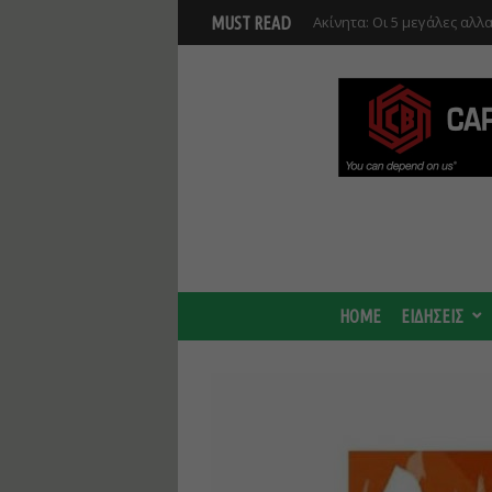
Ακίνητα: Οι 5 μεγάλες αλλα
MUST READ
Αυτοδιοικητικό Κώδικα
Νέο masterplan για 5.000 
θα αλλάξει γύρω από τον Β
αναπτύξεις
HOME
ΕΙΔΗΣΕΙΣ