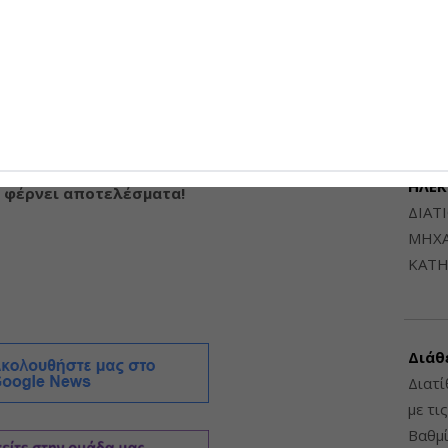
Μηχαν
ς (153 και 120 εκατ. € αντίστοιχα),
Β', Β
οτεραιότητες της κυβέρνησης.
6948
 θα ζητήσουν διευκρινήσεις και λύσεις στα
οι μισθολογικές μας διεκδικήσεις θα
νητοποιήσεων που θα πραγματοποιήσουμε την
ΔΙΑΤ
 η συλλογικότητα και η αγωνιστικότητα γύρω
ΗΛΕ
ι φέρνει αποτελέσματα!
ΔΙΑΤ
ΜΗΧΑ
ΚΑΤΗ
Διάθ
Διατί
με τι
Βαθμί