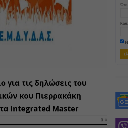
Όνο
Κωδ
Ν
ο για τις δηλώσεις του
ικών κου Πιερρακάκη
τα Integrated Master
0