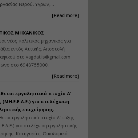
ργασίας Νερού, Υγρών,…
Βασικά στοιχεία
τεχνολογίας
[Read more]
φωτισμού LED και
ανάλυση Συστημάτων
Διαχείρισης
ΤΙΚΟΣ ΜΗΧΑΝΙΚΟΣ
Φωτισμού
ται νέος πολιτικός μηχανικός για
Εισηγητής:
Στέφανος Τουλόγλου
άξια εντός Αττικής. Αποστολή
Τιμή από: €190.00
ραφικού στο
vagdatlis@gmail.com
Διάρκεια: 12 ώρες
φωνο στο 6948755000.
[Read more]
Εκπόνηση Τοπικών και
Ειδικών Πολεοδομικών
Σχεδίων (ΤΠΣ και ΕΠΣ)
ίθεται εργοληπτικό πτυχίο Δ’
 (ΜΗ.Ε.Ε.Δ.Ε.) για στελέχωση
ληπτικής επιχείρησης.
Εισηγητής:
Λάμπρος Κίσσας
θεται εργοληπτικό πτυχίο Δ’ τάξης
Τιμή από: €130.00
.Ε.Δ.Ε.) για στελέχωση εργοληπτικής
Διάρκεια: 6 ώρες
ίρησης. Κατηγορίες: Οικοδομικά