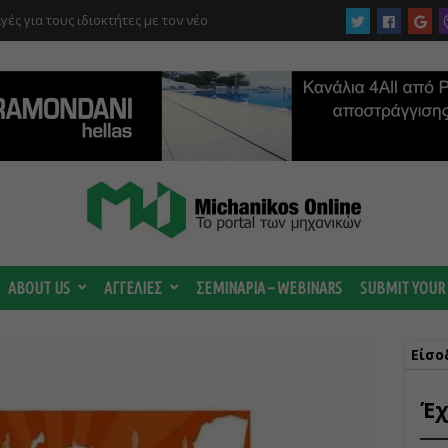
γές για τους ιδιοκτήτες με τον νέο
στρέμματα στον Ελαιώνα “στα σκαριά” – Τι
οτανικό και τι προβλέπεται για οικιστικές
ABOUT US
ΑΓΓΕΛΙΕΣ
ΣΕΜΙΝΑΡΙΑ – WEBINARS
SUBMIT YOUR
Είσο
Έχ