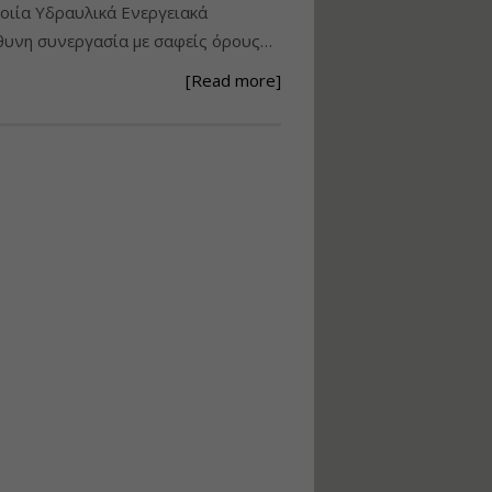
ιία Υδραυλικά Ενεργειακά
Ανάθεση – Εκτέλεση –
υνη συνεργασία με σαφείς όρους…
Επίβλεψη Δημοσίων
Έργων με τον
[Read more]
Ν.4782/2021
Εισηγητής:
Ζήσης Παπασταμάτης
Τιμή από: €220.00
Διάρκεια: 18 ώρες
Σχεδιασμός, μελέτη
και τεχνική
υλοποίηση
φωτοβολταϊκών
συστημάτων για
αυτοπαραγωγή (Net-
metering)
Εισηγητής:
Νικόλαος Παπαναστασίου
Τιμή από: €215.00
Διάρκεια: 16 ώρες