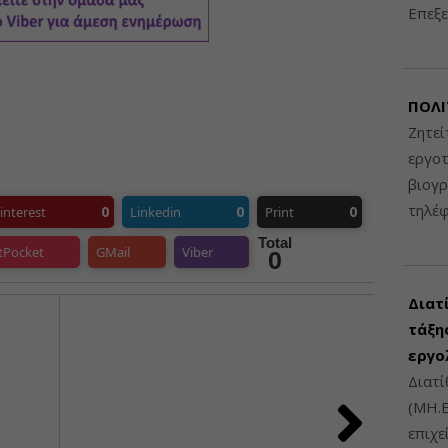
Επεξε
ΠΟΛΙ
Ζητεί
εργοτ
βιογ
τηλέ
0
0
0
interest
Linkedin
Print
Total
tPocket
GMail
Viber
0
Διατ
τάξης
εργο
Διατί
(ΜΗ.Ε
επιχε