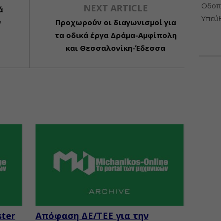
Οδοπο
NEXT ARTICLE
ά
Υπεύθ
ν
Προχωρούν οι διαγωνισμοί για
τα οδικά έργα Δράμα-Αμφίπολη
και Θεσσαλονίκη-Έδεσσα
ster
Απόφαση ΔΕ/ΤΕΕ για την