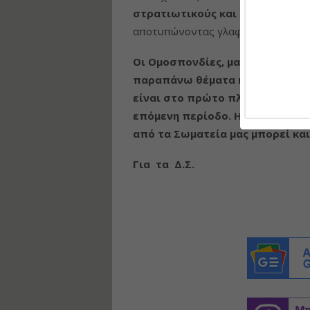
στρατιωτικούς και τους ένστολου
αποτυπώνοντας γλαφυρά και τις πρ
Οι Ομοσπονδίες, μας από κοινού
παραπάνω θέματα και προφανώς 
είναι στο πρώτο πλάνο των κι
επόμενη περίοδο. Η συμμετοχή,
από τα Σωματεία μας μπορεί κα
Για τα Δ.Σ.