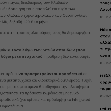
λούν πάγιες διεκδικήσεις των Κλαδικών
τους 
ρική υλοποίηση τους αποτελεί επιτυχία των
Αυτο
 των κλαδικών χαρακτηριστικών των Ομοσπονδιών
05-08-
 ΜΚ, δηλαδή 120 € το μήνα.
Νέο m
στε ότι ο τρόπος υλοποίησης τους θα δημιουργήσει
στον 
αλλάξ
τι πρ
μάκια τόσο λόγω των 5ετών σπουδών (που
αναπ
αι λόγω μεταπτυχιακού
, η ρύθμιση δεν είναι σαφές
05-08-
ter πρέπει
να προσμετρούνται προσθετικά
σε
Η Ελλ
ένα μεταπτυχιακά και διδακτορικά διπλώματα. Τυχόν
δορυφ
ε – με τα υφιστάμενα θα οδηγήσει την πλειοψηφία
πυρκ
ξιοποιήσει τα πρόσθετα κλιμάκια σε μηδενικό
05-08-
ριοδοτικά (για κρίσεις και πρόσληψη) τα integrated
α υφιστάμενα.
Επί τ