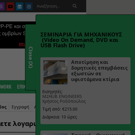

ΣΕΜΙΝΑΡΙΑ ΓΙΑ ΜΗΧΑΝΙΚΟΥΣ
(Video On Demand, DVD και
USB Flash Drive)
Close (X)
Αποτίμηση και
δομητικές επεμβάσεις
εξωστών σε
υφιστάμενα κτίρια
 WORK
ΕΠΙΚΟΙΝΩΝΙΑ
Εισηγητές:
M2HUB ENGINEERS
Χρήστος Ροδόπουλος
δος
Εγγραφή
Ανάκτηση κωδικού
Τιμή από: €215.00
Διάρκεια: 10 ώρες
ετε λογαριασμό;