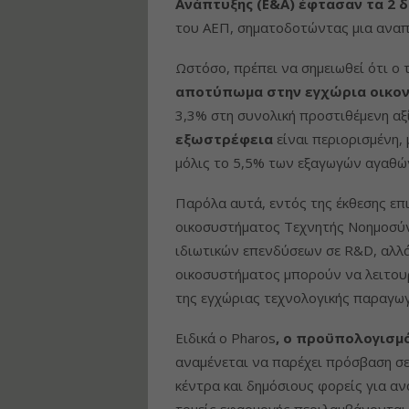
Ανάπτυξης (Ε&Α) έφτασαν τα 2 δ
του ΑΕΠ, σηματοδοτώντας μια αναπ
Ωστόσο, πρέπει να σημειωθεί ότι ο
αποτύπωμα στην εγχώρια οικον
3,3% στη συνολική προστιθέμενη αξί
εξωστρέφεια
είναι περιορισμένη,
μόλις το 5,5% των εξαγωγών αγαθώ
Παρόλα αυτά, εντός της έκθεσης επι
οικοσυστήματος Τεχνητής Νοημοσύν
ιδιωτικών επενδύσεων σε R&D, αλλά
οικοσυστήματος μπορούν να λειτου
της εγχώριας τεχνολογικής παραγωγ
Ειδικά ο Pharos
, ο προϋπολογισμό
αναμένεται να παρέχει πρόσβαση σε 
κέντρα και δημόσιους φορείς για 
τομείς εφαρμογής περιλαμβάνονται η