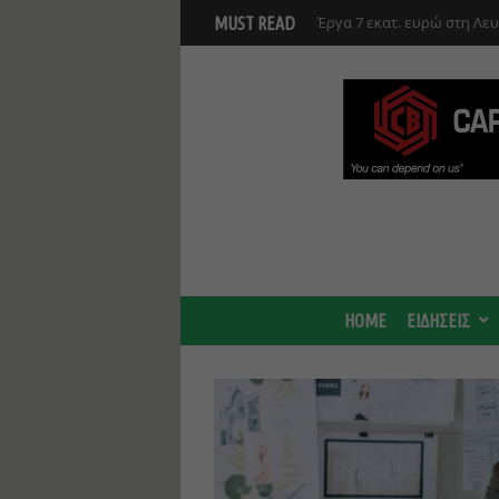
Έργα 7 εκατ. ευρώ στη Λε
MUST READ
Ανάκαμψης και υλοποιούντ
Γ. Στάσσης: Προχωρούν και
Center - Χτίζουμε μια πιο
HOME
ΕΙΔΗΣΕΙΣ