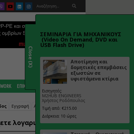

ΣΕΜΙΝΑΡΙΑ ΓΙΑ ΜΗΧΑΝΙΚΟΥΣ
(Video On Demand, DVD και
USB Flash Drive)
Close (X)
Αποτίμηση και
δομητικές επεμβάσεις
εξωστών σε
υφιστάμενα κτίρια
 WORK
ΕΠΙΚΟΙΝΩΝΙΑ
Εισηγητές:
M2HUB ENGINEERS
Χρήστος Ροδόπουλος
δος
Εγγραφή
Ανάκτηση κωδικού
Τιμή από: €215.00
Διάρκεια: 10 ώρες
ετε λογαριασμό;