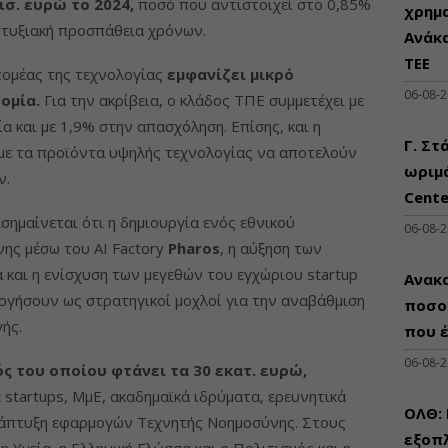
ισ. ευρώ το 2024,
ποσό που αντιστοιχεί στο 0,85%
χρημ
τυξιακή προσπάθεια χρόνων.
Ανάκ
ΤΕΕ
 τομέας της τεχνολογίας
εμφανίζει μικρό
06-08-
ομία.
Για την ακρίβεια, ο κλάδος ΤΠΕ συμμετέχει με
α και με 1,9% στην απασχόληση. Επίσης, και η
Γ. Στ
 με τα προϊόντα υψηλής τεχνολογίας να αποτελούν
ωριμά
ν.
Cente
σημαίνεται ότι η δημιουργία ενός εθνικού
06-08-
ης μέσω του AI Factory
Pharos
, η αύξηση των
 και η ενίσχυση των μεγεθών του εγχώριου startup
Ανακα
ργήσουν ως στρατηγικοί μοχλοί για την αναβάθμιση
ποσο
ής.
που 
06-08-
ς του οποίου φτάνει τα 30 εκατ. ευρώ,
startups, ΜμΕ, ακαδημαϊκά ιδρύματα, ερευνητικά
ΟΛΘ:
ανάπτυξη εφαρμογών Τεχνητής Νοημοσύνης. Στους
εξοπλ
 Υγεία, η Ελληνική Γλώσσα και ο Πολιτισμός και η