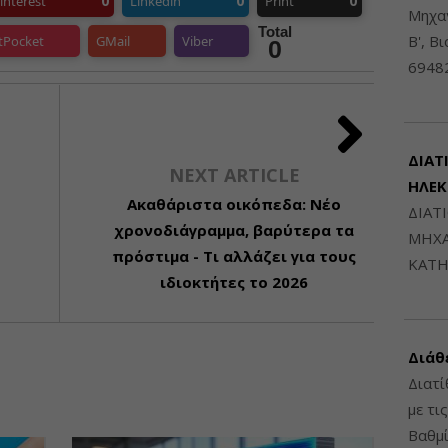
0
0
0
interest
Linkedin
Print
Μηχαν
Total
Β', Β
tPocket
GMail
Viber
0
6948
ΔΙΑΤ
NEXT ARTICLE
ΗΛΕ
Ακαθάριστα οικόπεδα: Νέο
ΔΙΑΤ
χρονοδιάγραμμα, βαρύτερα τα
ΜΗΧΑ
πρόστιμα - Τι αλλάζει για τους
ΚΑΤΗ
ιδιοκτήτες το 2026
Διάθ
Διατί
με τι
Βαθμί