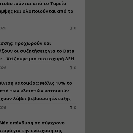
κατασκευή
ατοδοτούνται από το Ταμείο
κoλυμβητικής
αμψης και υλοποιούνται από το
υδατοδεξαμενής
Εισηγητής:
Χρήστος Ροδόπουλος
2026
0
Τιμή από: €230.00
Διάρκεια: 14 ώρες
άσσης: Προχωρούν και
ζουν οι συζητήσεις για το Data
r - Χτίζουμε μια πιο ισχυρή ΔΕΗ
Διαδικασία
αδειοδότησης και
2026
0
έκδοσης
πιστοποιητικού
κατάταξης
ίνιση Κατοικίας: Μόλις 10% το
τουριστικών μονάδων
στό των κλειστών κατοικιών
Εισηγητές:
έχουν λάβει βεβαίωση ένταξης
Γραμματή Μπακλατσή
Νικόλαος Σαρούκος
2026
0
Τιμή από: €145.00
Διάρκεια: 8 ώρες
 Νέα επένδυση σε σύγχρονο
ισμό για την ενίσχυση της