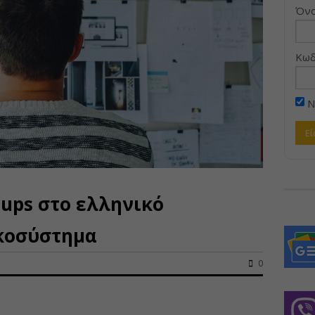
Όνο
Κωδ
Ν
tups στο ελληνικό
ικοσύστημα
0