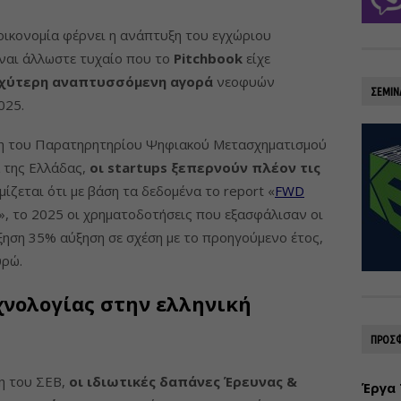
 οικονομία φέρνει η ανάπτυξη του εγχώριου
ίναι άλλωστε τυχαίο που το
Pitchbook
είχε
χύτερη αναπτυσσόμενη αγορά
νεοφυών
ΣΕΜΙΝ
025.
ση του Παρατηρητηρίου Ψηφιακού Μετασχηματισμού
 της Ελλάδας,
οι startups ξεπερνούν πλέον τις
ίζεται ότι με βάση τα δεδομένα το report «
FWD
», το 2025 οι χρηματοδοτήσεις που εξασφάλισαν οι
ξηση 35% αύξηση σε σχέση με το προηγούμενο έτος,
υρώ.
νολογίας στην ελληνική
ΠΡΟΣΦ
η του ΣΕΒ,
οι ιδιωτικές δαπάνες Έρευνας &
Έργα 