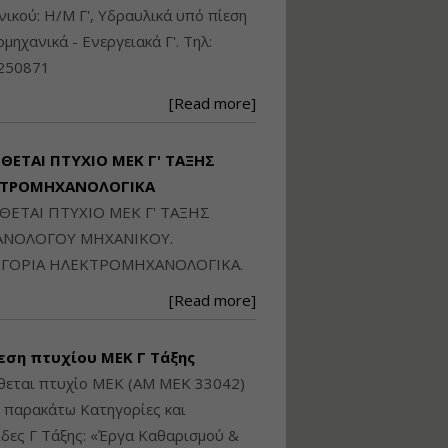
Ηλεκτρονική
ικού: Η/Μ Γ', Υδραυλικά υπό πίεση
Ταυτότητα Κτιρίου/
Αυτοτελούς
ιομηχανικά - Ενεργειακά Γ'. Τηλ:
Διηρημένης
250871
ιδιοκτησίας – Θεωρία
και Πράξη (2024)
[Read more]
Εισηγήτρια:
Αναστασία Μητρακάκη
Τιμή από: €140.00
ΙΘΕΤΑΙ ΠΤΥΧΙΟ ΜΕΚ Γ' ΤΑΞΗΣ
Διάρκεια: 6 ώρες
ΚΤΡΟΜΗΧΑΝΟΛΟΓΙΚΑ
ΙΘΕΤΑΙ ΠΤΥΧΙΟ ΜΕΚ Γ' ΤΑΞΗΣ
Εφαρμογή
ΝΟΛΟΓΟΥ ΜΗΧΑΝΙΚΟΥ.
Πολεοδομικού
ΓΟΡΙΑ ΗΛΕΚΤΡΟΜΗΧΑΝΟΛΟΓΙΚΑ.
Σχεδιασμού Εντός
Ορίων Πόλεων και
[Read more]
Οικισμών και Εκτός
Σχεδίου Δόμησης
εση πτυχίου ΜΕΚ Γ Τάξης
Εισηγήτρια:
Γραμματή Μπακλατσή
θεται πτυχίο ΜΕΚ (ΑΜ ΜΕΚ 33042)
Τιμή από: €145.00
ς παρακάτω Κατηγορίες και
Διάρκεια: 8 ώρες
δες Γ Τάξης: «Έργα Καθαρισμού &