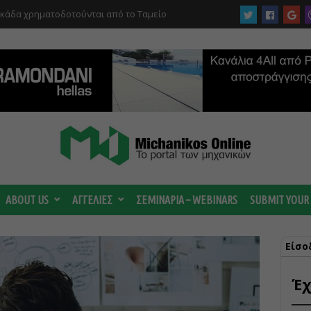
υκάδα χρηματοδοτούνται από το Ταμείο
αι από το ΤΕΕ
 ωριμάζουν οι συζητήσεις για το Data
 ισχυρή ΔΕΗ
ABOUT US
ΑΓΓΕΛΙΕΣ
ΣΕΜΙΝΑΡΙΑ – WEBINARS
SUBMIT YOUR
Είσο
Έχ