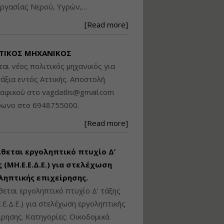
ργασίας Νερού, Υγρών,…
Βασικά στοιχεία
τεχνολογίας
[Read more]
φωτισμού LED και
ανάλυση Συστημάτων
Διαχείρισης
ΤΙΚΟΣ ΜΗΧΑΝΙΚΟΣ
Φωτισμού
ται νέος πολιτικός μηχανικός για
Εισηγητής:
Στέφανος Τουλόγλου
άξια εντός Αττικής. Αποστολή
Τιμή από: €190.00
ραφικού στο
vagdatlis@gmail.com
Διάρκεια: 12 ώρες
φωνο στο 6948755000.
[Read more]
Εκπόνηση Τοπικών και
Ειδικών Πολεοδομικών
Σχεδίων (ΤΠΣ και ΕΠΣ)
ίθεται εργοληπτικό πτυχίο Δ’
 (ΜΗ.Ε.Ε.Δ.Ε.) για στελέχωση
ληπτικής επιχείρησης.
Εισηγητής:
Λάμπρος Κίσσας
θεται εργοληπτικό πτυχίο Δ’ τάξης
Τιμή από: €130.00
.Ε.Δ.Ε.) για στελέχωση εργοληπτικής
Διάρκεια: 6 ώρες
ίρησης. Κατηγορίες: Οικοδομικά