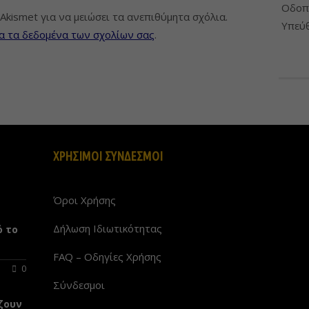
Οδοπο
Akismet για να μειώσει τα ανεπιθύμητα σχόλια.
Υπεύθ
α τα δεδομένα των σχολίων σας
.
ΧΡΗΣΙΜΟΙ ΣΥΝΔΕΣΜΟΙ
Όροι Χρήσης
Δήλωση Ιδιωτικότητας
ό το
FAQ – Οδηγίες Χρήσης
0
Σύνδεσμοι
ζουν