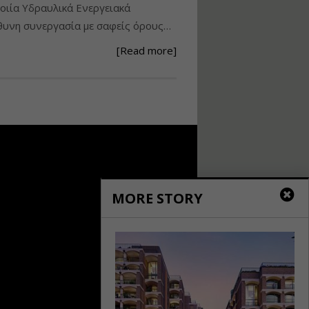
ιία Υδραυλικά Ενεργειακά
Ανάθεση – Εκτέλεση –
υνη συνεργασία με σαφείς όρους…
Επίβλεψη Δημοσίων
Έργων με τον
[Read more]
Ν.4782/2021
Εισηγητής:
Ζήσης Παπασταμάτης
Τιμή από: €220.00
Διάρκεια: 18 ώρες
Σχεδιασμός, μελέτη
και τεχνική
υλοποίηση
MORE STORY
φωτοβολταϊκών
συστημάτων για
αυτοπαραγωγή (Net-
metering)
Εισηγητής:
Νικόλαος Παπαναστασίου
Τιμή από: €215.00
Διάρκεια: 16 ώρες