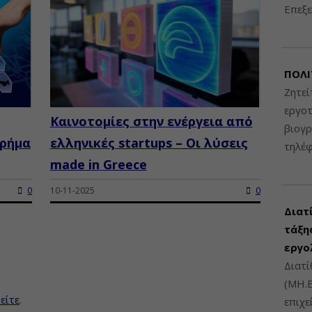
Επεξε
ΠΟΛΙ
Ζητεί
εργοτ
Καινοτομίες στην ενέργεια από
βιογ
χρήμα
ελληνικές startups – Οι λύσεις
τηλέ
made in Greece
0
10-11-2025
0
Διατ
τάξης
εργο
Διατί
(ΜΗ.Ε
είτε
.
επιχε