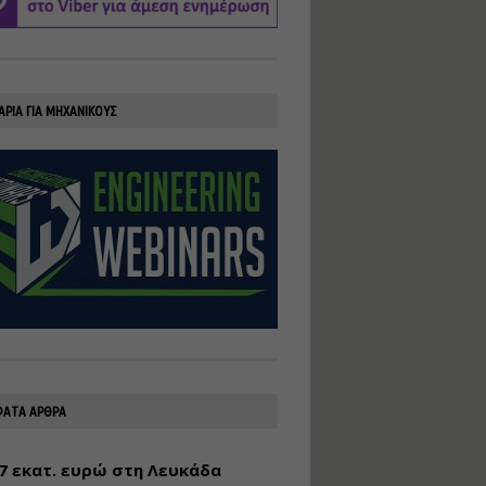
υλοποίηση
φωτοβολταϊκών
συστημάτων για
αυτοπαραγωγή (Net-
Billing)
ΑΡΙΑ ΓΙΑ ΜΗΧΑΝΙΚΟΥΣ
Εισηγητής:
Νικόλαος Παπαναστασίου
Τιμή από: €230.00
Διάρκεια: 16 ώρες
Αρχιτεκτονικός
Σχεδιασμός με το
Rhinoceros
Εισηγητής:
Κυριάκος Γολέμης
Τιμή από: €275.00
Διάρκεια: 18 ώρες
ΑΤΑ ΑΡΘΡΑ
7 εκατ. ευρώ στη Λευκάδα
Σχεδιασμός και