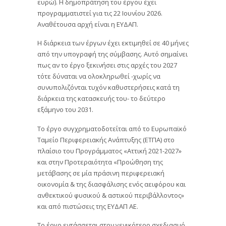
ευρώ). Η δημοπράτηση του έργου έχει
προγραμματιστεί για τις 22 Ιουνίου 2026.
Αναθέτουσα αρχή είναι η ΕΥΔΑΠ.
Η διάρκεια των έργων έχει εκτιμηθεί σε 40 μήνες
από την υπογραφή της σύμβασης. Αυτό σημαίνει
πως αν το έργο ξεκινήσει στις αρχές του 2027
τότε δύναται να ολοκληρωθεί -χωρίς να
συνυπολιζόνται τυχόν καθυστερήσεις κατά τη
διάρκεια της κατασκευής του- το δεύτερο
εξάμηνο του 2031.
Το έργο συγχρηματοδοτείται από το Ευρωπαϊκό
Ταμείο Περιφερειακής Ανάπτυξης (ΕΤΠΑ) στο
πλαίσιο του Προγράμματος «Αττική 2021-2027»
και στην Προτεραιότητα «Προώθηση της
μετάβασης σε μία πράσινη περιφερειακή
οικονομία & της διασφάλισης ενός αειφόρου και
ανθεκτικού φυσικού & αστικού περιβάλλοντος»
και από πιστώσεις της ΕΥΔΑΠ ΑΕ.
Το έργο εντάσσεται στον γενικότερο σχεδιασμό