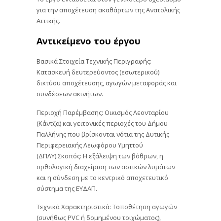
για την αποχέτευση ακαθάρτων της Ανατολικής
Αττικής.
Αντικείμενο του έργου
Βασικά Στοιχεία Τεχνικής Περιγραφής:
Κατασκευή δευτερεύοντος (εσωτερικού)
δικτύου αποχέτευσης, αγωγών μεταφοράς και
συνδέσεων ακινήτων.
Περιοχή Παρέμβασης: Οικισμός Λεονταρίου
(Κάντζα) και γειτονικές περιοχές του Δήμου
Παλλήνης που βρίσκονται νότια της Δυτικής
Περιφερειακής Λεωφόρου Υμηττού
(ΔΠΛΥ).Σκοπός: Η εξάλειψη των βόθρων, η
ορθολογική διαχείριση των αστικών λυμάτων
και η σύνδεση με το κεντρικό αποχετευτικό
σύστημα της ΕΥΔΑΠ.
Τεχνικά Χαρακτηριστικά: Τοποθέτηση αγωγών
(συνήθως PVC ή δομημένου τοιχώματος),