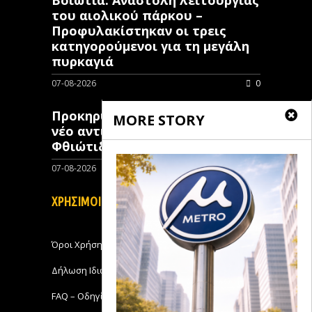
του αιολικού πάρκου –
Προφυλακίστηκαν οι τρεις
κατηγορούμενοι για τη μεγάλη
πυρκαγιά
07-08-2026
0
Προκηρύχθηκε διαγωνισμός για
MORE STORY
νέo αντιπλημμυρικό έργο στη
Φθιώτιδα
07-08-2026
0
ΧΡΗΣΙΜΟΙ ΣΥΝΔΕΣΜΟΙ
Όροι Χρήσης
Δήλωση Ιδιωτικότητας
FAQ – Οδηγίες Χρήσης