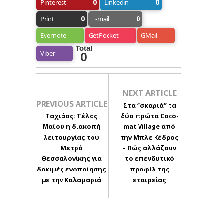
0
0
Pinterest
Linkedin
0
0
Print
E-mail
Evernote
GetPocket
GMail
Total
Viber
0
NEXT ARTICLE
PREVIOUS ARTICLE
Στα “σκαριά” τα
Ταχιάος: Τέλος
δύο πρώτα Coco-
Μαΐου η διακοπή
mat Village από
λειτουργίας του
την Μπλε Κέδρος
Μετρό
– Πώς αλλάζουν
Θεσσαλονίκης για
το επενδυτικό
δοκιμές ενοποίησης
προφίλ της
με την Καλαμαριά
εταιρείας