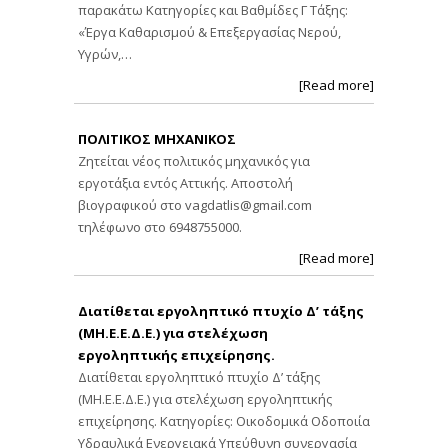
παρακάτω Κατηγορίες και Βαθμίδες Γ Τάξης:
«Έργα Καθαρισμού & Επεξεργασίας Νερού,
Υγρών,…
[Read more]
ΠΟΛΙΤΙΚΟΣ ΜΗΧΑΝΙΚΟΣ
Ζητείται νέος πολιτικός μηχανικός για
εργοτάξια εντός Αττικής. Αποστολή
βιογραφικού στο
vagdatlis@gmail.com
τηλέφωνο στο 6948755000.
[Read more]
Διατίθεται εργοληπτικό πτυχίο Δ’ τάξης
(ΜΗ.Ε.Ε.Δ.Ε.) για στελέχωση
εργοληπτικής επιχείρησης.
Διατίθεται εργοληπτικό πτυχίο Δ’ τάξης
(ΜΗ.Ε.Ε.Δ.Ε.) για στελέχωση εργοληπτικής
επιχείρησης. Κατηγορίες: Οικοδομικά Οδοποιία
Υδραυλικά Ενεργειακά Υπεύθυνη συνεργασία