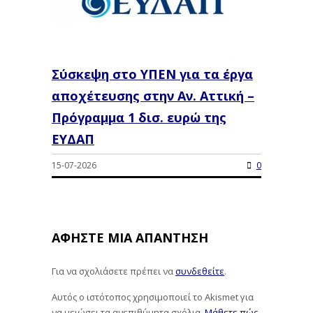
Σύσκεψη στο ΥΠΕΝ για τα έργα
αποχέτευσης στην Αν. Αττική –
Πρόγραμμα 1 δισ. ευρώ της
ΕΥΔΑΠ
15-07-2026
0
ΑΦΉΣΤΕ ΜΙΑ ΑΠΆΝΤΗΣΗ
Για να σχολιάσετε πρέπει να
συνδεθείτε
.
Αυτός ο ιστότοπος χρησιμοποιεί το Akismet για
να μειώσει τα ανεπιθύμητα σχόλια.
Μάθετε πώς