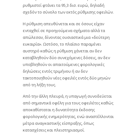
ρυθμιστεί φτάνει τα 95,3 δισ. ευρώ, δηλαδή
σχεδόν το σύνολο των εκτός ρύθμισης οφειλών.
Η ρύθμιση απευθύνεται και σε όσους είχαν
ενταχθεί σε προηγούμενα σχήματα αλλά τα
απώλεσαν, δίνοντας ουσιαστικά μια «δεύτερη
ευκαιρία». Ωστόσο, το πλαίσιο παραμένει
αυστηρό καθώς η ρύθμιση χάνεται αν δεν
καταβληθούν δύο συνεχόμενες δόσεις, αν δεν
υποβληθούν οι απαιτούμενες φορολογικές
δηλώσεις εντός τριμήνου ή αν δεν
τακτοποιηθούν νέες οφειλές εντός δύο μηνών
από τη λήξη τους.
Από την άλλη πλευρά, η υπαγωγή συνοδεύεται
από σημαντικά οφέλη για τους οφειλέτες καθώς
αποκαθίσταται η δυνατότητα έκδοσης
φορολογικής ενημερότητας, ενώ αναστέλλονται
μέτρα αναγκαστικής είσπραξης, όπως
κατασχέσεις και πλειστηριασμοί.