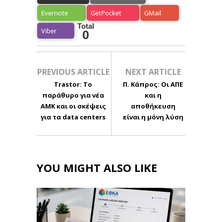
Evernote
GetPocket
GMail
Total
Viber
0
PREVIOUS ARTICLE
NEXT ARTICLE
Trastor: To
Π. Κάπρος: Οι ΑΠΕ
παράθυρο για νέα
και η
ΑΜΚ και οι σκέψεις
αποθήκευση
για τα data centers
είναι η μόνη λύση
YOU MIGHT ALSO LIKE