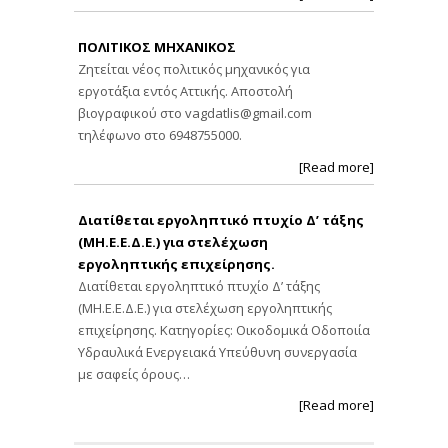
ΠΟΛΙΤΙΚΟΣ ΜΗΧΑΝΙΚΟΣ
Ζητείται νέος πολιτικός μηχανικός για
εργοτάξια εντός Αττικής. Αποστολή
βιογραφικού στο
vagdatlis@gmail.com
τηλέφωνο στο 6948755000.
[Read more]
Διατίθεται εργοληπτικό πτυχίο Δ’ τάξης
(ΜΗ.Ε.Ε.Δ.Ε.) για στελέχωση
εργοληπτικής επιχείρησης.
Διατίθεται εργοληπτικό πτυχίο Δ’ τάξης
(ΜΗ.Ε.Ε.Δ.Ε.) για στελέχωση εργοληπτικής
επιχείρησης. Κατηγορίες: Οικοδομικά Οδοποιία
Υδραυλικά Ενεργειακά Υπεύθυνη συνεργασία
με σαφείς όρους…
[Read more]