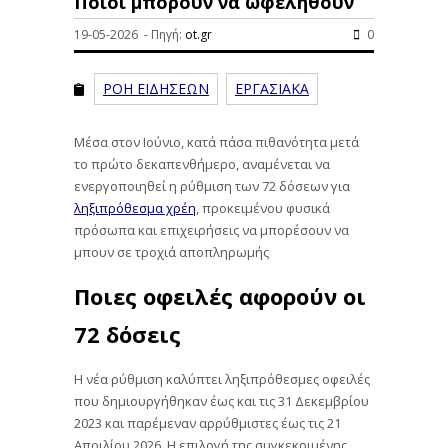
Ποιοι μπορούν να ωφεληθούν
19-05-2026 - Πηγή:
ot.gr
0
ΡΟΗ ΕΙΔΗΣΕΩΝ
ΕΡΓΑΣΙΑΚΑ
Μέσα στον Ιούνιο, κατά πάσα πιθανότητα μετά
το πρώτο δεκαπενθήμερο, αναμένεται να
ενεργοποιηθεί η ρύθμιση των 72 δόσεων για
ληξιπρόθεσμα χρέη
, προκειμένου φυσικά
πρόσωπα και επιχειρήσεις να μπορέσουν να
μπουν σε τροχιά αποπληρωμής
Ποιες οφειλές αφορούν οι
72 δόσεις
Η νέα ρύθμιση καλύπτει ληξιπρόθεσμες οφειλές
που δημιουργήθηκαν έως και τις 31 Δεκεμβρίου
2023 και παρέμεναν αρρύθμιστες έως τις 21
Απριλίου 2026. Η επιλογή της συγκεκριμένης