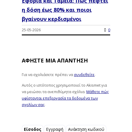
Eφορία και Ταμεία: Πώς πέφτει
η δόση έως 80% και ποιοι
βγαίνουν κερδισμένοι
25-05-2026
0
ΑΦΉΣΤΕ ΜΙΑ ΑΠΆΝΤΗΣΗ
Για να σχολιάσετε πρέπει να
συνδεθείτε
.
Αυτός ο ιστότοπος χρησιμοποιεί το Akismet για
να μειώσει τα ανεπιθύμητα σχόλια.
Μάθετε πώς
υφίστανται επεξεργασία τα δεδομένα των
σχολίων σας
.
Είσοδος
Εγγραφή
Ανάκτηση κωδικού