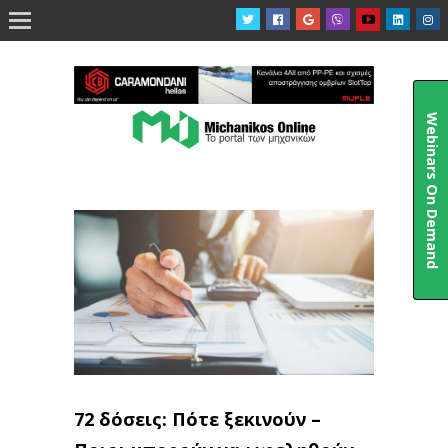

Webinars On Demand
72 δόσεις: Πότε ξεκινούν –