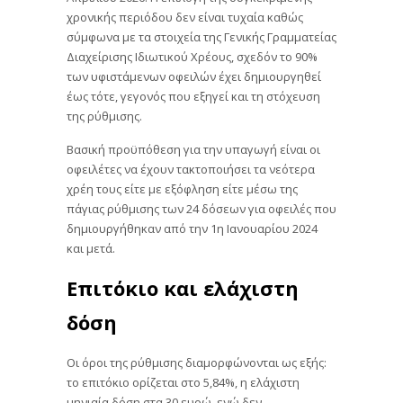
χρονικής περιόδου δεν είναι τυχαία καθώς
σύμφωνα με τα στοιχεία της Γενικής Γραμματείας
Διαχείρισης Ιδιωτικού Χρέους, σχεδόν το 90%
των υφιστάμενων οφειλών έχει δημιουργηθεί
έως τότε, γεγονός που εξηγεί και τη στόχευση
της ρύθμισης.
Βασική προϋπόθεση για την υπαγωγή είναι οι
οφειλέτες να έχουν τακτοποιήσει τα νεότερα
χρέη τους είτε με εξόφληση είτε μέσω της
πάγιας ρύθμισης των 24 δόσεων για οφειλές που
δημιουργήθηκαν από την 1η Ιανουαρίου 2024
και μετά.
Επιτόκιο και ελάχιστη
δόση
Οι όροι της ρύθμισης διαμορφώνονται ως εξής:
το επιτόκιο ορίζεται στο 5,84%, η ελάχιστη
μηνιαία δόση στα 30 ευρώ, ενώ δεν