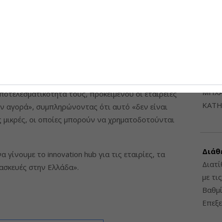
6948
έδος θα μπορεί να οδηγήσει και σε παρεμβάσεις σε
ερο κόστος τελικά. Ως εκ του, οι εταιρείες θα πρέπει
«στο DNA τους, αλλά όχι να το δουν ως πανάκεια ή
ΔΙΑΤ
ΗΛΕ
ΔΙΑΤ
πρέπει να δώσουμε χρηματοδοτικά εργαλεία και να
ΜΗΧΑ
αποτελεσματικότητά τους, προκειμένου οι εταιρείες
ΚΑΤΗ
ην αγορά», συμπληρώνοντας ότι αυτό «δεν είναι
τις μικρές, οι οποίες μπορούν να χρηματοδοτούνται
Διάθ
α γίνουμε το innovation hub για τις εταιρίες, τα
Διατί
ατασκευές στην Ελλάδα».
με τι
Βαθμί
Επεξε