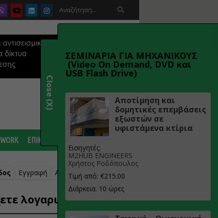

ΣΕΜΙΝΑΡΙΑ ΓΙΑ ΜΗΧΑΝΙΚΟΥΣ
(Video On Demand, DVD και
USB Flash Drive)
Close (X)
Αποτίμηση και
δομητικές επεμβάσεις
εξωστών σε
υφιστάμενα κτίρια
 WORK
ΕΠΙΚΟΙΝΩΝΙΑ
Εισηγητές:
M2HUB ENGINEERS
Χρήστος Ροδόπουλος
δος
Εγγραφή
Ανάκτηση κωδικού
Τιμή από: €215.00
Διάρκεια: 10 ώρες
ετε λογαριασμό;