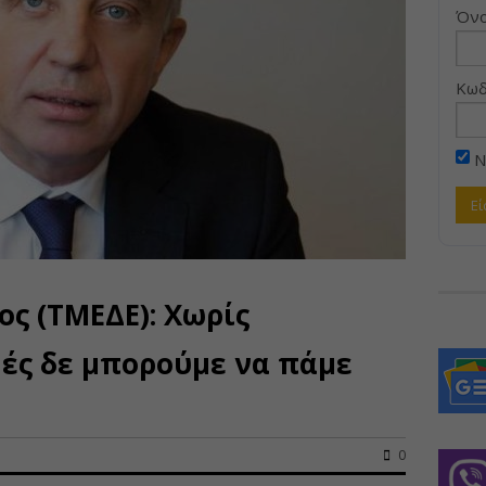
Όνο
Κωδ
Ν
ς (ΤΜΕΔΕ): Χωρίς
ές δε μπορούμε να πάμε
0