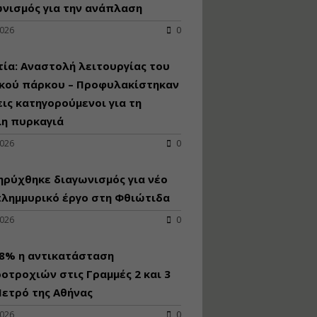
κατασκευή
νισμός για την ανάπλαση
κoλυμβητικής
2026
0
υδατοδεξαμενής
Εισηγητής:
Χρήστος Ροδόπουλος
ία: Αναστολή λειτουργίας του
Τιμή από: €230.00
ικού πάρκου – Προφυλακίστηκαν
Διάρκεια: 14 ώρες
εις κατηγορούμενοι για τη
λη πυρκαγιά
Διαδικασία
2026
0
αδειοδότησης και
έκδοσης
ρύχθηκε διαγωνισμός για νέo
πιστοποιητικού
κατάταξης
πλημμυρικό έργο στη Φθιώτιδα
τουριστικών μονάδων
2026
0
Εισηγητές:
Γραμματή Μπακλατσή
Νικόλαος Σαρούκος
98% η αντικατάσταση
Τιμή από: €145.00
οτροχιών στις Γραμμές 2 και 3
Διάρκεια: 8 ώρες
ετρό της Αθήνας
2026
0