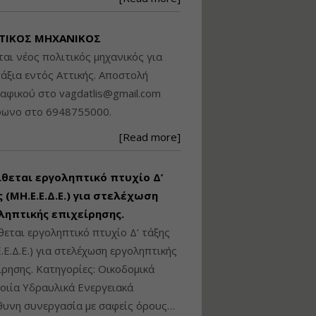
Βασικά στοιχεία
τεχνολογίας
ΤΙΚΟΣ ΜΗΧΑΝΙΚΟΣ
φωτισμού LED και
ανάλυση Συστημάτων
ται νέος πολιτικός μηχανικός για
Διαχείρισης
άξια εντός Αττικής. Αποστολή
Φωτισμού
ραφικού στο
vagdatlis@gmail.com
Εισηγητής:
Στέφανος Τουλόγλου
φωνο στο 6948755000.
Τιμή από: €190.00
[Read more]
Διάρκεια: 12 ώρες
ίθεται εργοληπτικό πτυχίο Δ’
Εκπόνηση Τοπικών και
Ειδικών Πολεοδομικών
 (ΜΗ.Ε.Ε.Δ.Ε.) για στελέχωση
Σχεδίων (ΤΠΣ και ΕΠΣ)
ληπτικής επιχείρησης.
θεται εργοληπτικό πτυχίο Δ’ τάξης
.Ε.Δ.Ε.) για στελέχωση εργοληπτικής
Εισηγητής:
Λάμπρος Κίσσας
ίρησης. Κατηγορίες: Οικοδομικά
Τιμή από: €130.00
ιία Υδραυλικά Ενεργειακά
Διάρκεια: 6 ώρες
υνη συνεργασία με σαφείς όρους…