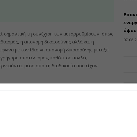
Επαν
ενεργ
ύψους
ί σημαντική τη συνέχιση των μεταρρυθμίσεων, όπως
07-08-
διασμός, η απονομή δικαιοσύνης αλλά και η
φωνα με τον ίδιο «η απονομή δικαιοσύνης μεταξύ
γρήγορο αποτέλεσμα», καθότι σε πολλές
ερνιούνται μέσα από τη διαδικασία που είχαν
ίνδυνος
ΠΡΟΣΦ
Διάθ
σε πως «στην ανθεκτικότητα των υποδομών θα
Μηχα
ς κίνδυνος», κάτι στο οποίο «σημαντικό ρόλο θα
Διατ
ορά και την ασφάλεια των εργοταξίων, καθώς «θα
Μηχαν
χρόνο τα έργα ή τις συντηρήσεις», φέρνοντας το
Β', Β
.