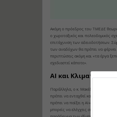
Ακόμη ο πρόεδρος του ΤΜΕΔΕ θεωρε
ο χωροταξικός και πολεοδομικός σχε
επιτάχυνση των αδειοδοτήσεων. Σύμ
των αναδόχων θα πρέπει να φέρνει 
περιπτώσεις ακόμη και «τα έργα ξεπ
σχεδιαστεί κάποτε».
ΑΙ και Κλιματικός Κ
Παράλληλα, ο κ. Μακέδος συμπλήρω
πρέπει να ενταχθεί και ο κλιματικό
πρέπει να παίξει η ΑΙ». Αυτό θα αφ
μπορείς να ελέγχεις σε πραγματικό 
παράδειγμα των έξυπνων γεφυρών»