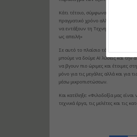
Κάτι τέτοιο, σύμφωνα με τον κ. Μακ
πραγματικό χρόνο αλλά και με μικρότ
να εντάξουν τη Τεχνητή Νοημοσύνη 
ως απειλή»
Σε αυτό το πλαίσιο τόνισε ότι «θα 
μπούμε να δούμε AI λύσεις και την 
να βγουν πιο ώριμες και έτοιμες στ
μόνο για τις μεγάλες αλλά και για 
μέσω μικροπιστώσεων.
Και κατέληξε: «Φιλοδοξία μας είναι ν
τεχνικά έργα, τις μελέτες και τις κ