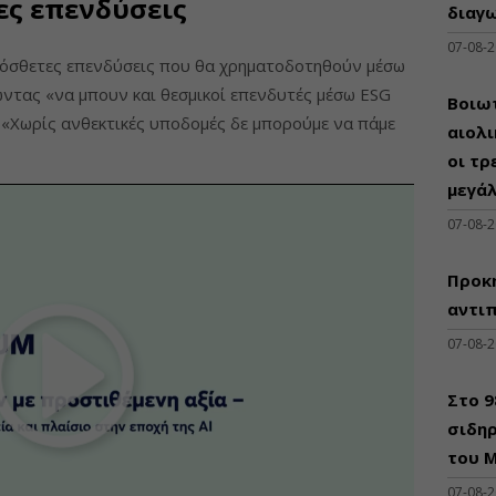
ες επενδύσεις
διαγω
07-08-
ρόσθετες επενδύσεις που θα χρηματοδοτηθούν μέσω
ντας «να μπουν και θεσμικοί επενδυτές μέσω ESG
Βοιωτ
 «Χωρίς ανθεκτικές υποδομές δε μπορούμε να πάμε
αιολ
οι τρ
μεγά
07-08-
Προκη
αντι
07-08-
Στο 
σιδηρ
του Μ
07-08-