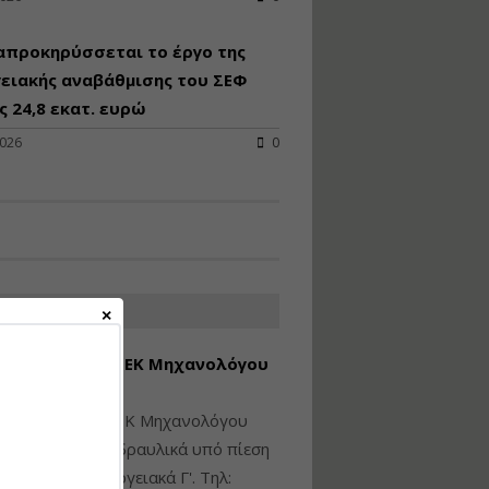
Υγιεινή και Ασφάλεια
απροκηρύσσεται το έργο της
στα Ιδιωτικά και
Δημόσια Έργα
ειακής αναβάθμισης του ΣΕΦ
 24,8 εκατ. ευρώ
Εισηγητής:
Ζήσης Παπασταμάτης
2026
0
Τιμή από: €145.00
Διάρκεια: 7 ώρες
Διαδικασία Έκδοσης
Οικοδομικών Αδειών
μέσω του e-Άδειες –
ΑΤΕΣ ΑΓΓΕΛΙΕΣ
Παραδείγματα
Εφαρμογής
εση Πτυχίου ΜΕΚ Μηχανολόγου
Εισηγήτρια:
Αναστασία Μητρακάκη
νικού Γ' Τάξης
Τιμή από: €165.00
ίθεται πτυχίο ΜΕΚ Μηχανολόγου
Διάρκεια: 9 ώρες
ικού: Η/Μ Γ', Υδραυλικά υπό πίεση
ιομηχανικά - Ενεργειακά Γ'. Τηλ: