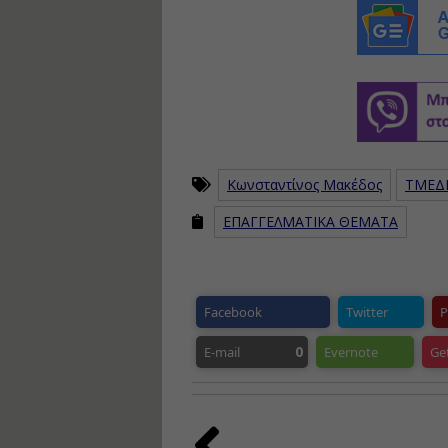
Κωνσταντίνος Μακέδος
ΤΜΕΔ
ΕΠΑΓΓΕΛΜΑΤΙΚΑ ΘΕΜΑΤΑ
Facebook
Twitter
P
0
E-mail
Evernote
Ge