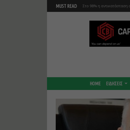
Στο 98% η αντικατάσταση σ
MUST READ
Μετρό της Αθήνας
HOME
ΕΙΔΗΣΕΙΣ