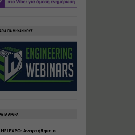
υλοποίηση
φωτοβολταϊκών
συστημάτων για
αυτοπαραγωγή (Net-
Billing)
ΑΡΙΑ ΓΙΑ ΜΗΧΑΝΙΚΟΥΣ
Εισηγητής:
Νικόλαος Παπαναστασίου
Τιμή από: €230.00
Διάρκεια: 16 ώρες
Αρχιτεκτονικός
Σχεδιασμός με το
Rhinoceros
Εισηγητής:
Κυριάκος Γολέμης
Τιμή από: €275.00
Διάρκεια: 18 ώρες
ΑΤΑ ΑΡΘΡΑ
 HELEXPO: Αναρτήθηκε ο
Σχεδιασμός και