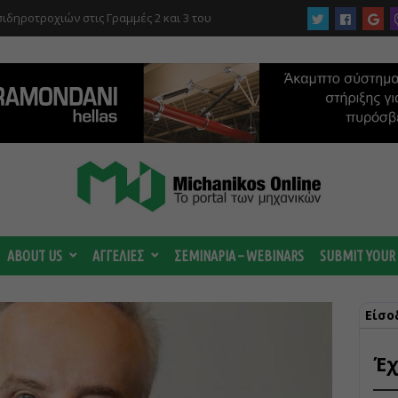
ιδηροτροχιών στις Γραμμές 2 και 3 του
ABOUT US
ΑΓΓΕΛΙΕΣ
ΣΕΜΙΝΑΡΙΑ – WEBINARS
SUBMIT YOUR
Είσο
Έχ