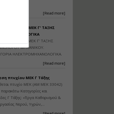
Ηλεκτρονική
250871
Ταυτότητα Κτιρίου/
Αυτοτελούς
[Read more]
Διηρημένης
ιδιοκτησίας – Θεωρία
και Πράξη (2024)
ΙΘΕΤΑΙ ΠΤΥΧΙΟ ΜΕΚ Γ' ΤΑΞΗΣ
Εισηγήτρια:
Αναστασία Μητρακάκη
ΚΤΡΟΜΗΧΑΝΟΛΟΓΙΚΑ
Τιμή από: €140.00
ΙΘΕΤΑΙ ΠΤΥΧΙΟ ΜΕΚ Γ' ΤΑΞΗΣ
Διάρκεια: 6 ώρες
ΝΟΛΟΓΟΥ ΜΗΧΑΝΙΚΟΥ.
ΓΟΡΙΑ ΗΛΕΚΤΡΟΜΗΧΑΝΟΛΟΓΙΚΑ.
Εφαρμογή
[Read more]
Πολεοδομικού
Σχεδιασμού Εντός
Ορίων Πόλεων και
εση πτυχίου ΜΕΚ Γ Τάξης
Οικισμών και Εκτός
Σχεδίου Δόμησης
θεται πτυχίο ΜΕΚ (ΑΜ ΜΕΚ 33042)
ς παρακάτω Κατηγορίες και
Εισηγήτρια:
Γραμματή Μπακλατσή
δες Γ Τάξης: «Έργα Καθαρισμού &
Τιμή από: €145.00
ργασίας Νερού, Υγρών,…
Διάρκεια: 8 ώρες
[Read more]