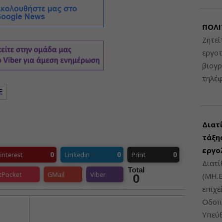
ΠΟΛΙ
Ζητεί
εργοτ
βιογ
τηλέ
Ε
Διατ
τάξης
εργο
0
0
0
interest
Linkedin
Print
Διατί
Total
tPocket
GMail
Viber
(ΜΗ.Ε
0
επιχε
Οδοπο
Υπεύθ