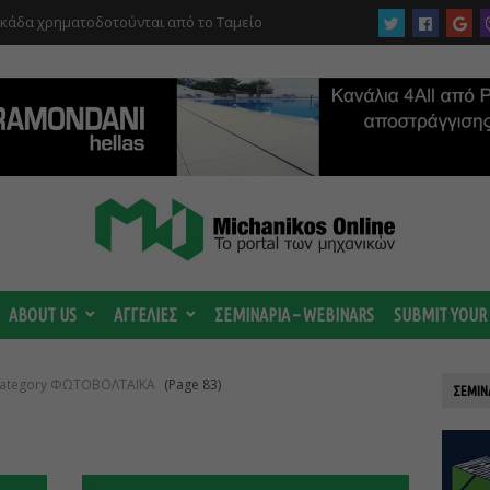
υκάδα χρηματοδοτούνται από το Ταμείο
αι από το ΤΕΕ
ABOUT US
ΑΓΓΕΛΙΕΣ
ΣΕΜΙΝΑΡΙΑ – WEBINARS
SUBMIT YOUR
 category ΦΩΤΟΒΟΛΤΑΪΚΑ
(Page 83)
ΣΕΜΙΝ