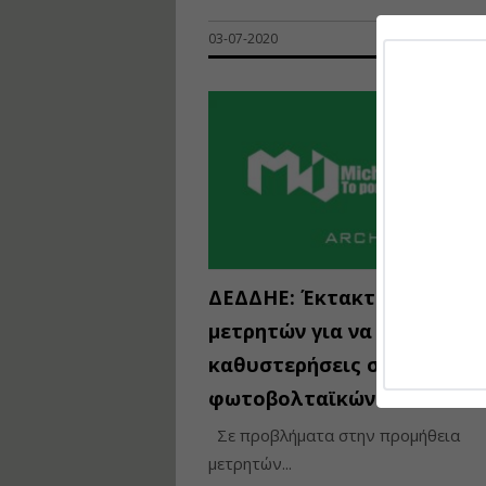
03-07-2020
ΔΕΔΔΗΕ: Έκτακτη προμήθε
μετρητών για να πάψουν οι
καθυστερήσεις στη σύνδεσ
φωτοβολταϊκών στο δίκτυ
Σε προβλήματα στην προμήθεια
μετρητών...