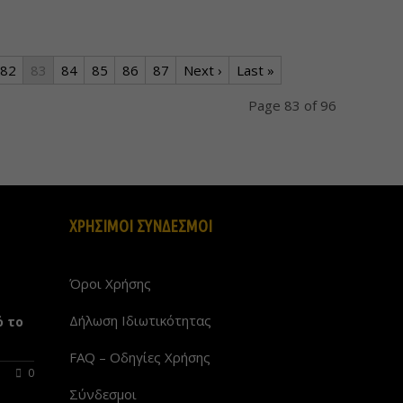
82
83
84
85
86
87
Next ›
Last »
Page 83 of 96
ΧΡΗΣΙΜΟΙ ΣΥΝΔΕΣΜΟΙ
Όροι Χρήσης
Δήλωση Ιδιωτικότητας
ό το
FAQ – Οδηγίες Χρήσης
0
Σύνδεσμοι