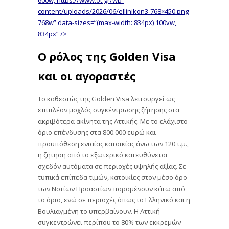
content/uploads/2026/06/ellinikon3-768×450.png
768w” data-sizes=”(max-width: 834px) 100vw,
834px” />
Ο ρόλος της Golden Visa
και οι αγοραστές
Το καθεστώς της Golden Visa λειτουργεί ως
επιπλέον μοχλός συγκέντρωσης ζήτησης στα
ακριβότερα ακίνητα της Αττικής. Με το ελάχιστο
όριο επένδυσης στα 800.000 ευρώ και
προϋπόθεση ενιαίας κατοικίας άνω των 120 τ.μ.,
η ζήτηση από το εξωτερικό κατευθύνεται
σχεδόν αυτόματα σε περιοχές υψηλής αξίας. Σε
τυπικά επίπεδα τιμών, κατοικίες στον μέσο όρο
των Νοτίων Προαστίων παραμένουν κάτω από
το όριο, ενώ σε περιοχές όπως το Ελληνικό και η
Βουλιαγμένη το υπερβαίνουν. Η Αττική
συγκεντρώνει περίπου το 80% των εκκρεμών