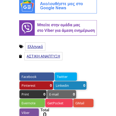
Ελληνικό
ΑΣΤΙΚΗ ΑΝΑΠΤΥΞΗ
Facebook
Twitter
0
0
Pinterest
Linkedin
0
0
Print
E-mail
Evernote
GetPocket
GMail
Total
Viber
0