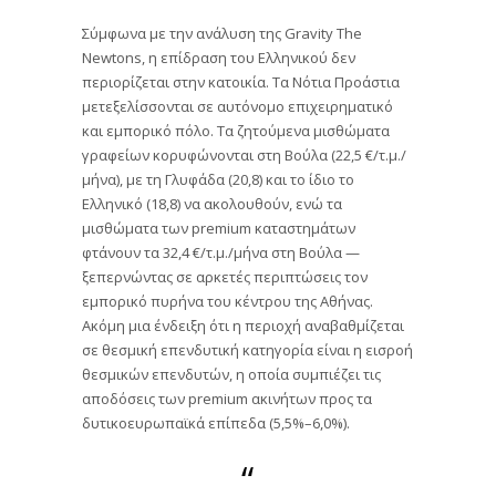
Σύμφωνα με την ανάλυση της Gravity The
Newtons, η επίδραση του Ελληνικού δεν
περιορίζεται στην κατοικία. Τα Νότια Προάστια
μετεξελίσσονται σε αυτόνομο επιχειρηματικό
και εμπορικό πόλο. Τα ζητούμενα μισθώματα
γραφείων κορυφώνονται στη Βούλα (22,5 €/τ.μ./
μήνα), με τη Γλυφάδα (20,8) και το ίδιο το
Ελληνικό (18,8) να ακολουθούν, ενώ τα
μισθώματα των premium καταστημάτων
φτάνουν τα 32,4 €/τ.μ./μήνα στη Βούλα —
ξεπερνώντας σε αρκετές περιπτώσεις τον
εμπορικό πυρήνα του κέντρου της Αθήνας.
Ακόμη μια ένδειξη ότι η περιοχή αναβαθμίζεται
σε θεσμική επενδυτική κατηγορία είναι η εισροή
θεσμικών επενδυτών, η οποία συμπιέζει τις
αποδόσεις των premium ακινήτων προς τα
δυτικοευρωπαϊκά επίπεδα (5,5%–6,0%).