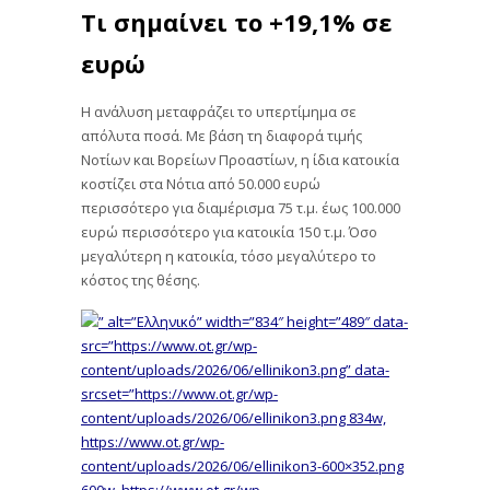
Τι σημαίνει το +19,1% σε
ευρώ
Η ανάλυση μεταφράζει το υπερτίμημα σε
απόλυτα ποσά. Με βάση τη διαφορά τιμής
Νοτίων και Βορείων Προαστίων, η ίδια κατοικία
κοστίζει στα Νότια από 50.000 ευρώ
περισσότερο για διαμέρισμα 75 τ.μ. έως 100.000
ευρώ περισσότερο για κατοικία 150 τ.μ. Όσο
μεγαλύτερη η κατοικία, τόσο μεγαλύτερο το
κόστος της θέσης.
” alt=”Ελληνικό” width=”834″ height=”489″ data-
src=”https://www.ot.gr/wp-
content/uploads/2026/06/ellinikon3.png” data-
srcset=”https://www.ot.gr/wp-
content/uploads/2026/06/ellinikon3.png 834w,
https://www.ot.gr/wp-
content/uploads/2026/06/ellinikon3-600×352.png
600w, https://www.ot.gr/wp-