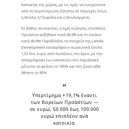
κατοικίας της χώρας, με τις τιμές να ενισχύονται
από τη συγκέντρωση ζήτησης σε περιοχές όπως
η Βούλα, η Γλυφάδα και η Βουλιαγμένη.
Σε βάθος πενταετίας, η τιμή πώλησης στα Νότια
Προάστια αυξήθηκε κατά 46,9% και το ενοίκιο
κατά 40,9%! Παράλληλα, τα στοιχεία της Lamda
Development καταγράφουν σωρευτικά έσοδα
1,53 δισ. ευρώ από πωλήσεις στο έργο, με την
απορρόφηση των κατοικιών στο παραλιακό
μέτωπο να φτάνει το 100% και στη ζώνη Little
Athens το 85%.
Υπερτίμημα +19,1% έναντι
των Βορείων Προαστίων —
σε ευρώ, 50.000 έως 100.000
ευρώ επιπλέον ανά
κατοικία.