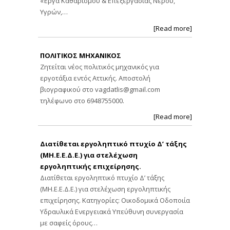
«Έργα Καθαρισμού & Επεξεργασίας Νερού,
Υγρών,…
[Read more]
ΠΟΛΙΤΙΚΟΣ ΜΗΧΑΝΙΚΟΣ
Ζητείται νέος πολιτικός μηχανικός για
εργοτάξια εντός Αττικής. Αποστολή
βιογραφικού στο
vagdatlis@gmail.com
τηλέφωνο στο 6948755000.
[Read more]
Διατίθεται εργοληπτικό πτυχίο Δ’ τάξης
(ΜΗ.Ε.Ε.Δ.Ε.) για στελέχωση
εργοληπτικής επιχείρησης.
Διατίθεται εργοληπτικό πτυχίο Δ’ τάξης
(ΜΗ.Ε.Ε.Δ.Ε.) για στελέχωση εργοληπτικής
επιχείρησης. Κατηγορίες: Οικοδομικά Οδοποιία
Υδραυλικά Ενεργειακά Υπεύθυνη συνεργασία
με σαφείς όρους…