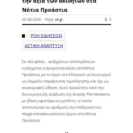
την αξία των ακινήτων στα
Νότια Προάστια
02-06-2026 - Πηγή:
ot.gr
0
ΡΟΗ ΕΙΔΗΣΕΩΝ
ΑΣΤΙΚΗ ΑΝΑΠΤΥΞΗ
Σε νέα φάση… αυξημένων αποτιμήσεων
εισέρχεται η αγορά κατοικίας στα Νότια
Προάστια, με το έργο στο Ελληνικό να λειτουργεί
ως δομικός παράγοντας τιμολόγησης και όχι ως
συγκυριακή ώθηση. Αυτό προκύπτει από την
δευτερογενής ανάλυση της Gravity The Newtons
με βάση υφιστάμενες μελέτες, η οποία
αποτυπώνει σε αριθμούς την επίδραση του
mega κατασκευαστικού έργου στα Νότια
Προάστια.