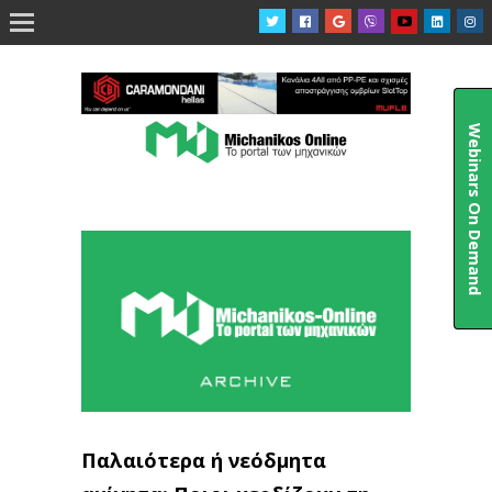

Webinars On Demand
Παλαιότερα ή νεόδμητα