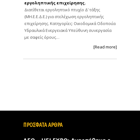
εργοληπτικής επιχείρησης.
Διατίθεται εργοληπτικό πτυχίο Δ’ τάξης
(ΜΗ.Ε.Ε.Δ.Ε.) για στελέχωση εργοληπτικής
επιχείρησης. Κατηγορίες: Οικοδομικά Οδοποιία
Υδραυλικά Ενεργειακά Υπεύθυνη συνεργασία
με σαφείς όρους…
[Read more]
ΠΡΟΣΦΑΤΑ ΑΡΘΡΑ