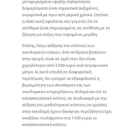
μεταχειρισμένα υψηλής παλαιότητας
διαμερίσματα είναι σημαντικά αυξημένες,
συγκριτικά με πριν από μερικά χρόνια. Ωστόσο,
η τάση αυτή οφείλεται στο γεγονός ότι το
απόθεμα είναι περιορισμένο, σε αντίθεση με τη
ζήτηση για στέγη που παραμένει μεγάλη.
Επίσης, λόγω αύξησης του κόστους των
οικοδομικών υλικών, όσα νεόδμητα βγαίνουν
στην αγορά, είναι σε τιμές που δεν είναι
χαμηλότερες από 2.500 ευρώ ανά τετραγωνικό
μέτρο. Κι αυτό επειδή σε διαφορετική
περίπτωση, δεν μπορεί να εξασφαλιστεί η
βιωσιμότητα των developers και των
οικοδομικών επιχειρήσεων, δεδομένου ότι το
κατασκευαστικό κόστος, σε συνδυασμό με την
αύξηση του μισθολογικού κόστους (οι εργάτες
στην οικοδομή έχουν ξαναγίνει περιζήτητοι) έχει
ανεβάσει τουλάχιστον στα 1.500 ευρώ το
κατασκευαστικό κόστος.