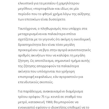
ελκυστικά για τα μεσαίου ή χαμηλότερου
μεγέθους «πορτοφόλια» και ιδίως σε μία
περίοδο που το φθηνό χρήμα λόγω της αύξησης
των επιτοκίων είναι δυσεύρετο.
Ταυτόχρονα, ο πληθωρισμός που υπάρχει στα
μεταχειρισμένα και παλαιότερα σπίτια
σχετίζεται με το γεγονός ότι ακόμη η οικοδομική
δραστηριότητα δεν είναι τόσο μεγάλη
προκειμένου να βγει στην αγορά ικανοποιητικός
αριθμός ακινήτων που να καλύψει τη μεγάλη
ζήτηση. Ως αποτέλεσμα, σημαντικό τμήμα αυτής
της ζήτησης απορροφούν τα παλαιότερα
ακίνητα που υπόσχονται πιο γρήγορη
επιστροφή κεφαλαίων, εάν αγοραστούν για
επενδυτικούς σκοπούς.
Για παράδειγμα, ανακαινισμένο διαμέρισμα
τρίτου ορόφου 75 τ.μ. κοντά σε σταθμό του
μετρό, κατασκευή 1969, θα μπορούσε να
ενοικιαστεί-εφόσον ο ιδιοκτήτης επιθυμεί να το