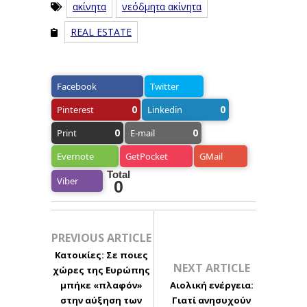
ακίνητα
νεόδμητα ακίνητα
REAL ESTATE
Facebook
Twitter
0
0
Pinterest
Linkedin
0
0
Print
E-mail
Evernote
GetPocket
GMail
Total
Viber
0
PREVIOUS ARTICLE
Κατοικίες: Σε ποιες
NEXT ARTICLE
χώρες της Ευρώπης
μπήκε «πλαφόν»
Αιολική ενέργεια:
στην αύξηση των
Γιατί ανησυχούν