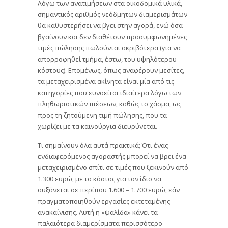
Λόγω των ανατιμήσεων στα οικοδομικά υλικά,
σημαντικός αριθμός νεόδμητων διαμερισμάτων
θα καθυστερήσει να βγει στην αγορά, ενώ όσα
βγαίνουν και δεν διαθέτουν προσυμφωνημένες
τιμές πώλησης πωλούνται ακριβότερα (για να
απορροφηθεί τμήμα, έστω, του υψηλότερου
κόστους). Επομένως, όπως αναφέρουν μεσίτες,
τα μεταχειρισμένα ακίνητα είναι μία από τις
κατηγορίες που ευνοείται ιδιαίτερα λόγω των
πληθωριστικών πιέσεων, καθώς το χάσμα, ως
προς τη ζητούμενη τιμή πώλησης, που τα
χωρίζει με τα καινούργια διευρύνεται.
Τι σημαίνουν όλα αυτά πρακτικά; Ότι ένας
ενδιαφερόμενος αγοραστής μπορεί να βρει ένα
μεταχειρισμένο σπίτι σε τιμές που ξεκινούν από
1.300 ευρώ, με το κόστος για τον ίδιο να
αυξάνεται σε περίπου 1.600 – 1.700 ευρώ, εάν
πραγματοποιηθούν εργασίες εκτεταμένης
ανακαίνισης. Αυτή η «ψαλίδα» κάνει τα
παλαιότερα διαμερίσματα περισσότερο