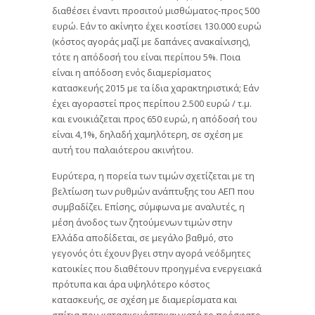
διαθέσει έναντι προσιτού μισθώματος-προς 500
ευρώ. Εάν το ακίνητο έχει κοστίσει 130.000 ευρώ
(κόστος αγοράς μαζί με δαπάνες ανακαίνισης),
τότε η απόδοσή του είναι περίπου 5%. Ποια
είναι η απόδοση ενός διαμερίσματος
κατασκευής 2015 με τα ίδια χαρακτηριστικά; Εάν
έχει αγοραστεί προς περίπου 2.500 ευρώ / τ.μ.
και ενοικιάζεται προς 650 ευρώ, η απόδοσή του
είναι 4,1%, δηλαδή χαμηλότερη, σε σχέση με
αυτή του παλαιότερου ακινήτου.
Ευρύτερα, η πορεία των τιμών σχετίζεται με τη
βελτίωση των ρυθμών ανάπτυξης του ΑΕΠ που
συμβαδίζει. Επίσης, σύμφωνα με αναλυτές, η
μέση άνοδος των ζητούμενων τιμών στην
Ελλάδα αποδίδεται, σε μεγάλο βαθμό, στο
γεγονός ότι έχουν βγει στην αγορά νεόδμητες
κατοικίες που διαθέτουν προηγμένα ενεργειακά
πρότυπα και άρα υψηλότερο κόστος
κατασκευής, σε σχέση με διαμερίσματα και