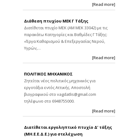
[Read more]
Διάθεση πτυχίου ΜΕΚ Γ Τάξης
Διατίθεται πτυχίο ΜΕΚ (ΑΜ ΜΕΚ 33042) με τις
παρακάτω Κατηγορίες και Βαθμίδες Γ Τάξης:
«Έργα Καθαρισμού & Επεξεργασίας Νερού,
Υγρών,…
[Read more]
ΠΟΛΙΤΙΚΟΣ ΜΗΧΑΝΙΚΟΣ
Ζητείται νέος πολιτικός μηχανικός για
εργοτάξια εντός Αττικής. Αποστολή
βιογραφικού στο
vagdatlis@gmail.com
τηλέφωνο στο 6948755000.
[Read more]
Διατίθεται εργοληπτικό πτυχίο Δ’ τάξης
(ΜΗ.Ε.Ε.Δ.Ε.) για στελέχωση