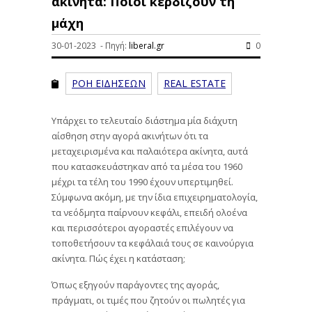
ακίνητα: Ποιοι κερδίζουν τη
μάχη
30-01-2023 - Πηγή:
liberal.gr
0
ΡΟΗ ΕΙΔΗΣΕΩΝ
REAL ESTATE
Υπάρχει το τελευταίο διάστημα μία διάχυτη
αίσθηση στην αγορά ακινήτων ότι τα
μεταχειρισμένα και παλαιότερα ακίνητα, αυτά
που κατασκευάστηκαν από τα μέσα του 1960
μέχρι τα τέλη του 1990 έχουν υπερτιμηθεί.
Σύμφωνα ακόμη, με την ίδια επιχειρηματολογία,
τα νεόδμητα παίρνουν κεφάλι, επειδή ολοένα
και περισσότεροι αγοραστές επιλέγουν να
τοποθετήσουν τα κεφάλαιά τους σε καινούργια
ακίνητα. Πώς έχει η κατάσταση;
Όπως εξηγούν παράγοντες της αγοράς,
πράγματι, οι τιμές που ζητούν οι πωλητές για